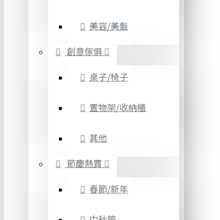
美容/美髮
創意傢俱
桌子/椅子
置物架/收納櫃
其他
節慶熱賣
春節/新年
中秋節