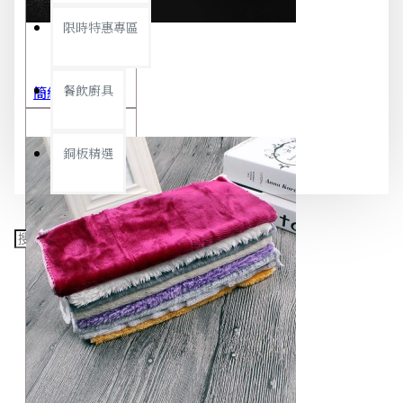
限時特惠專區
餐飲廚具
簡約極細噴霧瓶 旅行分裝瓶 保養品分裝 酒精噴霧瓶 小噴壺 香水瓶 隨身瓶
銅板精選