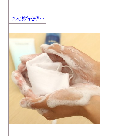
(3入)旅行必備密封香皂收納盒 方便攜帶防水海綿肥皂盒 香皂盒