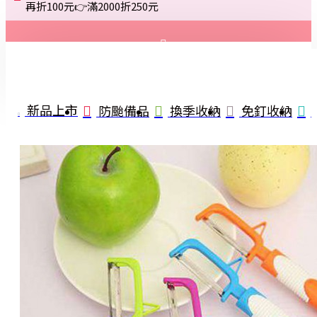
再折100元👉滿2000折250元
登入
註冊
新品上市
防颱備品
換季收納
免釘收納
詢問