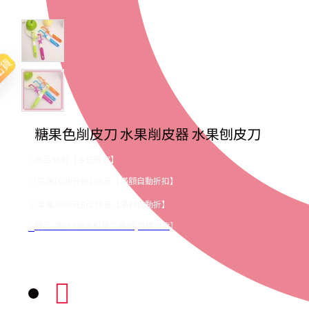
出貨
糖果色削皮刀 水果削皮器 水果刨皮刀
商品95折【今日限定】
享滿1000元折100元【滿額自動折扣】
享滿2000元折250元【滿額自動折】
贈品-滿899送色鉛筆文具組[隨機出貨]