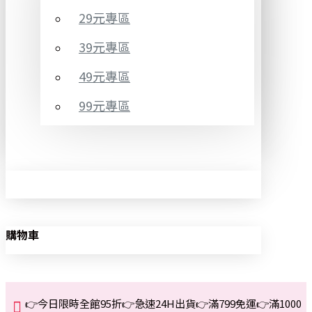
29元專區
39元專區
49元專區
99元專區
購物車
👉今日限時全館95折👉急速24H出貨👉滿799免運👉滿1000