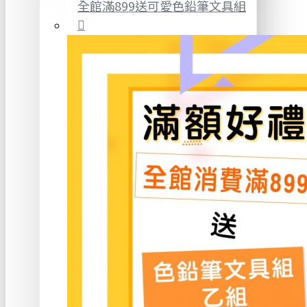
全館滿899送可愛色鉛筆文具組