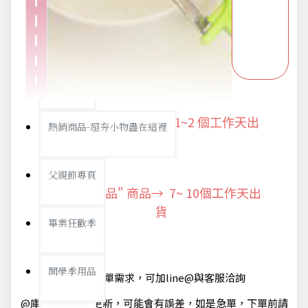
派對用品
浪漫好禮
"快速出貨" 商品 → 1~2
個工作天出
熱銷商品-超夯小物盡在這裡
貨
父親節專頁
"預購商品" 商品→ 7~ 10個工作天出
貨
畢業狂歡季
開學季用品
@如有急單需求，可加line@與客服洽詢
@庫存狀態隨時更新，可能會有誤差，如是急單，下單前請