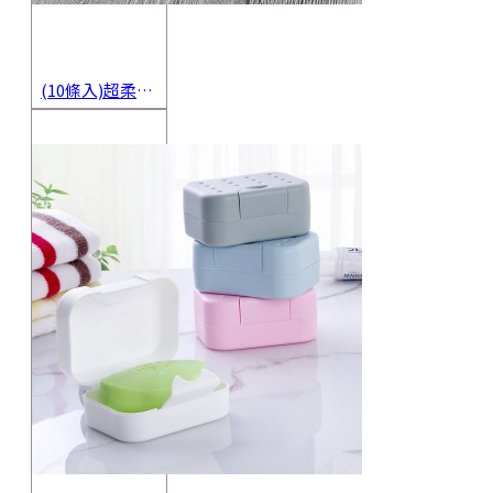
(10條入)超柔軟抹布 不沾油洗碗巾 多用途擦拭布