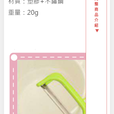
創意傢俱
整
商
品
團購區-買越多省越多
介
紹
▼
夏日涼涼專區
布置專區
年終大促專區
旅行實用好物
汽機車用品