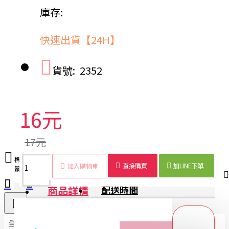
庫存:
快速出貨【24H】
貨號:
2352
16元
17元
標
糖果
削皮
水
削皮
刨皮
彩
廚
鋒
便
料
直接購買
加LINE下單
加入購物車
籤：
色
刀
果
器
刀
色
房
利
攜
理
商品詳情
配送時間
全部