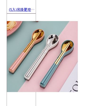
(5入)吊掛肥皂起泡網 香皂起泡袋