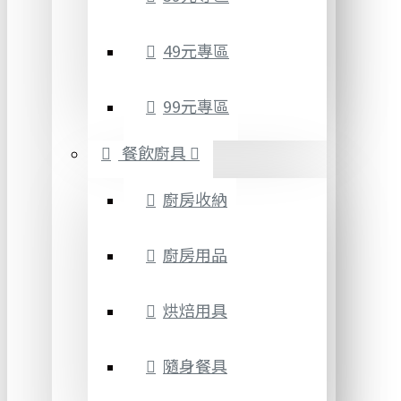
49元專區
99元專區
餐飲廚具
廚房收納
廚房用品
烘焙用具
隨身餐具