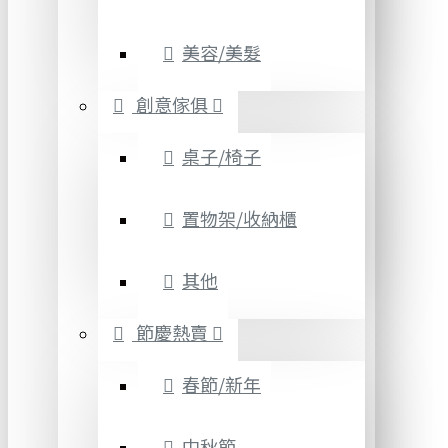
美容/美髮
創意傢俱
桌子/椅子
置物架/收納櫃
其他
節慶熱賣
春節/新年
中秋節