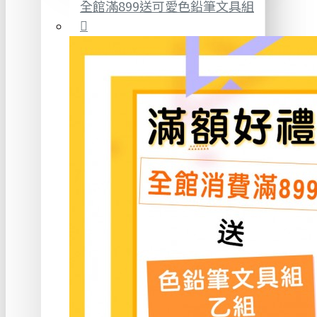
全館滿899送可愛色鉛筆文具組