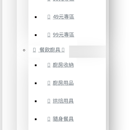
49元專區
99元專區
餐飲廚具
廚房收納
廚房用品
烘焙用具
隨身餐具