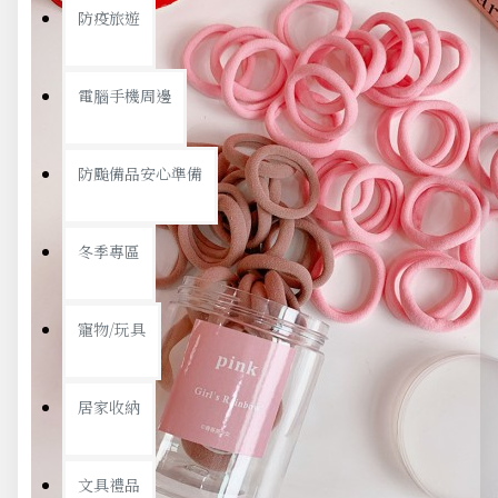
防疫旅遊
電腦手機周邊
防颱備品安心準備
冬季專區
寵物/玩具
居家收納
文具禮品