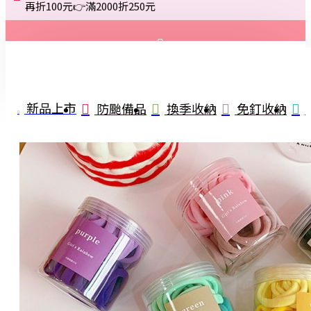
再折100元👉滿2000折250元
登入
註冊
新品上市
防颱備品
換季收納
免釘收納
詢問