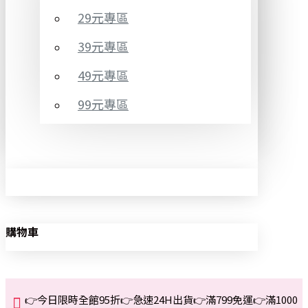
29元專區
39元專區
49元專區
99元專區
購物車
👉今日限時全館95折👉急速24H出貨👉滿799免運👉滿1000