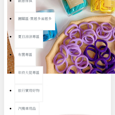
創意傢俱
團購區-買越多省越多
夏日涼涼專區
布置專區
年終大促專區
旅行實用好物
汽機車用品