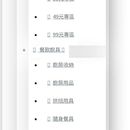
49元專區
99元專區
餐飲廚具
廚房收納
廚房用品
烘焙用具
隨身餐具