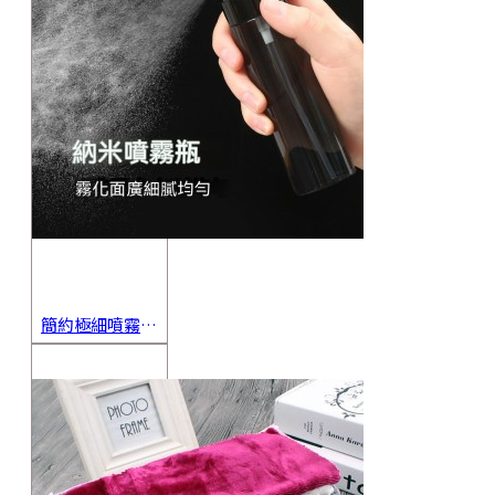
簡約極細噴霧瓶 旅行分裝瓶 保養品分裝 酒精噴霧瓶 小噴壺 香水瓶 隨身瓶