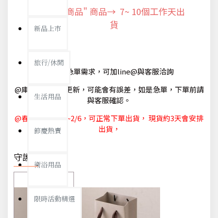
"預購商品" 商品→ 7~ 10個工作天出
貨
新品上市
旅行/休閒
@如有急單需求，可加line@與客服洽詢
@庫存狀態隨時更新，可能會有誤差，如是急單，下單前請
生活用品
與客服確認。
@春節休節 1/29~2/6，可正常下單出貨， 現貨約3天會安排
出貨，
節慶熱賣
守護你我
衛浴用品
限時活動精選