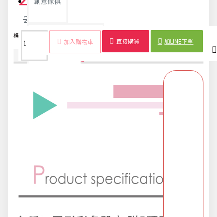
創意傢俱
26元
團購區-買越多省越多
標籤：
圓形
彩色
骰盅
骰子
遊戲
聚會
桌遊
娛樂
直接購買
加LINE下單
加入購物車
商品詳情
配送時間
夏日涼涼專區
布置專區
年終大促專區
旅行實用好物
汽機車用品