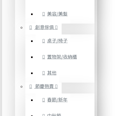
美容/美髮
創意傢俱
桌子/椅子
置物架/收納櫃
其他
節慶熱賣
春節/新年
中秋節