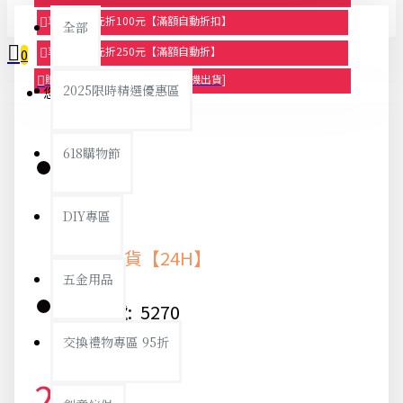
享滿1000元折100元【滿額自動折扣】
全部
享滿2000元折250元【滿額自動折】
0
贈品-滿899送色鉛筆文具組[隨機出貨]
2025限時精選優惠區
您的購物車內沒有商品！
618購物節
庫存:
DIY專區
快速出貨【24H】
五金用品
貨號:
5270
交換禮物專區 95折
25元