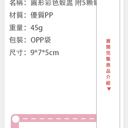
派對用品
浪漫好禮
展
開
熱銷商品-超夯小物盡在這裡
完
整
商
品
父親節專頁
介
紹
▼
畢業狂歡季
開學季用品