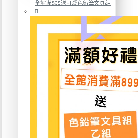
全館滿899送可愛色鉛筆文具組