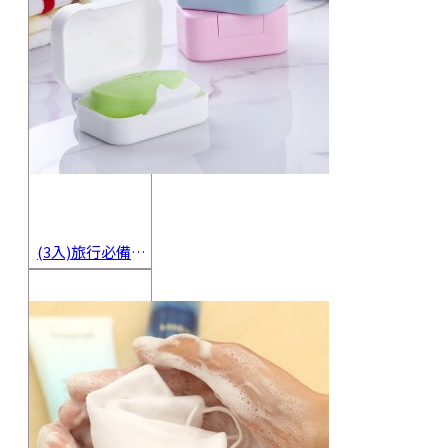
(3入)旅行必備密封香皂收納盒 方便攜帶防水海綿肥皂盒 香皂盒