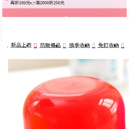
再折100元👉滿2000折250元
登入
註冊
新品上市
防颱備品
換季收納
免釘收納
詢問