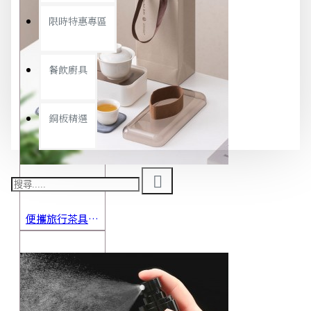
限時特惠專區
餐飲廚具
銅板精選
便攜旅行茶具組 茶杯 茶壺 陶瓷杯 泡茶組 茶具套裝 伴手禮 禮盒 禮品