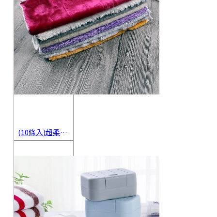
(10條入)超柔軟抹布 不沾油洗碗巾 多用途擦拭布