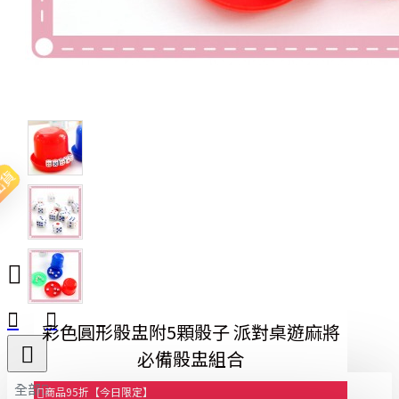
出貨
彩色圓形骰盅附5顆骰子 派對桌遊麻將
必備骰盅組合
全部
商品95折【今日限定】