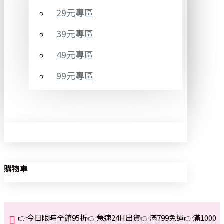
29元專區
39元專區
49元專區
99元專區
購物車
👉今日限時全館95折👉急速24H出貨👉滿799免運👉滿1000