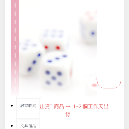
防疫旅遊
電腦手機周邊
防颱備品安心準備
冬季專區
寵物/玩具
"快速出貨" 商品 → 1~2
居家收納
個工作天出
貨
文具禮品