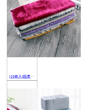
(10條入)超柔軟抹布 不沾油洗碗巾 多用途擦拭布