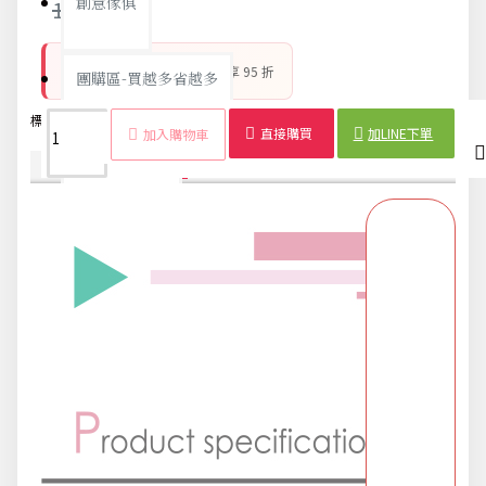
創意傢俱
13元
防颱備品 安心準備
- 滿 3 件享 95 折
團購區-買越多省越多
標籤：
絕緣
電線
膠帶
PVC
防水
電火布
電工
膠布
直接購買
加LINE下單
加入購物車
夏日涼涼專區
商品詳情
配送時間
布置專區
年終大促專區
旅行實用好物
汽機車用品