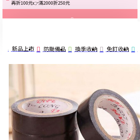
再折100元👉滿2000折250元
登入
註冊
新品上市
防颱備品
換季收納
免釘收納
詢問