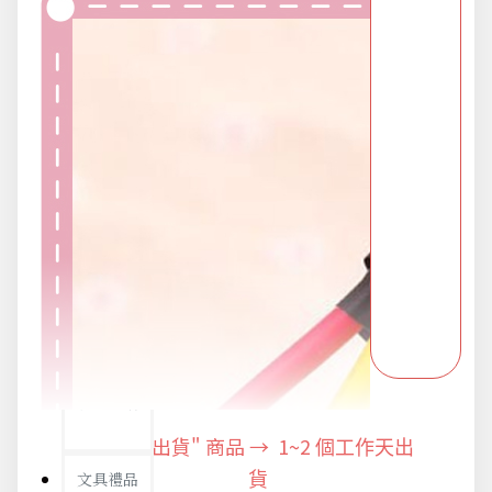
防疫旅遊
電腦手機周邊
防颱備品安心準備
冬季專區
寵物/玩具
居家收納
"快速出貨" 商品 → 1~2
個工作天出
文具禮品
貨