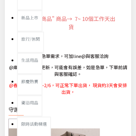
新品上市
"預購商品" 商品→ 7~ 10個工作天出
貨
旅行/休閒
@如有急單需求，可加line@與客服洽詢
生活用品
@庫存狀態隨時更新，可能會有誤差，如是急單，下單前請
與客服確認。
節慶熱賣
@春節休節 1/29~2/6，可正常下單出貨， 現貨約3天會安排
出貨，
衛浴用品
守護你我
限時活動精選