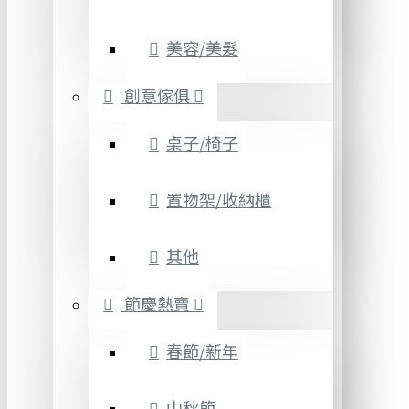
美容/美髮
創意傢俱
桌子/椅子
置物架/收納櫃
其他
節慶熱賣
春節/新年
中秋節