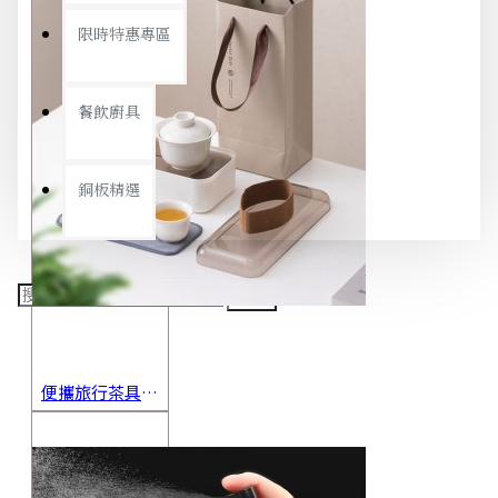
限時特惠專區
餐飲廚具
銅板精選
便攜旅行茶具組 茶杯 茶壺 陶瓷杯 泡茶組 茶具套裝 伴手禮 禮盒 禮品