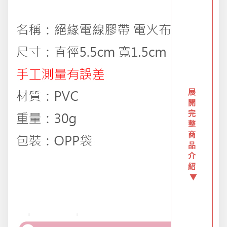
派對用品
浪漫好禮
展
熱銷商品-超夯小物盡在這裡
開
完
整
父親節專頁
商
品
介
畢業狂歡季
紹
▼
開學季用品