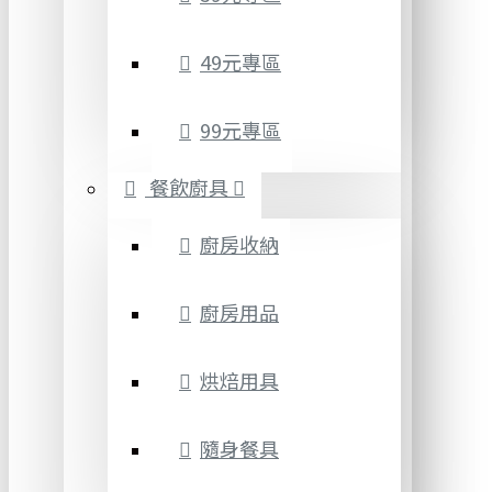
49元專區
99元專區
餐飲廚具
廚房收納
廚房用品
烘焙用具
隨身餐具