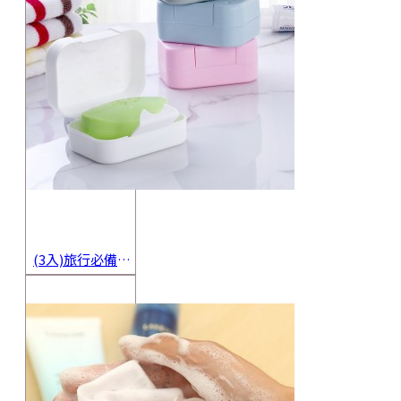
(3入)旅行必備密封香皂收納盒 方便攜帶防水海綿肥皂盒 香皂盒