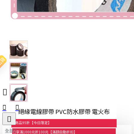
出貨
絕緣電線膠帶 PVC防水膠帶 電火布
商品95折【今日限定】
全部
享滿1000元折100元【滿額自動折扣】