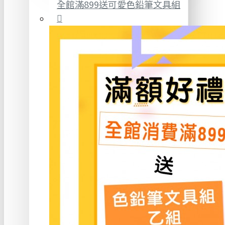
全館滿899送可愛色鉛筆文具組