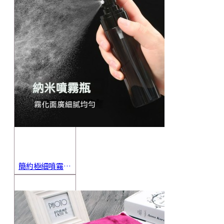
簡約極細噴霧瓶 旅行分裝瓶 保養品分裝 酒精噴霧瓶 小噴壺 香水瓶 隨身瓶