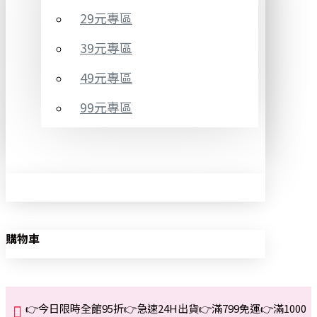
29元專區
39元專區
49元專區
99元專區
購物車
👉今日限時全館95折👉急速24H出貨👉滿799免運👉滿1000