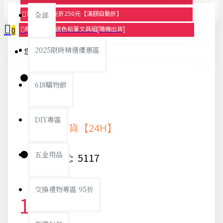
享滿2000元折250元【滿額自動折】
全部
贈品-滿899送色鉛筆文具組[隨機出貨]
0
2025限時精選優惠區
您的購物車內沒有商品！
618購物節
庫存:
DIY專區
快速出貨【24H】
五金用品
貨號:
5117
交換禮物專區 95折
12元