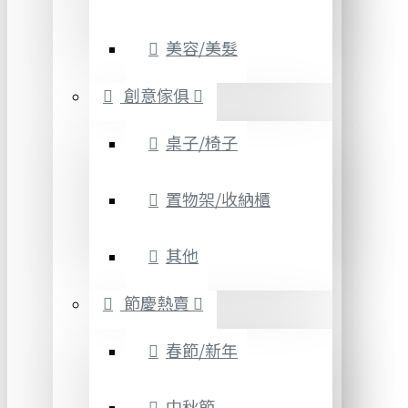
美容/美髮
創意傢俱
桌子/椅子
置物架/收納櫃
其他
節慶熱賣
春節/新年
中秋節