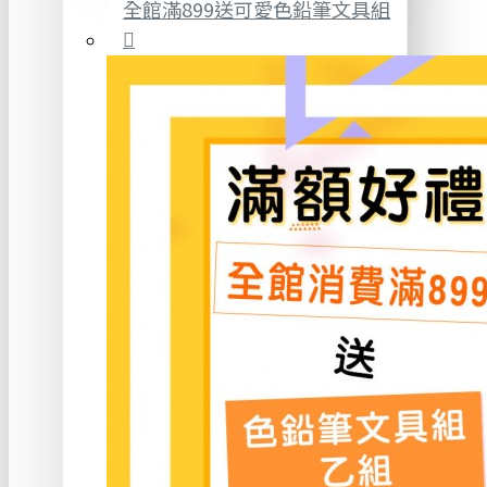
全館滿899送可愛色鉛筆文具組