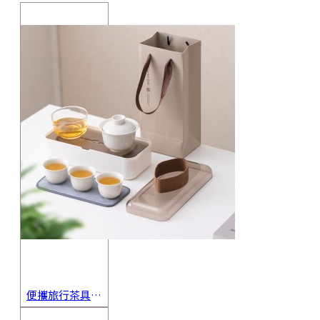
便攜旅行茶具組 茶杯 茶壺 陶瓷杯 泡茶組 茶具套裝 伴手禮 禮盒 禮品