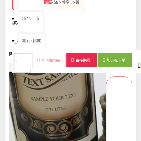
銅板好物 平價精選
- 滿 5 件享 85 折
新品上市
選擇款示-600
旅行/休閒
隨機出貨
標籤：
杯墊
聖誕
雪花
毛氈
無紡布
家居
飾品
節慶
直接購買
加LINE下單
加入購物車
生活用品
商品詳情
配送時間
節慶熱賣
衛浴用品
限時活動精選