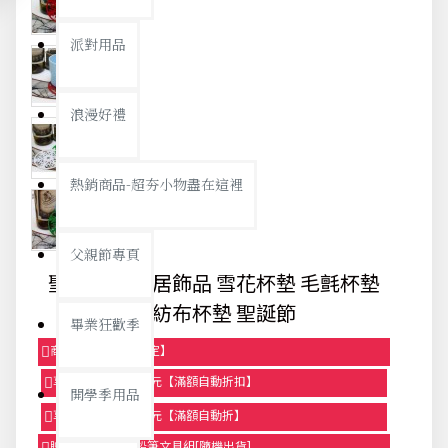
派對用品
浪漫好禮
熱銷商品-超夯小物盡在這裡
父親節專頁
聖誕杯墊 家居飾品 雪花杯墊 毛氈杯墊
無紡布杯墊 聖誕節
畢業狂歡季
商品95折【今日限定】
享滿1000元折100元【滿額自動折扣】
開學季用品
享滿2000元折250元【滿額自動折】
贈品-滿899送色鉛筆文具組[隨機出貨]