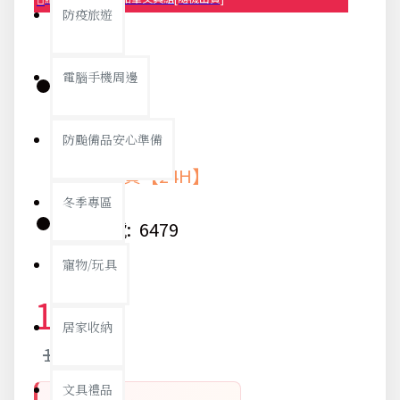
防疫旅遊
電腦手機周邊
庫存:
防颱備品安心準備
快速出貨【24H】
冬季專區
貨號:
6479
寵物/玩具
11元
居家收納
12元
文具禮品