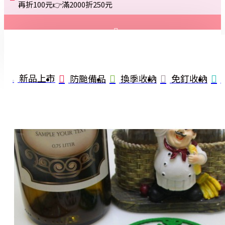
再折100元👉滿2000折250元
登入
註冊
新品上市
防颱備品
換季收納
免釘收納
詢問