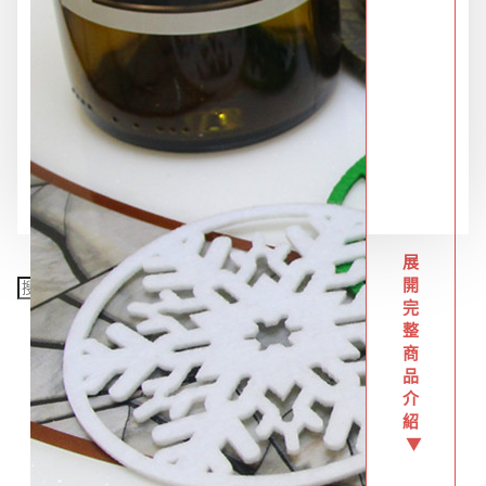
限時特惠專區
餐飲廚具
銅板精選
展
開
完
整
商
品
介
紹
▼