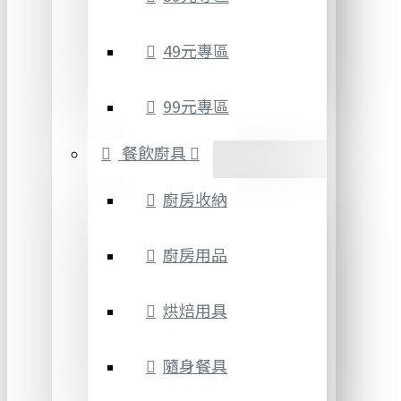
49元專區
99元專區
餐飲廚具
廚房收納
廚房用品
烘焙用具
隨身餐具