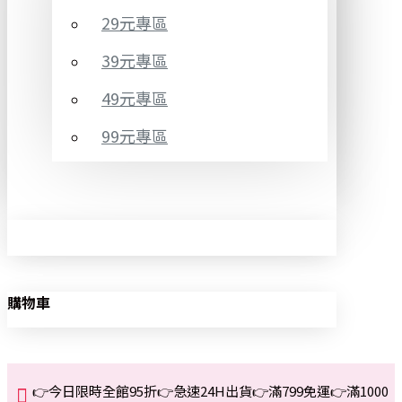
29元專區
39元專區
49元專區
99元專區
購物車
👉今日限時全館95折👉急速24H出貨👉滿799免運👉滿1000