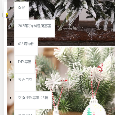
全部
0
2025限時精選優惠區
您的購物車內沒有商品！
618購物節
DIY專區
五金用品
交換禮物專區 95折