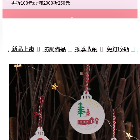
再折100元👉滿2000折250元
登入
註冊
新品上市
防颱備品
換季收納
免釘收納
詢問