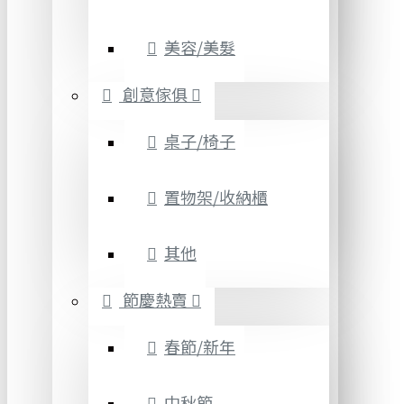
美容/美髮
創意傢俱
桌子/椅子
置物架/收納櫃
其他
節慶熱賣
春節/新年
中秋節