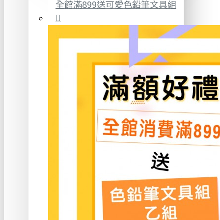
全館滿899送可愛色鉛筆文具組