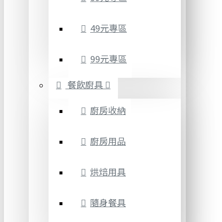
49元專區
99元專區
餐飲廚具
廚房收納
廚房用品
烘焙用具
隨身餐具