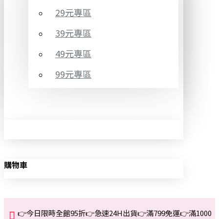
29元專區
39元專區
49元專區
99元專區
購物車
👉今日限時全館95折👉急速24H出貨👉滿799免運👉滿1000