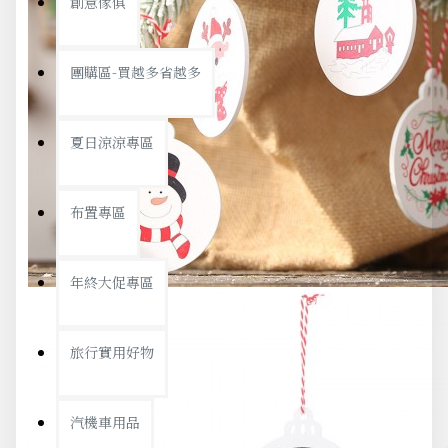
創意傢俱
團購區-買越多省越多
夏日涼涼專區
布置專區
年終大促專區
旅行實用好物
汽機車用品