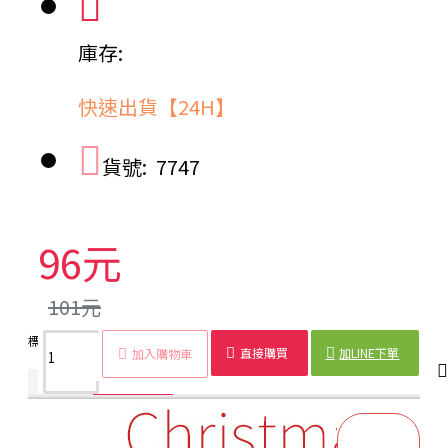
庫存:
快速出貨【24H】
貨號:
7747
96元
101元
標籤：
馬口鐵盒
聖誕
球狀
糖果盒
聖誕節
裝飾
收納盒
禮品
直接購買
加LINE下單
加入購物車
商品詳情
配送時間