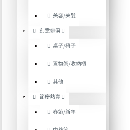
美容/美髮
創意傢俱
桌子/椅子
置物架/收納櫃
其他
節慶熱賣
春節/新年
中秋節