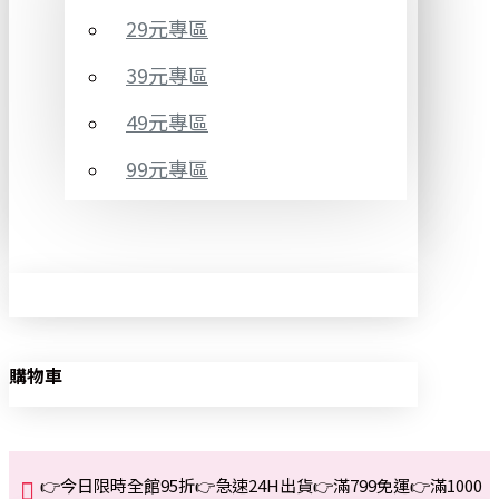
29元專區
39元專區
49元專區
99元專區
購物車
👉今日限時全館95折👉急速24H出貨👉滿799免運👉滿1000