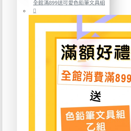
全館滿899送可愛色鉛筆文具組