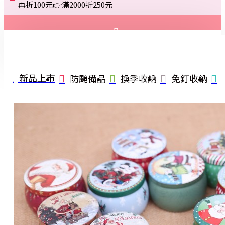
再折100元👉滿2000折250元
登入
註冊
新品上市
防颱備品
換季收納
免釘收納
詢問