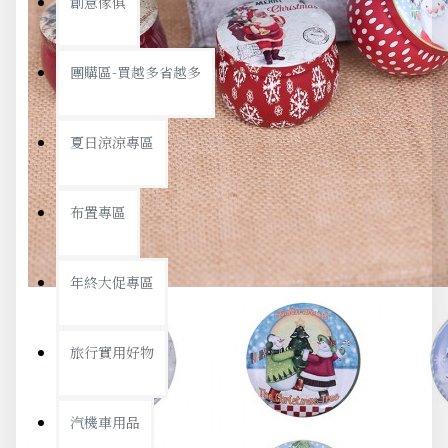
創意傢俱
團購區-買越多省越多
夏日涼涼專區
布置專區
年終大促專區
旅行實用好物
汽機車用品