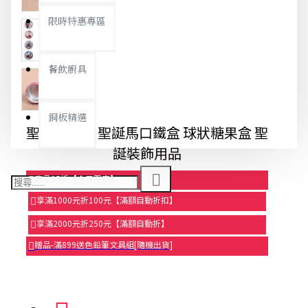
限時特惠專區
餐飲廚具
銅板精選
聖誕節必備 聖誕馬口鐵盒 球狀糖果盒 聖
誕裝飾用品
商品95折【今日限定】
享滿1000元折100元【滿額自動折扣】
享滿2000元折250元【滿額自動折】
贈品-滿899送色鉛筆文具組[隨機出貨]