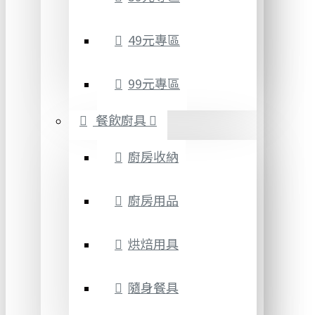
49元專區
99元專區
餐飲廚具
廚房收納
廚房用品
烘焙用具
隨身餐具