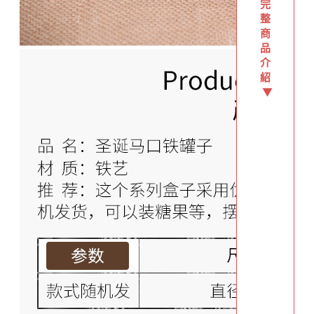
完
整
商
品
介
紹
▼