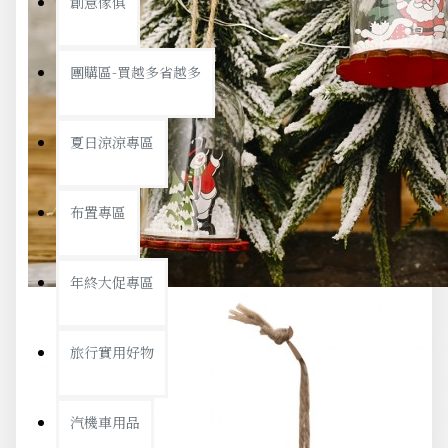
創意傢俱
團購區-買越多省越多
夏日涼涼專區
布置專區
年終大促專區
旅行實用好物
汽機車用品