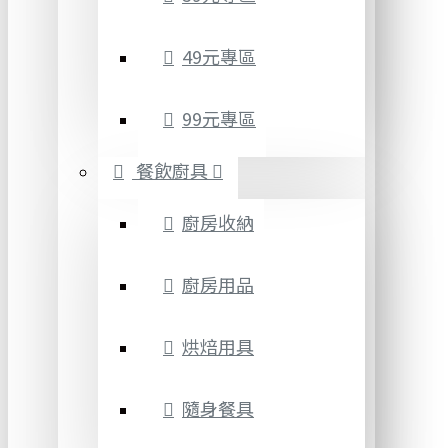
49元專區
99元專區
餐飲廚具
廚房收納
廚房用品
烘焙用具
隨身餐具