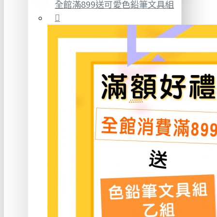
全館滿899送可愛色鉛筆文具組