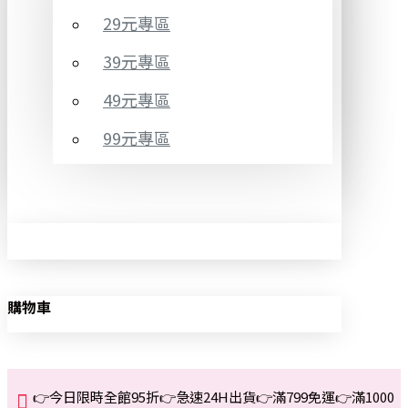
29元專區
39元專區
49元專區
99元專區
購物車
👉今日限時全館95折👉急速24H出貨👉滿799免運👉滿1000