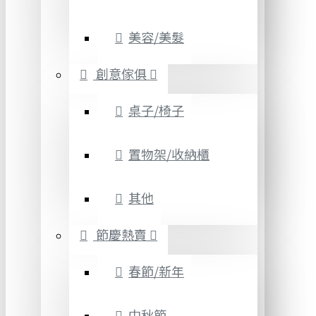
美容/美髮
創意傢俱
桌子/椅子
置物架/收納櫃
其他
節慶熱賣
春節/新年
中秋節