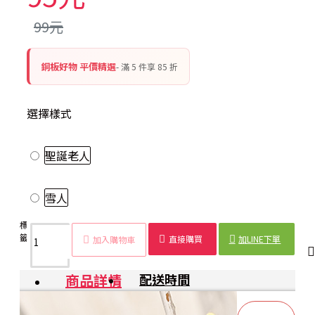
99元
銅板好物 平價精選
- 滿 5 件享 85 折
選擇樣式
聖誕老人
雪人
標
聖誕木
透明
雪花
聖誕
聖誕老
雪人
聖誕
木質
籤：
質吊飾
罩吊
吊飾
樹掛
人吊飾
吊飾
裝飾
掛飾
直接購買
加LINE下單
加入購物車
飾
飾
品
商品詳情
配送時間