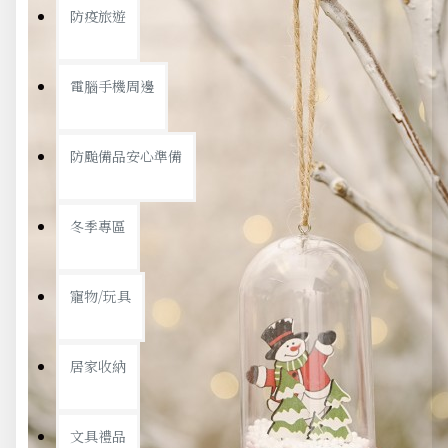
防疫旅遊
電腦手機周邊
防颱備品安心準備
冬季專區
寵物/玩具
居家收納
文具禮品