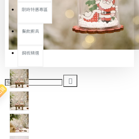
限時特惠專區
餐飲廚具
銅板精選
出貨