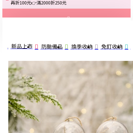
再折100元👉滿2000折250元
登入
註冊
新品上市
防颱備品
換季收納
免釘收納
詢問