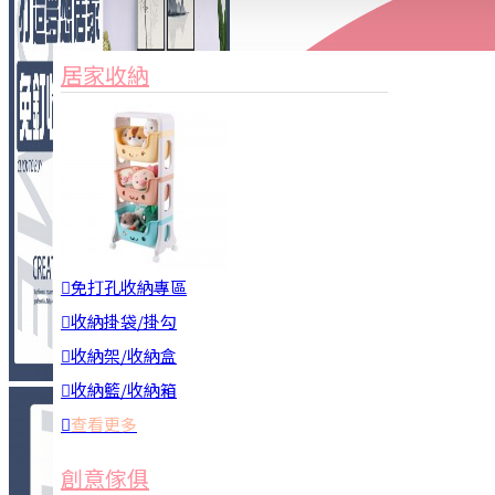
家俱&收納
3C周邊
居家收納
園藝用品
居家安全
居家清潔
查看更多
餐飲廚具
免打孔收納專區
收納掛袋/掛勾
收納架/收納盒
收納籃/收納箱
查看更多
廚房收納
創意傢俱