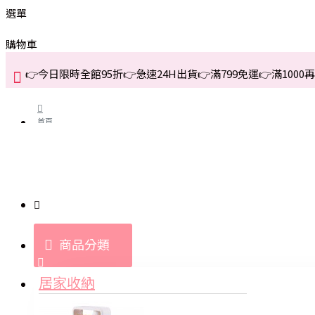
選單
購物車
👉今日限時全館95折👉急速24H出貨👉滿799免運👉滿1000再折
首頁
關於我們
購買教學與說明
商品分類
登入
居家收納