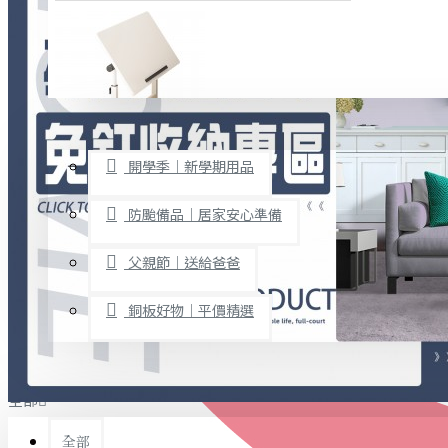
廚房用品
烘焙用具
隨身餐具
查看更多
限時促銷
文具禮品
開學季｜新學期用品
桌子/椅子
置物架/收納櫃
防颱備品｜居家安心準備
其他
父親節｜送給爸爸
免打孔收納專區
銅板好物｜平價精選
事務用品
手工DIY
全部
文具收納
書寫用品
全部