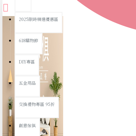
查看更多
2025限時精選優惠區
衛浴用品
618購物節
DIY專區
個人衛浴用品
五金用品
浴室用品/清潔
浴室置物/收納
交換禮物專區 95折
旅行/休閒
創意傢俱