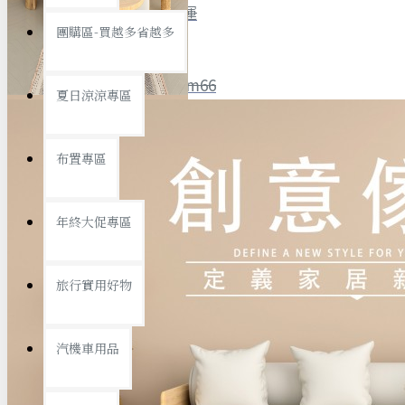
全館限時
滿799免運
團購區-買越多省越多
聯絡我們
ID : @ym66
夏日涼涼專區
旅行收納
旅行用品
優惠活動
最新活動
布置專區
汽機車用品
運動休閒
查看更多
年終大促專區
創意傢俱
旅行實用好物
汽機車用品