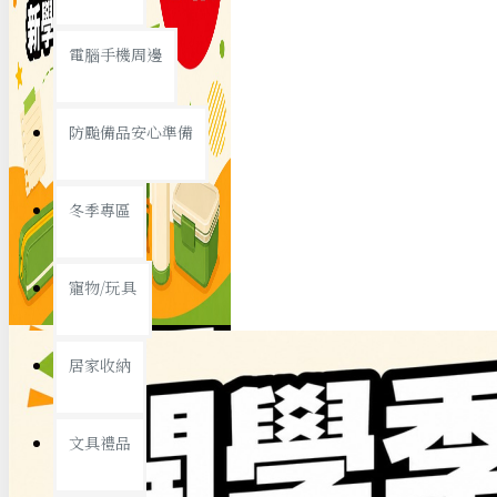
查看更多
電腦手機周邊
節慶熱賣
防颱備品安心準備
冬季專區
春節/新年
寵物/玩具
中秋節
兒童節
居家收納
情人節
查看更多
文具禮品