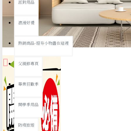
派對用品
桌子/椅子
置物架/收納櫃
浪漫好禮
其他
銅板精選
熱銷商品-超夯小物盡在這裡
父親節專頁
畢業狂歡季
9元專區
開學季用品
19元專區
29元專區
防疫旅遊
39元專區