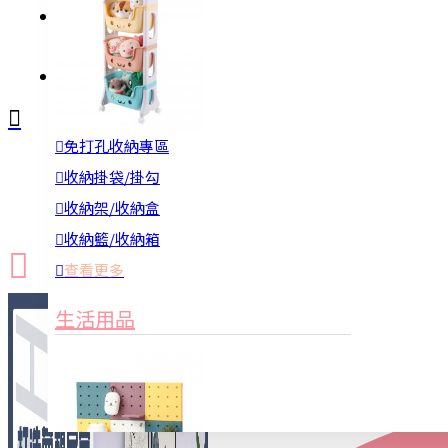
註冊
詢問
免打孔收納專區
新品上市
防颱備品
換季收納
收納掛袋/掛勾
收納架/收納盒
收納籃/收納箱
查看更多
生活用品