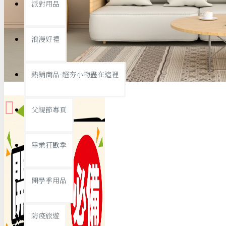
派對用品
桌子/椅子
置物架/收納櫃
浪漫好禮
其他
銅板精選
熱銷商品-超夯小物盡在這裡
父親節專頁
畢業狂歡季
9元專區
開學季用品
19元專區
29元專區
防疫旅遊
39元專區