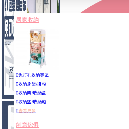
家俱&收納
3C周邊
居家收納
園藝用品
居家安全
居家清潔
查看更多
餐飲廚具
免打孔收納專區
收納掛袋/掛勾
收納架/收納盒
收納籃/收納箱
查看更多
廚房收納
創意傢俱