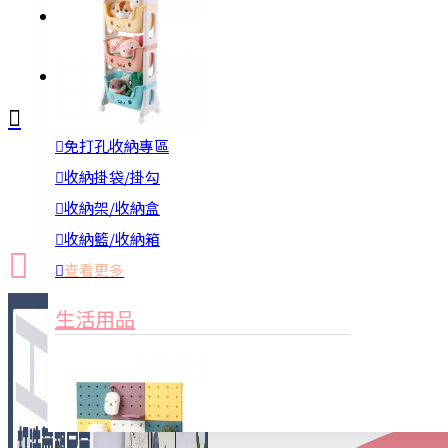
註冊
詢問
免打孔收納專區
新品上市
防颱備品
換季收納
收納掛袋/掛勾
收納架/收納盒
收納籃/收納箱
查看更多
生活用品