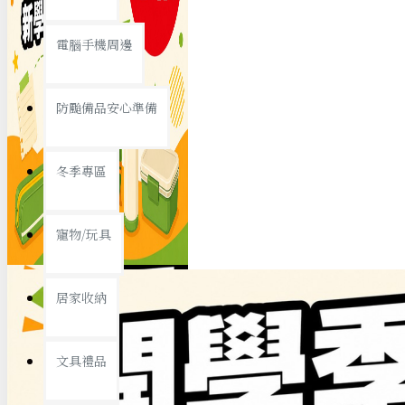
查看更多
電腦手機周邊
節慶熱賣
防颱備品安心準備
冬季專區
春節/新年
寵物/玩具
中秋節
兒童節
居家收納
情人節
查看更多
文具禮品