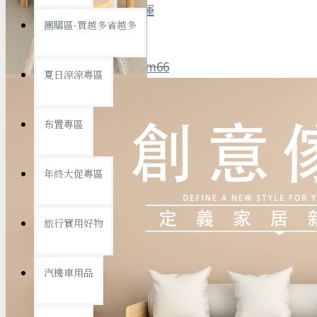
全館限時
滿799免運
團購區-買越多省越多
聯絡我們
ID : @ym66
夏日涼涼專區
旅行收納
旅行用品
優惠活動
最新活動
布置專區
汽機車用品
運動休閒
查看更多
年終大促專區
創意傢俱
旅行實用好物
汽機車用品