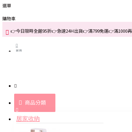
選單
購物車
👉今日限時全館95折👉急速24H出貨👉滿799免運👉滿1000再折
首頁
關於我們
購買教學與說明
商品分類
登入
居家收納