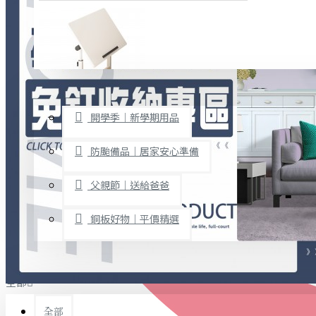
廚房用品
烘焙用具
隨身餐具
查看更多
限時促銷
文具禮品
開學季｜新學期用品
桌子/椅子
置物架/收納櫃
防颱備品｜居家安心準備
其他
父親節｜送給爸爸
免打孔收納專區
銅板好物｜平價精選
事務用品
手工DIY
全部
文具收納
書寫用品
全部