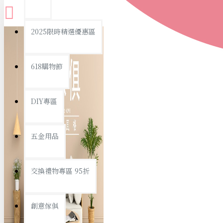
查看更多
2025限時精選優惠區
衛浴用品
618購物節
DIY專區
個人衛浴用品
五金用品
浴室用品/清潔
浴室置物/收納
交換禮物專區 95折
旅行/休閒
創意傢俱