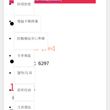
防疫旅遊
電腦手機周邊
庫存:
防颱備品安心準備
快速出貨【24H】
冬季專區
貨號:
6297
寵物/玩具
116元
居家收納
123元
文具禮品