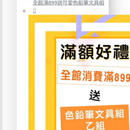
全館滿899送可愛色鉛筆文具組