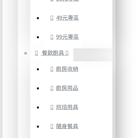
49元專區
99元專區
餐飲廚具
廚房收納
廚房用品
烘焙用具
隨身餐具