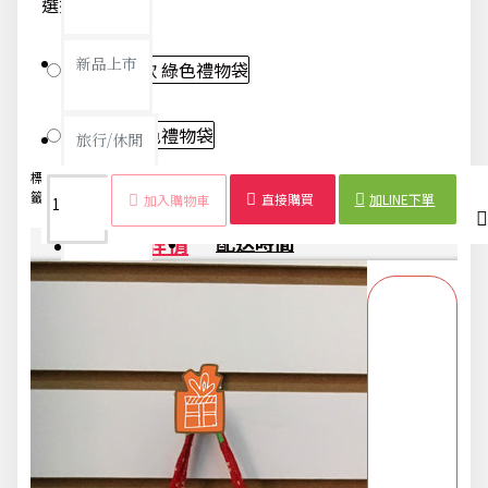
選擇款示-300
新品上市
聖誕老人款 綠色禮物袋
雪人款 紅色禮物袋
旅行/休閒
標
禮物
聖誕老
糖果
禮品
聖
裝
包
束口
籤：
袋
人
袋
袋
誕
飾
裝
袋
直接購買
加LINE下單
加入購物車
生活用品
商品詳情
配送時間
節慶熱賣
衛浴用品
限時活動精選