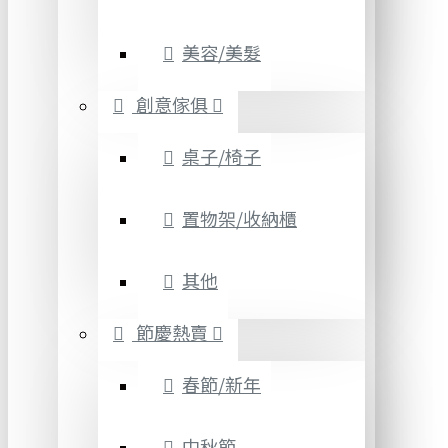
美容/美髮
創意傢俱
桌子/椅子
置物架/收納櫃
其他
節慶熱賣
春節/新年
中秋節