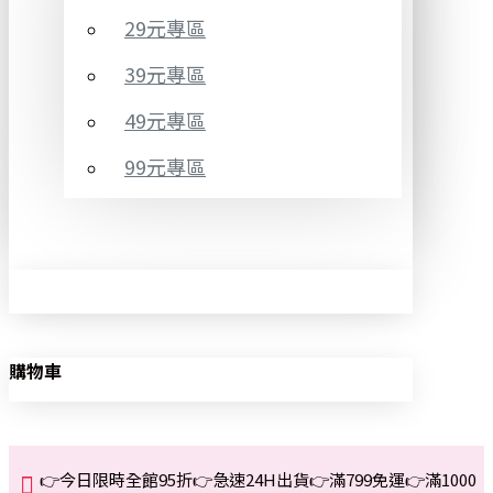
29元專區
39元專區
49元專區
99元專區
購物車
👉今日限時全館95折👉急速24H出貨👉滿799免運👉滿1000