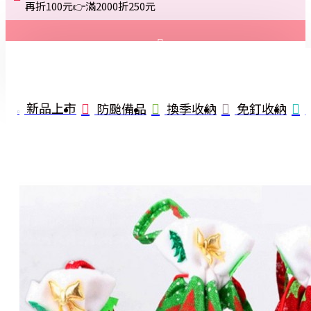
再折100元👉滿2000折250元
登入
註冊
新品上市
防颱備品
換季收納
免釘收納
詢問