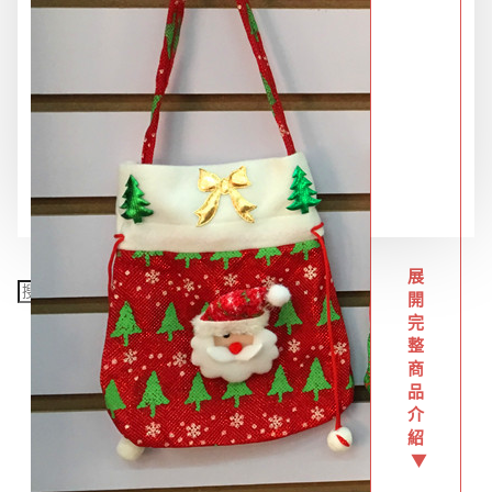
限時特惠專區
餐飲廚具
銅板精選
展
開
完
整
商
品
介
紹
▼