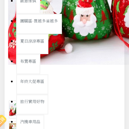
創意傢俱
團購區-買越多省越多
夏日涼涼專區
布置專區
年終大促專區
旅行實用好物
出貨
汽機車用品