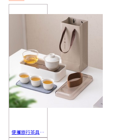
便攜旅行茶具組 茶杯 茶壺 陶瓷杯 泡茶組 茶具套裝 伴手禮 禮盒 禮品