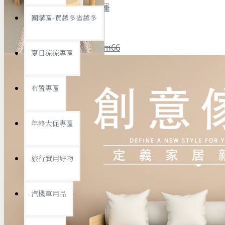
全館限時
滿799免運
團購區-買越多省越多
聯絡我們
ID : @ym66
夏日涼涼專區
旅行收納
旅行用品
優惠活動
最新活動
布置專區
汽機車用品
運動休閒
查看更多
年終大促專區
創意傢俱
旅行實用好物
汽機車用品