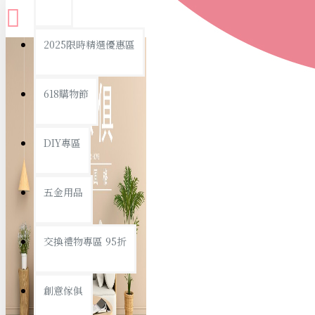
查看更多
2025限時精選優惠區
衛浴用品
618購物節
DIY專區
個人衛浴用品
五金用品
浴室用品/清潔
浴室置物/收納
交換禮物專區 95折
旅行/休閒
創意傢俱