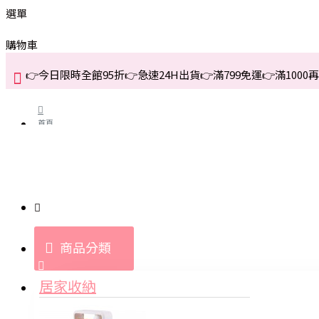
選單
購物車
👉今日限時全館95折👉急速24H出貨👉滿799免運👉滿1000再折
首頁
關於我們
購買教學與說明
商品分類
登入
居家收納