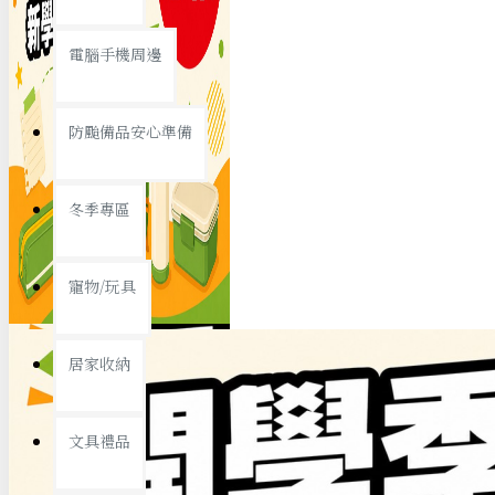
查看更多
電腦手機周邊
節慶熱賣
防颱備品安心準備
冬季專區
春節/新年
寵物/玩具
中秋節
兒童節
居家收納
情人節
查看更多
文具禮品