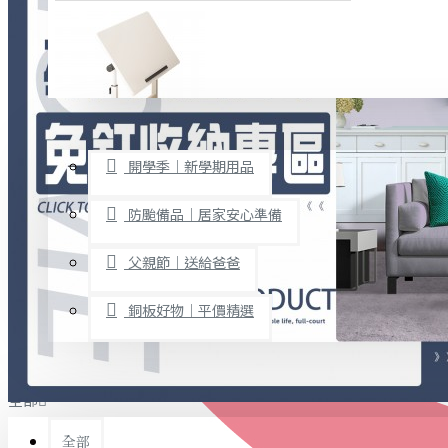
廚房用品
烘焙用具
隨身餐具
查看更多
限時促銷
文具禮品
開學季｜新學期用品
桌子/椅子
置物架/收納櫃
防颱備品｜居家安心準備
其他
父親節｜送給爸爸
免打孔收納專區
銅板好物｜平價精選
事務用品
手工DIY
全部
文具收納
書寫用品
全部