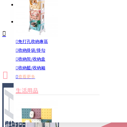
註冊
詢問
免打孔收納專區
新品上市
防颱備品
換季收納
收納掛袋/掛勾
收納架/收納盒
收納籃/收納箱
查看更多
生活用品