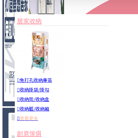
家俱&收納
3C周邊
居家收納
園藝用品
居家安全
居家清潔
查看更多
餐飲廚具
免打孔收納專區
收納掛袋/掛勾
收納架/收納盒
收納籃/收納箱
查看更多
廚房收納
創意傢俱