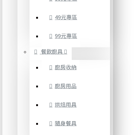
49元專區
99元專區
餐飲廚具
廚房收納
廚房用品
烘焙用具
隨身餐具