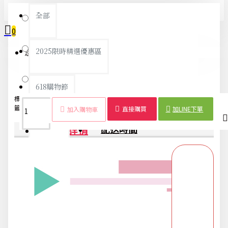
全部
粉紅
0
綠色
2025限時精選優惠區
您的購物車內沒有商品！
藍色
618購物節
標
花
造
隔熱
防
PVC
鍋
廚
碗
餐
美
籤：
朵
型
墊
滑
墊
房
盤
墊
觀
直接購買
加LINE下單
加入購物車
DIY專區
商品詳情
配送時間
五金用品
交換禮物專區 95折