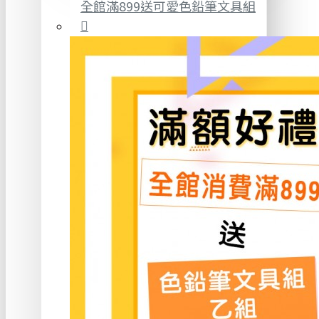
全館滿899送可愛色鉛筆文具組