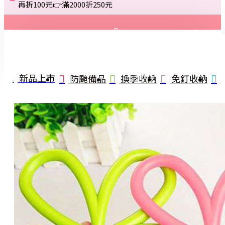
再折100元👉滿2000折250元
登入
註冊
新品上市
防颱備品
換季收納
免釘收納
詢問