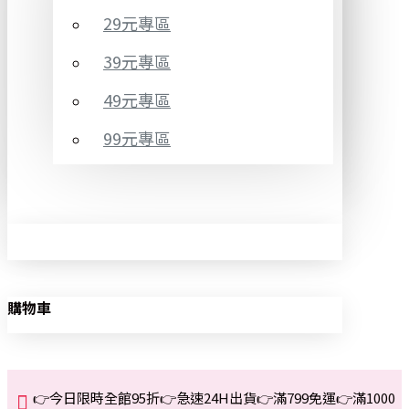
29元專區
39元專區
49元專區
99元專區
購物車
👉今日限時全館95折👉急速24H出貨👉滿799免運👉滿1000