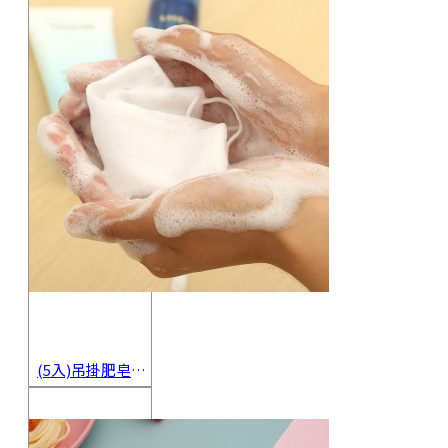
(5入)吊掛肥皂起泡網 香皂起泡袋