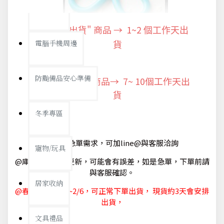
防疫旅遊
"快速出貨" 商品 → 1~2
個工作天出
電腦手機周邊
貨
防颱備品安心準備
"預購商品" 商品→ 7~ 10個工作天出
貨
冬季專區
@如有急單需求，可加line@與客服洽詢
寵物/玩具
@庫存狀態隨時更新，可能會有誤差，如是急單，下單前請
與客服確認。
居家收納
@春節休節 1/29~2/6，可正常下單出貨， 現貨約3天會安排
出貨，
文具禮品