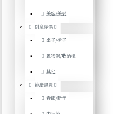
美容/美髮
創意傢俱
桌子/椅子
置物架/收納櫃
其他
節慶熱賣
春節/新年
中秋節