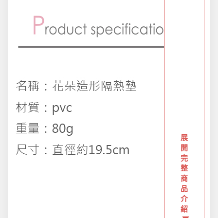
創意傢俱
團購區-買越多省越多
夏日涼涼專區
布置專區
年終大促專區
展
開
完
整
旅行實用好物
商
品
介
汽機車用品
紹