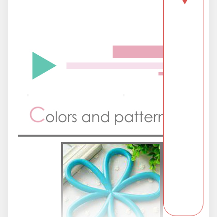
▼
派對用品
浪漫好禮
熱銷商品-超夯小物盡在這裡
父親節專頁
畢業狂歡季
開學季用品