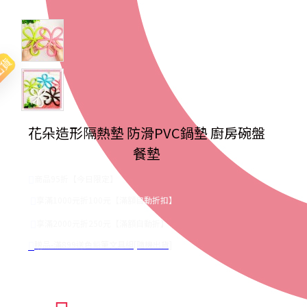
出貨
花朵造形隔熱墊 防滑PVC鍋墊 廚房碗盤
餐墊
商品95折【今日限定】
享滿1000元折100元【滿額自動折扣】
享滿2000元折250元【滿額自動折】
贈品-滿899送色鉛筆文具組[隨機出貨]