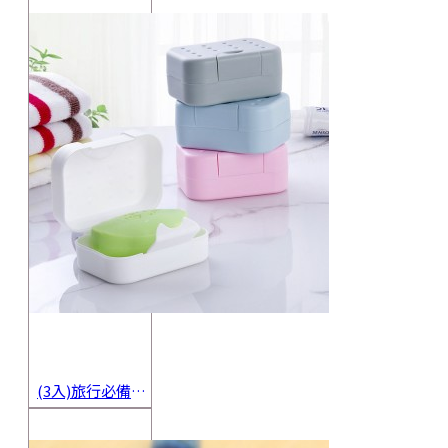
(3入)旅行必備密封香皂收納盒 方便攜帶防水海綿肥皂盒 香皂盒