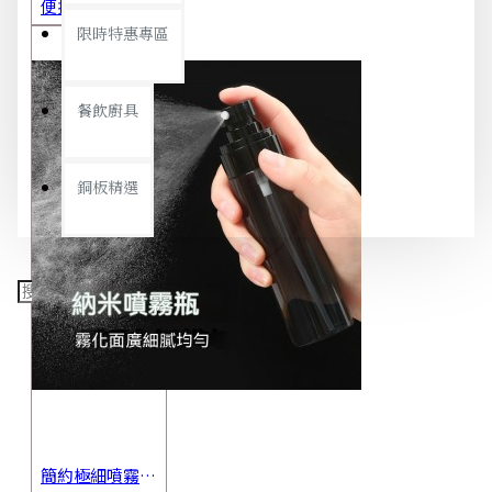
便攜旅行茶具組 茶杯 茶壺 陶瓷杯 泡茶組 茶具套裝 伴手禮 禮盒 禮品
限時特惠專區
餐飲廚具
銅板精選
簡約極細噴霧瓶 旅行分裝瓶 保養品分裝 酒精噴霧瓶 小噴壺 香水瓶 隨身瓶