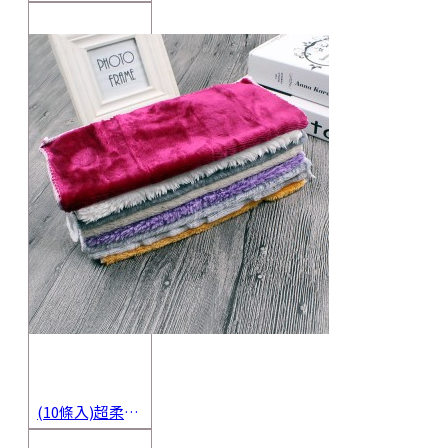
(10條入)超柔軟抹布 不沾油洗碗巾 多用途擦拭布