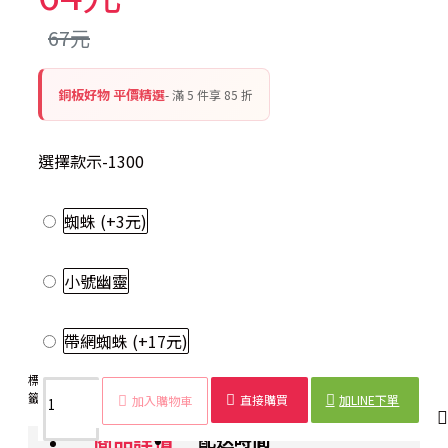
67元
銅板好物 平價精選
- 滿 5 件享 85 折
選擇款示-1300
蜘蛛
(+3元)
小號幽靈
帶網蜘蛛
(+17元)
標
萬聖
蜂
裝
派
幽
蜘
紙
道
布
節
籤：
節
巢
飾
對
靈
蛛
質
具
置
慶
直接購買
加LINE下單
加入購物車
商品詳情
配送時間