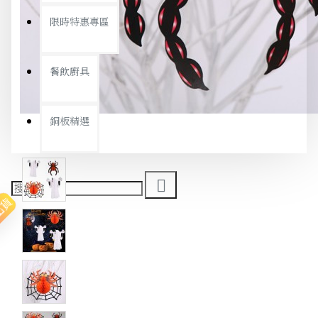
限時特惠專區
餐飲廚具
銅板精選
出貨