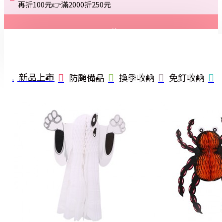
再折100元👉滿2000折250元
登入
註冊
新品上市
防颱備品
換季收納
免釘收納
詢問