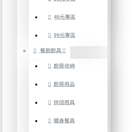
49元專區
99元專區
餐飲廚具
廚房收納
廚房用品
烘焙用具
隨身餐具