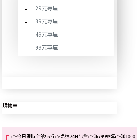
29元專區
39元專區
49元專區
99元專區
購物車
👉今日限時全館95折👉急速24H出貨👉滿799免運👉滿1000