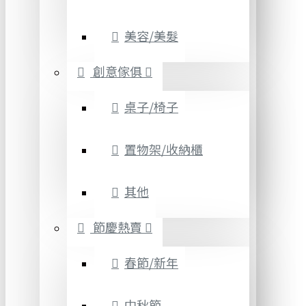
美容/美髮
創意傢俱
桌子/椅子
置物架/收納櫃
其他
節慶熱賣
春節/新年
中秋節