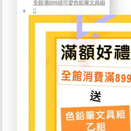
全館滿899送可愛色鉛筆文具組