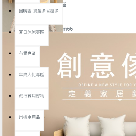
全館限時
滿799免運
團購區-買越多省越多
聯絡我們
ID : @ym66
夏日涼涼專區
旅行收納
旅行用品
優惠活動
最新活動
布置專區
汽機車用品
運動休閒
查看更多
年終大促專區
創意傢俱
旅行實用好物
汽機車用品