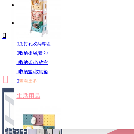
註冊
詢問
免打孔收納專區
新品上市
防颱備品
換季收納
收納掛袋/掛勾
收納架/收納盒
收納籃/收納箱
查看更多
生活用品