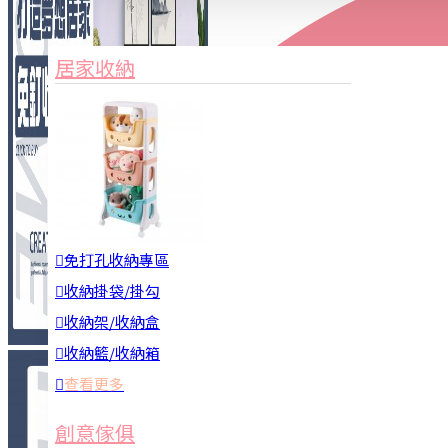
家俱&收納
3C周邊
居家收納
園藝用品
居家安全
居家清潔
查看更多
餐飲廚具
免打孔收納專區
收納掛袋/掛勾
收納架/收納盒
收納籃/收納箱
查看更多
廚房收納
創意傢俱