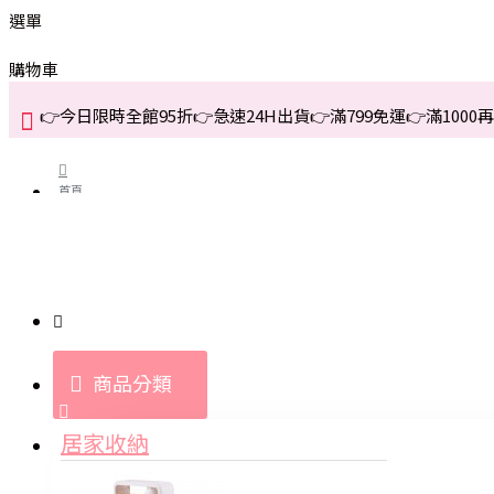
選單
購物車
👉今日限時全館95折👉急速24H出貨👉滿799免運👉滿1000再折
首頁
關於我們
購買教學與說明
商品分類
登入
居家收納