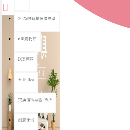
查看更多
2025限時精選優惠區
衛浴用品
618購物節
DIY專區
個人衛浴用品
五金用品
浴室用品/清潔
浴室置物/收納
交換禮物專區 95折
旅行/休閒
創意傢俱