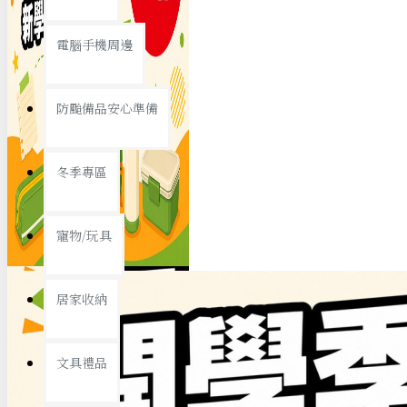
查看更多
電腦手機周邊
節慶熱賣
防颱備品安心準備
冬季專區
春節/新年
寵物/玩具
中秋節
兒童節
居家收納
情人節
查看更多
文具禮品