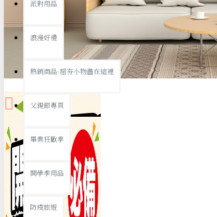
派對用品
桌子/椅子
置物架/收納櫃
浪漫好禮
其他
銅板精選
熱銷商品-超夯小物盡在這裡
父親節專頁
畢業狂歡季
9元專區
開學季用品
19元專區
29元專區
防疫旅遊
39元專區