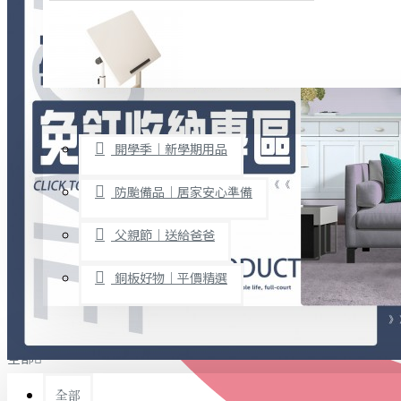
廚房用品
烘焙用具
隨身餐具
查看更多
限時促銷
文具禮品
開學季｜新學期用品
桌子/椅子
置物架/收納櫃
防颱備品｜居家安心準備
其他
父親節｜送給爸爸
免打孔收納專區
銅板好物｜平價精選
事務用品
手工DIY
全部
文具收納
書寫用品
全部