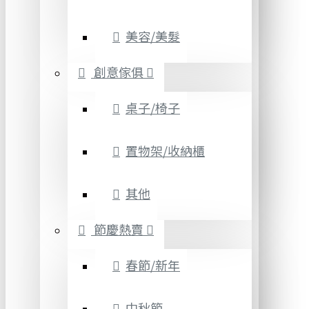
美容/美髮
創意傢俱
桌子/椅子
置物架/收納櫃
其他
節慶熱賣
春節/新年
中秋節