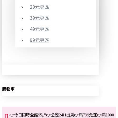
29元專區
39元專區
49元專區
99元專區
購物車
👉今日限時全館95折👉急速24H出貨👉滿799免運👉滿1000