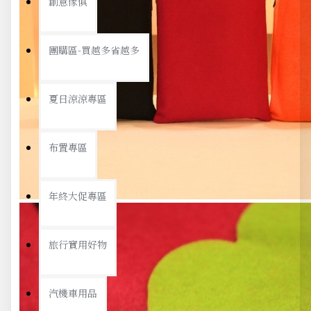
創意傢俱
團購區-買越多省越多
夏日涼涼專區
布置專區
年終大促專區
旅行實用好物
汽機車用品