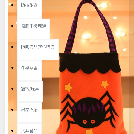
防疫旅遊
電腦手機周邊
防颱備品安心準備
冬季專區
寵物/玩具
居家收納
文具禮品