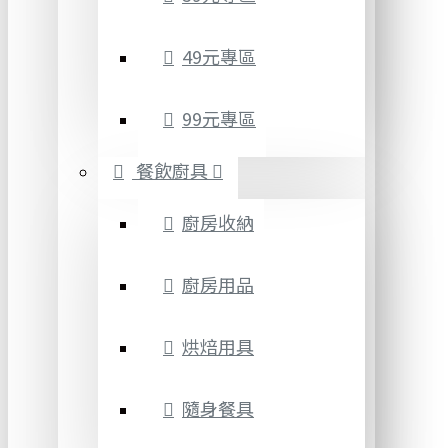
49元專區
99元專區
餐飲廚具
廚房收納
廚房用品
烘焙用具
隨身餐具