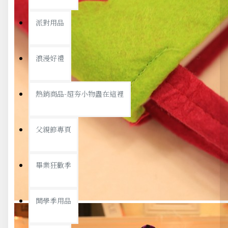
派對用品
浪漫好禮
熱銷商品-超夯小物盡在這裡
父親節專頁
畢業狂歡季
開學季用品