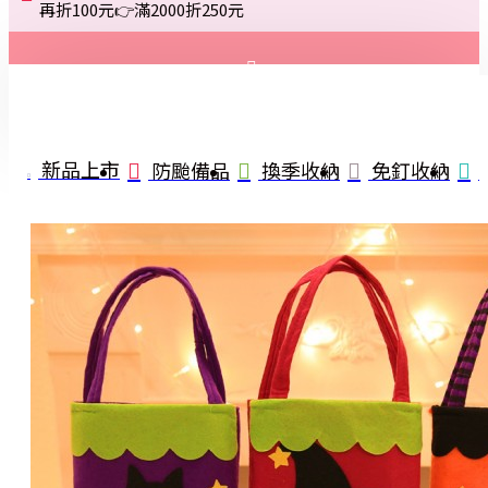
再折100元👉滿2000折250元
登入
註冊
新品上市
防颱備品
換季收納
免釘收納
詢問