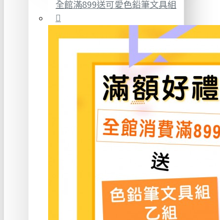
全館滿899送可愛色鉛筆文具組