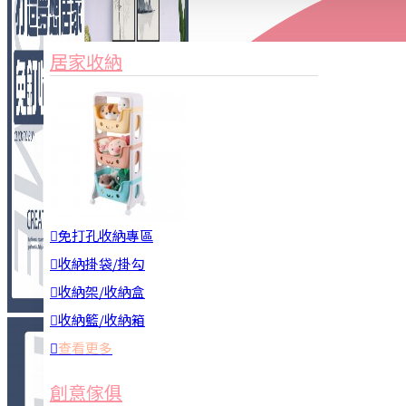
家俱&收納
3C周邊
居家收納
園藝用品
居家安全
居家清潔
查看更多
餐飲廚具
免打孔收納專區
收納掛袋/掛勾
收納架/收納盒
收納籃/收納箱
查看更多
廚房收納
創意傢俱