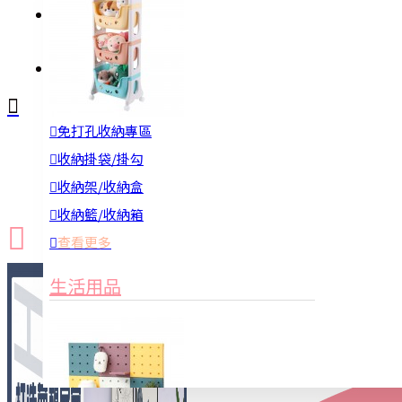
註冊
詢問
免打孔收納專區
新品上市
防颱備品
換季收納
收納掛袋/掛勾
收納架/收納盒
收納籃/收納箱
查看更多
生活用品