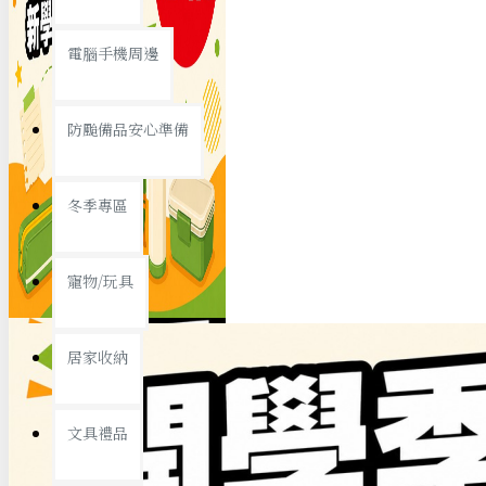
查看更多
電腦手機周邊
節慶熱賣
防颱備品安心準備
冬季專區
春節/新年
寵物/玩具
中秋節
兒童節
居家收納
情人節
查看更多
文具禮品