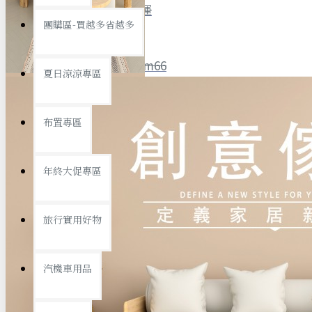
全館限時
滿799免運
團購區-買越多省越多
聯絡我們
ID : @ym66
夏日涼涼專區
旅行收納
旅行用品
優惠活動
最新活動
布置專區
汽機車用品
運動休閒
查看更多
年終大促專區
創意傢俱
旅行實用好物
汽機車用品