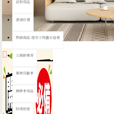
派對用品
桌子/椅子
置物架/收納櫃
浪漫好禮
其他
銅板精選
熱銷商品-超夯小物盡在這裡
父親節專頁
畢業狂歡季
9元專區
開學季用品
19元專區
29元專區
防疫旅遊
39元專區