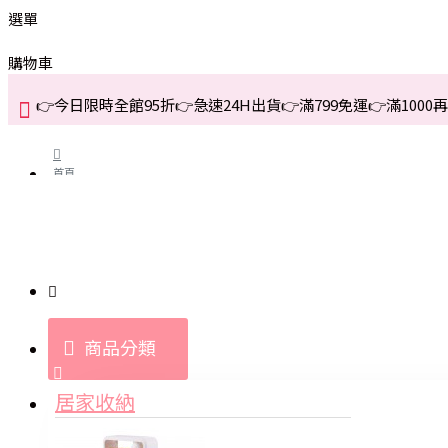
選單
購物車
👉今日限時全館95折👉急速24H出貨👉滿799免運👉滿1000再折
首頁
關於我們
購買教學與說明
商品分類
登入
居家收納