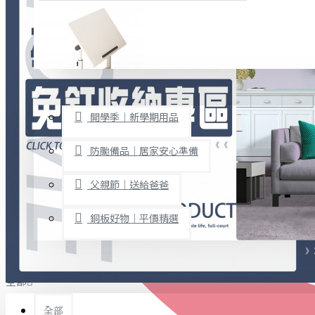
廚房用品
烘焙用具
隨身餐具
查看更多
限時促銷
文具禮品
開學季｜新學期用品
桌子/椅子
置物架/收納櫃
防颱備品｜居家安心準備
其他
父親節｜送給爸爸
免打孔收納專區
銅板好物｜平價精選
事務用品
手工DIY
全部
文具收納
書寫用品
全部