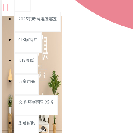
查看更多
2025限時精選優惠區
衛浴用品
618購物節
DIY專區
個人衛浴用品
五金用品
浴室用品/清潔
浴室置物/收納
交換禮物專區 95折
旅行/休閒
創意傢俱