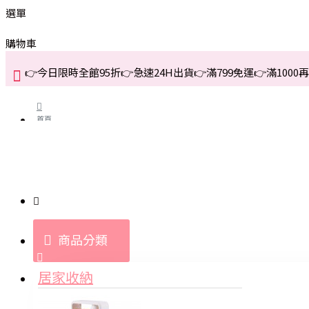
選單
購物車
👉今日限時全館95折👉急速24H出貨👉滿799免運👉滿1000再折
首頁
關於我們
購買教學與說明
商品分類
登入
居家收納