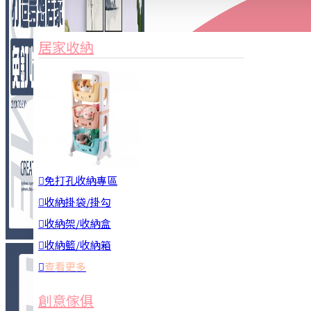
家俱&收納
3C周邊
居家收納
園藝用品
居家安全
居家清潔
查看更多
餐飲廚具
免打孔收納專區
收納掛袋/掛勾
收納架/收納盒
收納籃/收納箱
查看更多
廚房收納
創意傢俱