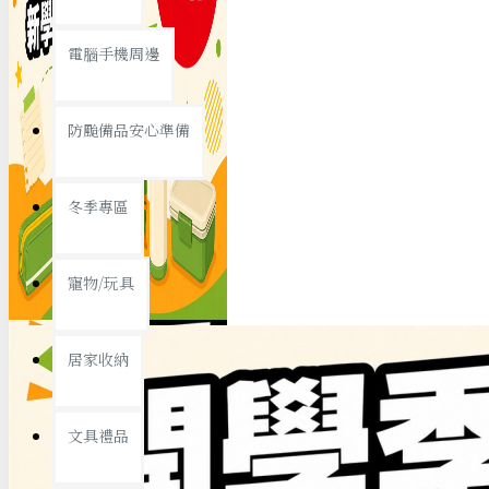
查看更多
電腦手機周邊
節慶熱賣
防颱備品安心準備
冬季專區
春節/新年
寵物/玩具
中秋節
兒童節
居家收納
情人節
查看更多
文具禮品