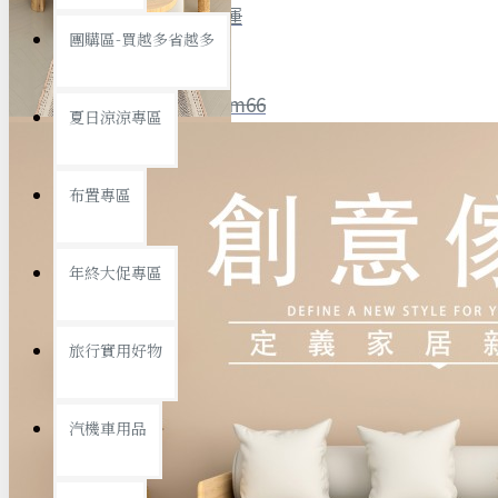
全館限時
滿799免運
團購區-買越多省越多
聯絡我們
ID : @ym66
夏日涼涼專區
旅行收納
旅行用品
優惠活動
最新活動
布置專區
汽機車用品
運動休閒
查看更多
年終大促專區
創意傢俱
旅行實用好物
汽機車用品