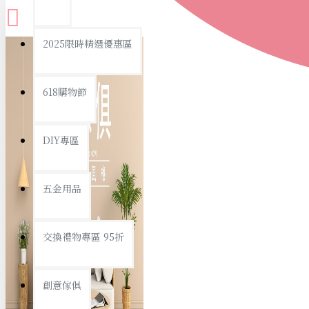
查看更多
2025限時精選優惠區
衛浴用品
618購物節
DIY專區
個人衛浴用品
五金用品
浴室用品/清潔
浴室置物/收納
交換禮物專區 95折
旅行/休閒
創意傢俱