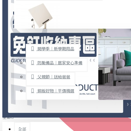
廚房用品
烘焙用具
隨身餐具
查看更多
限時促銷
文具禮品
開學季｜新學期用品
桌子/椅子
置物架/收納櫃
防颱備品｜居家安心準備
其他
父親節｜送給爸爸
免打孔收納專區
銅板好物｜平價精選
事務用品
手工DIY
全部
文具收納
書寫用品
全部