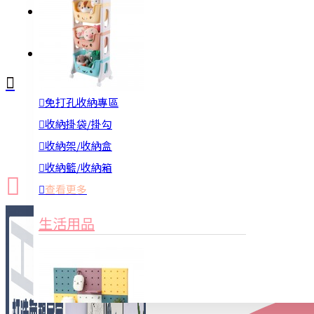
註冊
詢問
免打孔收納專區
新品上市
防颱備品
換季收納
收納掛袋/掛勾
收納架/收納盒
收納籃/收納箱
查看更多
生活用品