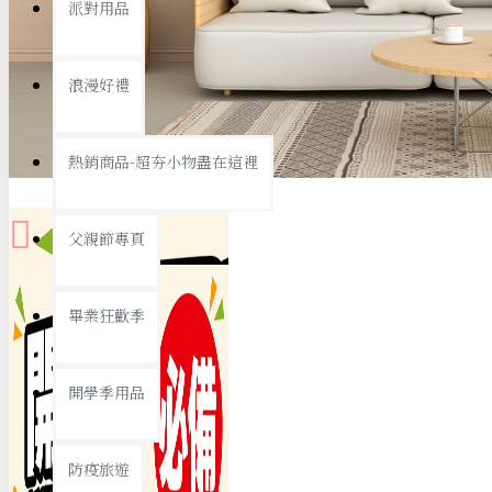
派對用品
桌子/椅子
置物架/收納櫃
浪漫好禮
其他
銅板精選
熱銷商品-超夯小物盡在這裡
父親節專頁
畢業狂歡季
9元專區
開學季用品
19元專區
29元專區
防疫旅遊
39元專區