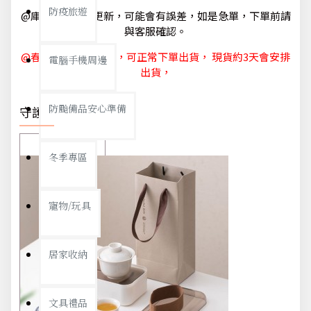
防疫旅遊
@庫存狀態隨時更新，可能會有誤差，如是急單，下單前請
與客服確認。
@春節休節 1/29~2/6，可正常下單出貨， 現貨約3天會安排
電腦手機周邊
出貨，
防颱備品安心準備
守護你我
冬季專區
寵物/玩具
居家收納
文具禮品