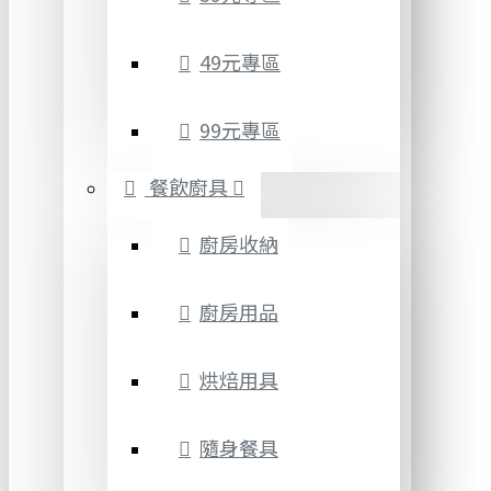
49元專區
99元專區
餐飲廚具
廚房收納
廚房用品
烘焙用具
隨身餐具