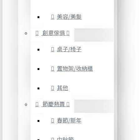
美容/美髮
創意傢俱
桌子/椅子
置物架/收納櫃
其他
節慶熱賣
春節/新年
中秋節