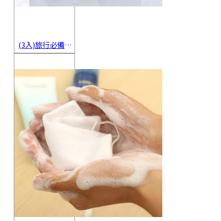
(3入)旅行必備密封香皂收納盒 方便攜帶防水海綿肥皂盒 香皂盒