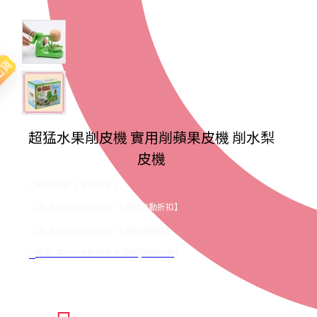
出貨
超猛水果削皮機 實用削蘋果皮機 削水梨
皮機
商品95折【今日限定】
享滿1000元折100元【滿額自動折扣】
享滿2000元折250元【滿額自動折】
贈品-滿899送色鉛筆文具組[隨機出貨]