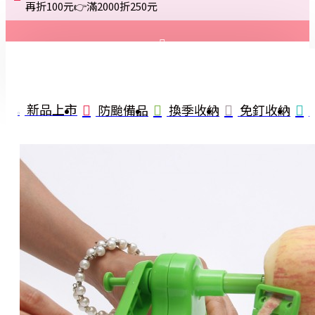
再折100元👉滿2000折250元
登入
註冊
新品上市
防颱備品
換季收納
免釘收納
詢問