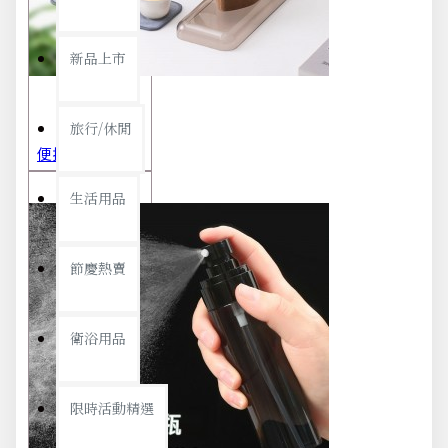
新品上市
旅行/休閒
便攜旅行茶具組 茶杯 茶壺 陶瓷杯 泡茶組 茶具套裝 伴手禮 禮盒 禮品
生活用品
節慶熱賣
衛浴用品
限時活動精選