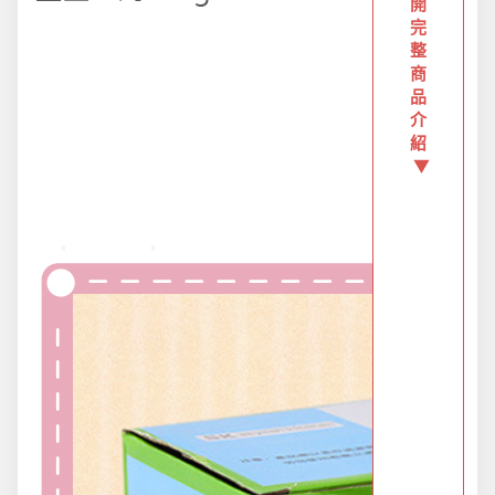
創意傢俱
開
完
整
商
團購區-買越多省越多
品
介
紹
夏日涼涼專區
▼
布置專區
年終大促專區
旅行實用好物
汽機車用品