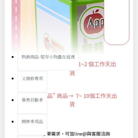
派對用品
浪漫好禮
熱銷商品-超夯小物盡在這裡
"快速出貨" 商品 → 1~2
個工作天出
貨
父親節專頁
"預購商品" 商品→ 7~ 10個工作天出
畢業狂歡季
貨
開學季用品
@如有急單需求，可加line@與客服洽詢