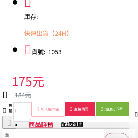
庫存:
快速出貨【24H】
貨號:
1053
175元
184元
標
削皮
水果削
蘋果削
水梨削
削皮
廚房
水果
削皮
直接購買
加LINE下單
加入購物車
籤：
機
皮機
皮機
皮機
器
工具
處理
神器
商品詳情
配送時間
全部