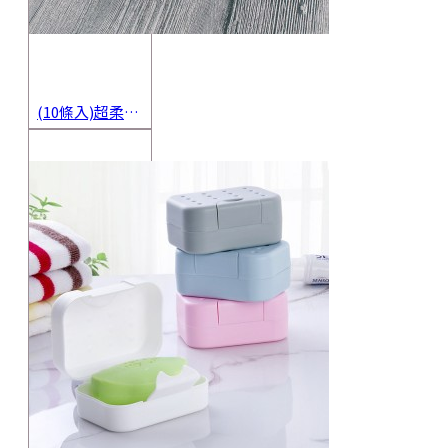
(10條入)超柔軟抹布 不沾油洗碗巾 多用途擦拭布