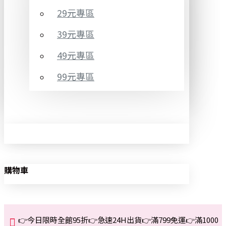
29元專區
39元專區
49元專區
99元專區
購物車
👉今日限時全館95折👉急速24H出貨👉滿799免運👉滿1000