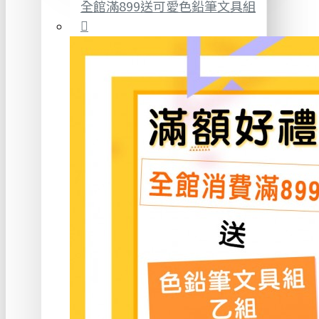
全館滿899送可愛色鉛筆文具組