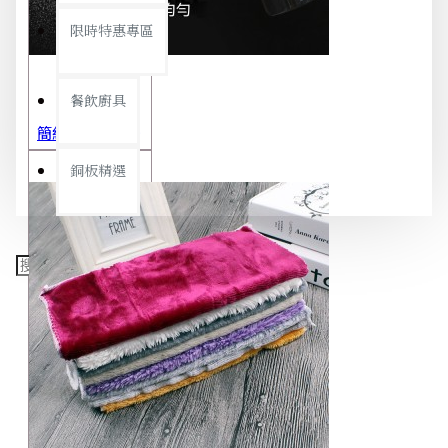
限時特惠專區
餐飲廚具
簡約極細噴霧瓶 旅行分裝瓶 保養品分裝 酒精噴霧瓶 小噴壺 香水瓶 隨身瓶
銅板精選