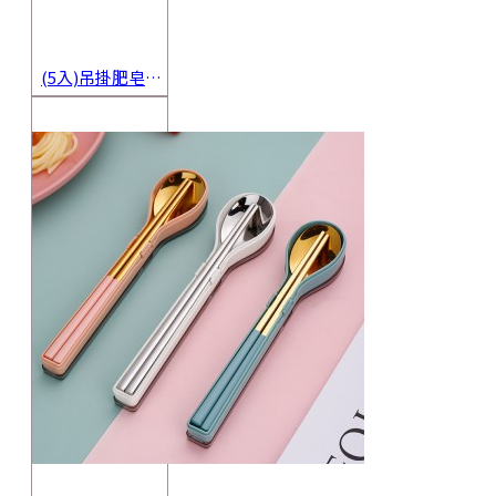
(5入)吊掛肥皂起泡網 香皂起泡袋