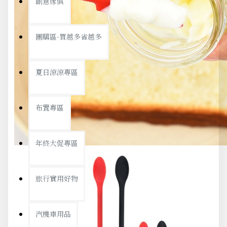
創意傢俱
團購區-買越多省越多
夏日涼涼專區
布置專區
年終大促專區
旅行實用好物
汽機車用品