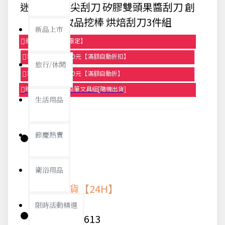
迷你矽膠小尖刮刀 矽膠雙頭果醬刮刀 創
意化妝品挖棒 烘焙刮刀3件組
新品上市
商品95折【今日限定】
享滿1000元折100元【滿額自動折扣】
旅行/休閒
享滿2000元折250元【滿額自動折】
贈品-滿899送色鉛筆文具組[隨機出貨]
生活用品
節慶熱賣
庫存:
衛浴用品
快速出貨【24H】
限時活動精選
貨號:
9613