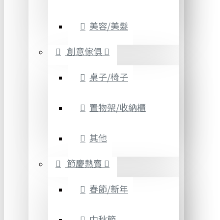
美容/美髮
創意傢俱
桌子/椅子
置物架/收納櫃
其他
節慶熱賣
春節/新年
中秋節