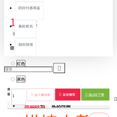
限時特惠專區
131元
餐飲廚具
138元
銅板精選
選擇款示-500
紅色
黑色
標
矽膠
小尖
果醬
化妝品
烘焙
雙頭
迷你
廚房
籤：
刮刀
刮刀
刮刀
挖棒
刮刀
刮刀
刮刀
工具
直接購買
加LINE下單
加入購物車
商品詳情
配送時間