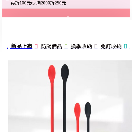
再折100元👉滿2000折250元
登入
註冊
新品上市
防颱備品
換季收納
免釘收納
詢問