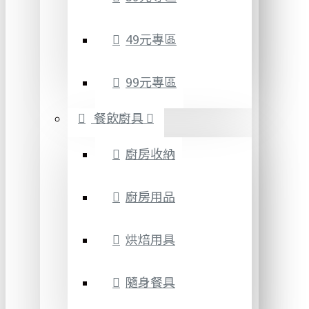
49元專區
99元專區
餐飲廚具
廚房收納
廚房用品
烘焙用具
隨身餐具