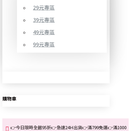
29元專區
39元專區
49元專區
99元專區
購物車
👉今日限時全館95折👉急速24H出貨👉滿799免運👉滿1000