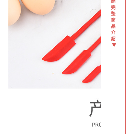
開
完
整
商
品
介
紹
▼