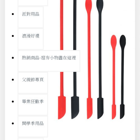
派對用品
浪漫好禮
熱銷商品-超夯小物盡在這裡
父親節專頁
畢業狂歡季
開學季用品