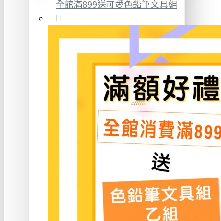
全館滿899送可愛色鉛筆文具組