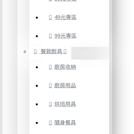
49元專區
99元專區
餐飲廚具
廚房收納
廚房用品
烘焙用具
隨身餐具