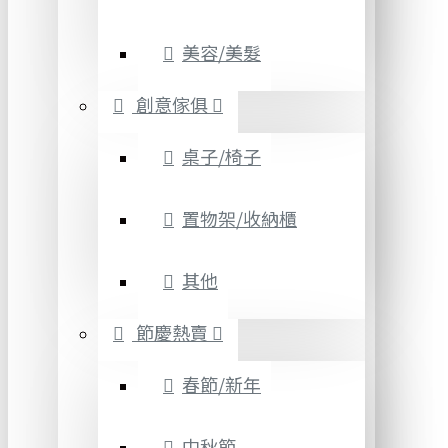
美容/美髮
創意傢俱
桌子/椅子
置物架/收納櫃
其他
節慶熱賣
春節/新年
中秋節