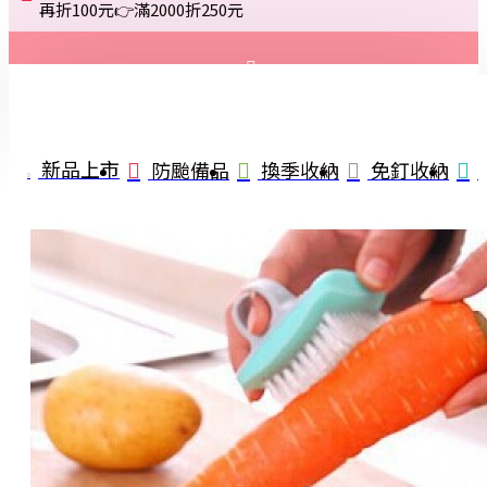
再折100元👉滿2000折250元
登入
註冊
新品上市
防颱備品
換季收納
免釘收納
詢問