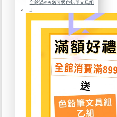
全館滿899送可愛色鉛筆文具組