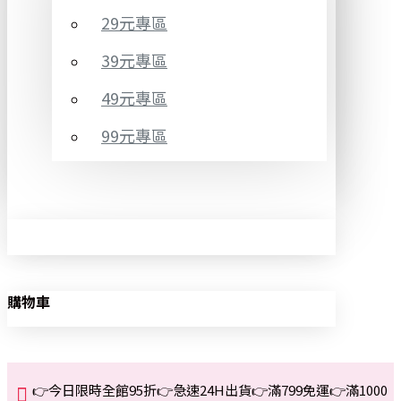
29元專區
39元專區
49元專區
99元專區
購物車
👉今日限時全館95折👉急速24H出貨👉滿799免運👉滿1000