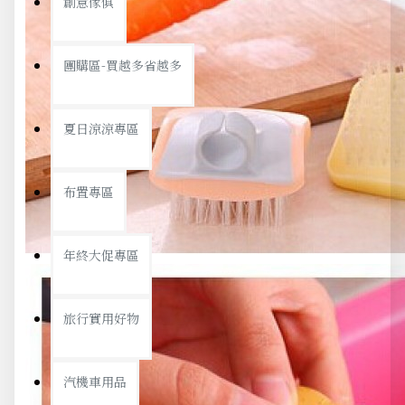
創意傢俱
團購區-買越多省越多
夏日涼涼專區
布置專區
年終大促專區
旅行實用好物
汽機車用品