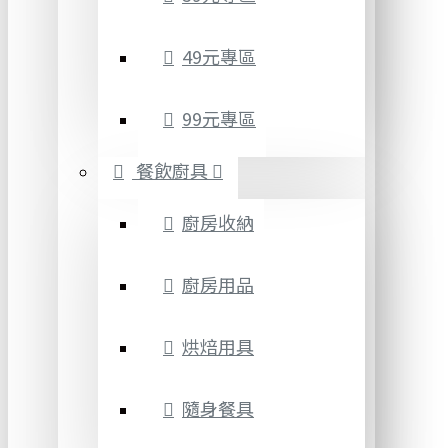
49元專區
99元專區
餐飲廚具
廚房收納
廚房用品
烘焙用具
隨身餐具