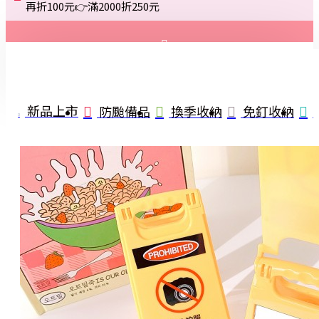
再折100元👉滿2000折250元
登入
註冊
新品上市
防颱備品
換季收納
免釘收納
詢問