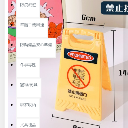
防疫旅遊
電腦手機周邊
防颱備品安心準備
冬季專區
寵物/玩具
居家收納
文具禮品