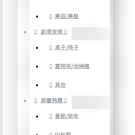
美容/美髮
創意傢俱
桌子/椅子
置物架/收納櫃
其他
節慶熱賣
春節/新年
中秋節