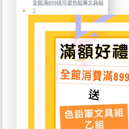
全館滿899送可愛色鉛筆文具組