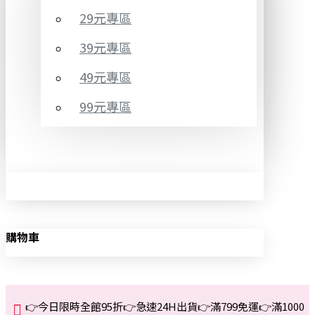
29元專區
39元專區
49元專區
99元專區
購物車
👉今日限時全館95折👉急速24H出貨👉滿799免運👉滿1000