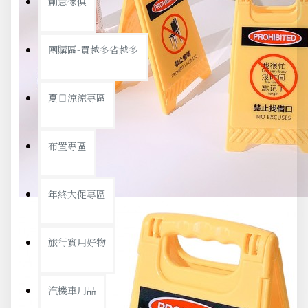
創意傢俱
團購區-買越多省越多
夏日涼涼專區
布置專區
年終大促專區
旅行實用好物
汽機車用品