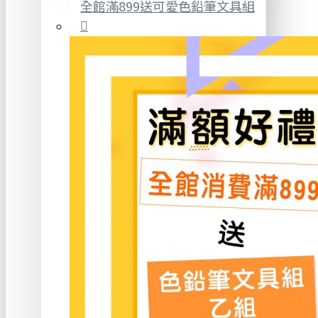
全館滿899送可愛色鉛筆文具組