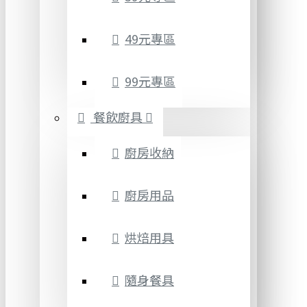
49元專區
99元專區
餐飲廚具
廚房收納
廚房用品
烘焙用具
隨身餐具