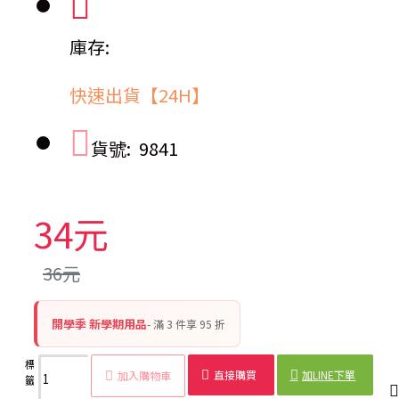
庫存:
快速出貨【24H】
貨號:
9841
34元
36元
開學季 新學期用品
- 滿 3 件享 95 折
標
伸縮
量身
卡扣
三圍
Y型
縫紉
量身
測量
直接購買
加LINE下單
加入購物車
籤：
捲尺
捲尺
捲尺
量尺
軟尺
用尺
工具
用品