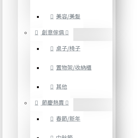
美容/美髮
創意傢俱
桌子/椅子
置物架/收納櫃
其他
節慶熱賣
春節/新年
中秋節