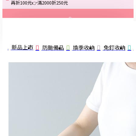
再折100元👉滿2000折250元
登入
註冊
新品上市
防颱備品
換季收納
免釘收納
詢問