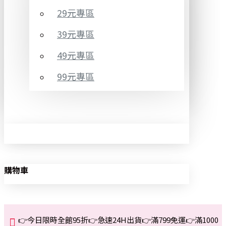
29元專區
39元專區
49元專區
99元專區
購物車
👉今日限時全館95折👉急速24H出貨👉滿799免運👉滿1000