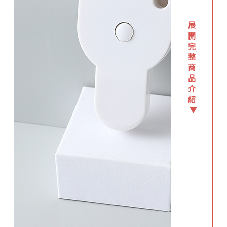
展
開
完
整
商
品
介
紹
▼