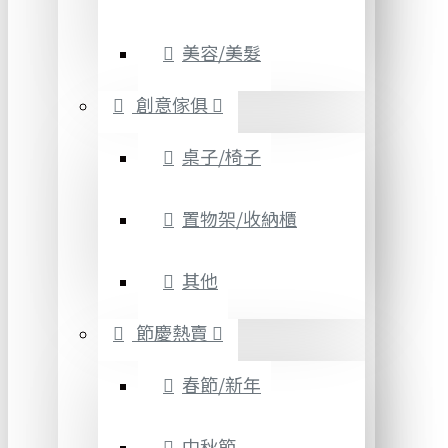
美容/美髮
創意傢俱
桌子/椅子
置物架/收納櫃
其他
節慶熱賣
春節/新年
中秋節