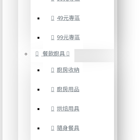
49元專區
99元專區
餐飲廚具
廚房收納
廚房用品
烘焙用具
隨身餐具