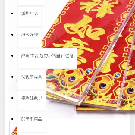
派對用品
浪漫好禮
熱銷商品-超夯小物盡在這裡
父親節專頁
畢業狂歡季
開學季用品