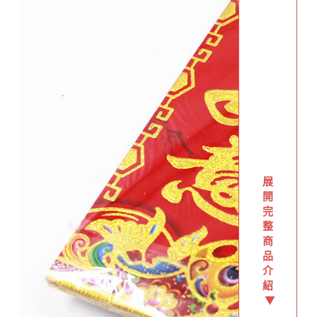
展
開
完
整
商
品
介
紹
▼