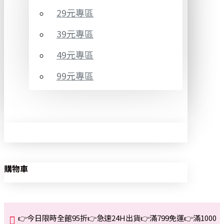
29元專區
39元專區
49元專區
99元專區
購物車
👉今日限時全館95折👉急速24H出貨👉滿799免運👉滿1000