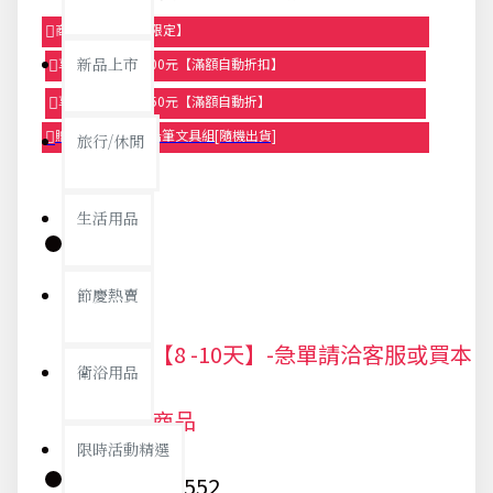
商品95折【今日限定】
新品上市
享滿1000元折100元【滿額自動折扣】
享滿2000元折250元【滿額自動折】
贈品-滿899送色鉛筆文具組[隨機出貨]
旅行/休閒
生活用品
庫存:
節慶熱賣
出貨期【8 -10天】-急單請洽客服或買本
衛浴用品
站現貨商品
限時活動精選
貨號:
6552