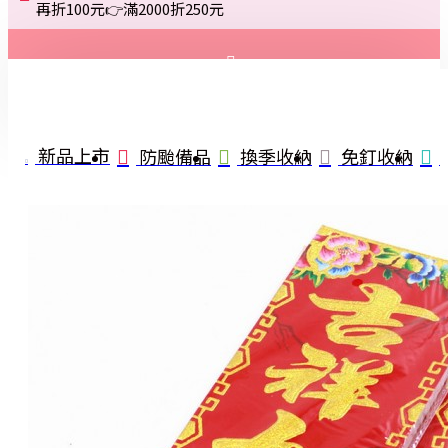
再折100元👉滿2000折250元
登入
註冊
新品上市
防颱備品
換季收納
免釘收納
詢問