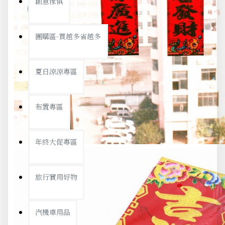
創意傢俱
團購區-買越多省越多
夏日涼涼專區
布置專區
年終大促專區
旅行實用好物
汽機車用品