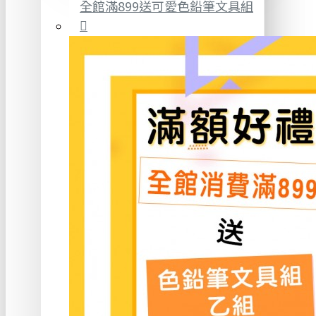
全館滿899送可愛色鉛筆文具組