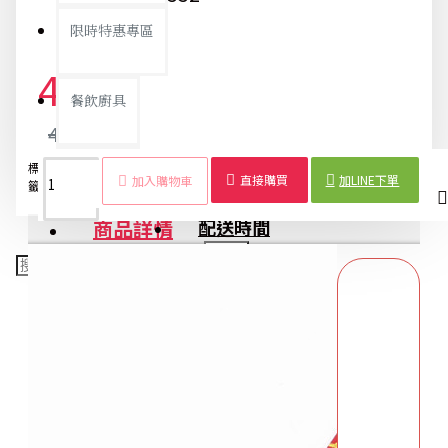
限時特惠專區
40元
餐飲廚具
42元
標
春
金字
恭喜發財
新年
春節
20張
吉祥
喜慶
銅板精選
直接購買
加LINE下單
加入購物車
籤：
聯
春聯
門聯
裝飾
用品
入
春聯
門聯
商品詳情
配送時間