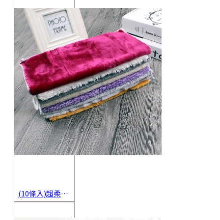
(10條入)超柔軟抹布 不沾油洗碗巾 多用途擦拭布