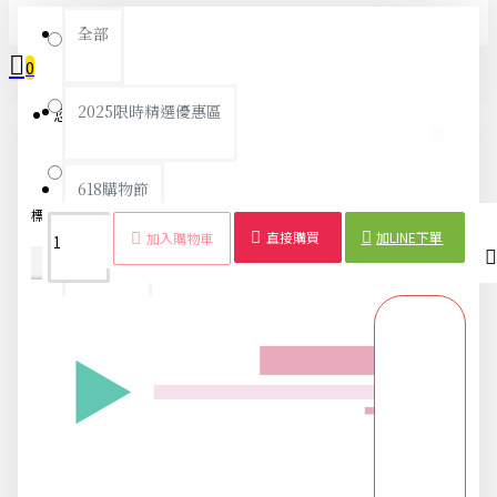
全部
深藍
0
粉紅
2025限時精選優惠區
您的購物車內沒有商品！
酒紅
618購物節
標籤：
旅行包
防水
可折疊
購物
單肩包
收納袋
行李
男女
直接購買
加LINE下單
加入購物車
商品詳情
配送時間
DIY專區
五金用品
交換禮物專區 95折