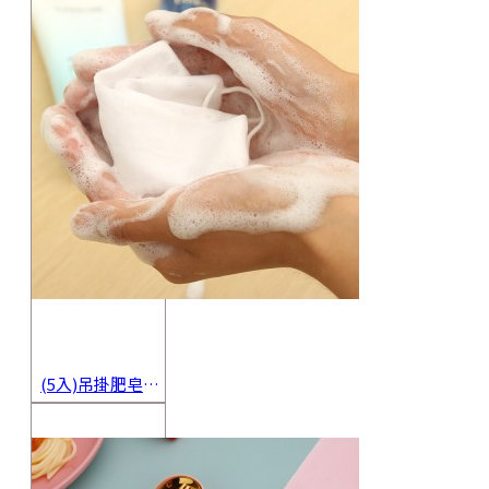
(5入)吊掛肥皂起泡網 香皂起泡袋