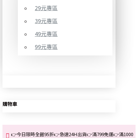
29元專區
39元專區
49元專區
99元專區
購物車
👉今日限時全館95折👉急速24H出貨👉滿799免運👉滿1000