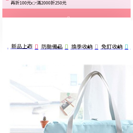
再折100元👉滿2000折250元
登入
註冊
新品上市
防颱備品
換季收納
免釘收納
詢問