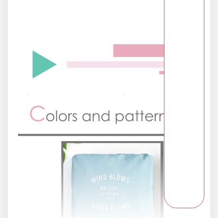
派對用品
浪漫好禮
熱銷商品-超夯小物盡在這裡
父親節專頁
畢業狂歡季
開學季用品