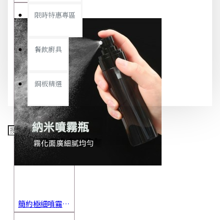
限時特惠專區
餐飲廚具
銅板精選
簡約極細噴霧瓶 旅行分裝瓶 保養品分裝 酒精噴霧瓶 小噴壺 香水瓶 隨身瓶