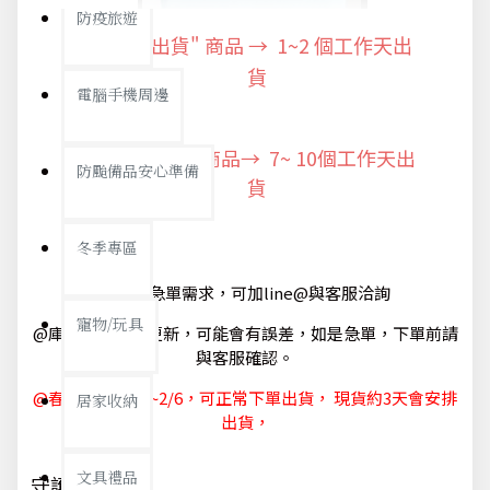
防疫旅遊
"快速出貨" 商品 → 1~2
個工作天出
貨
電腦手機周邊
"預購商品" 商品→ 7~ 10個工作天出
防颱備品安心準備
貨
冬季專區
@如有急單需求，可加line@與客服洽詢
寵物/玩具
@庫存狀態隨時更新，可能會有誤差，如是急單，下單前請
與客服確認。
@春節休節 1/29~2/6，可正常下單出貨， 現貨約3天會安排
居家收納
出貨，
文具禮品
守護你我