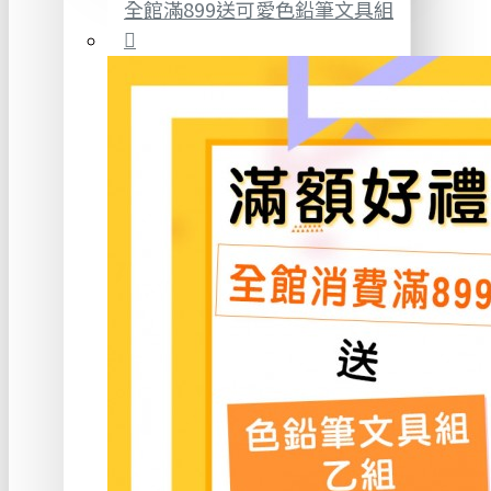
全館滿899送可愛色鉛筆文具組