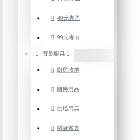
49元專區
99元專區
餐飲廚具
廚房收納
廚房用品
烘焙用具
隨身餐具