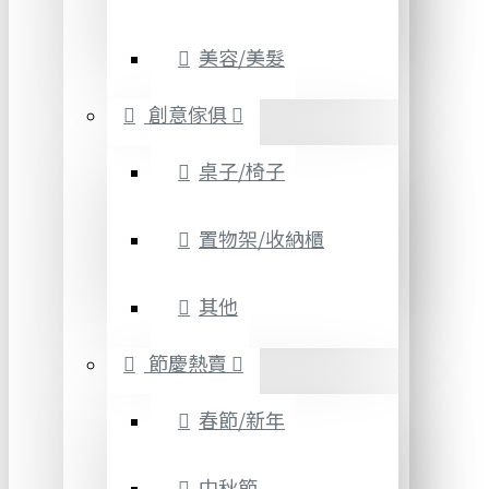
美容/美髮
創意傢俱
桌子/椅子
置物架/收納櫃
其他
節慶熱賣
春節/新年
中秋節