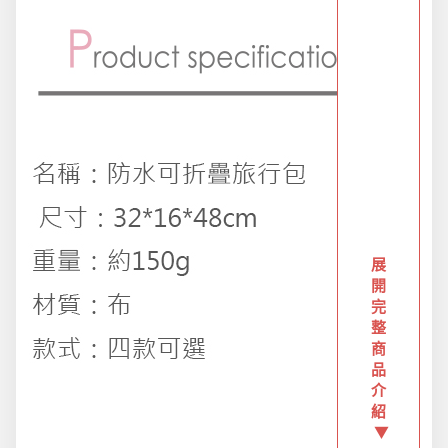
創意傢俱
團購區-買越多省越多
夏日涼涼專區
布置專區
展
年終大促專區
開
完
整
商
旅行實用好物
品
介
紹
汽機車用品
▼