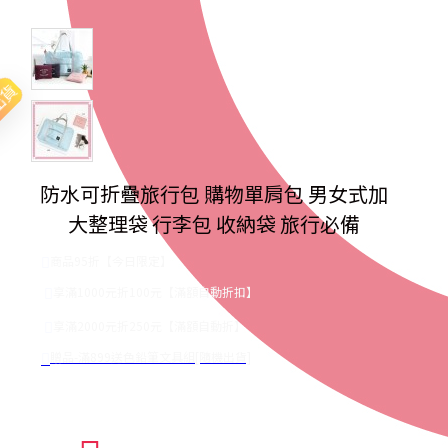
出貨
防水可折疊旅行包 購物單肩包 男女式加
大整理袋 行李包 收納袋 旅行必備
商品95折【今日限定】
享滿1000元折100元【滿額自動折扣】
享滿2000元折250元【滿額自動折】
贈品-滿899送色鉛筆文具組[隨機出貨]