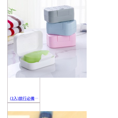
(3入)旅行必備密封香皂收納盒 方便攜帶防水海綿肥皂盒 香皂盒