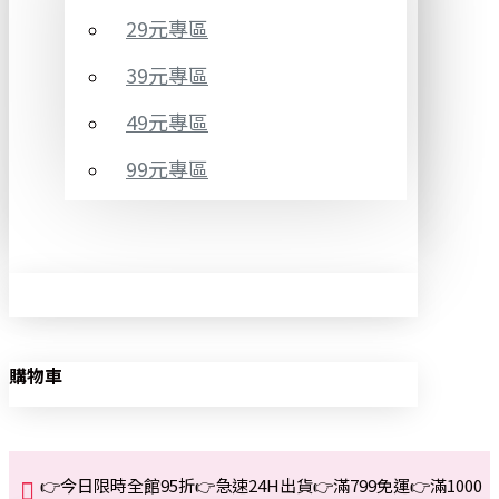
29元專區
39元專區
49元專區
99元專區
購物車
👉今日限時全館95折👉急速24H出貨👉滿799免運👉滿1000