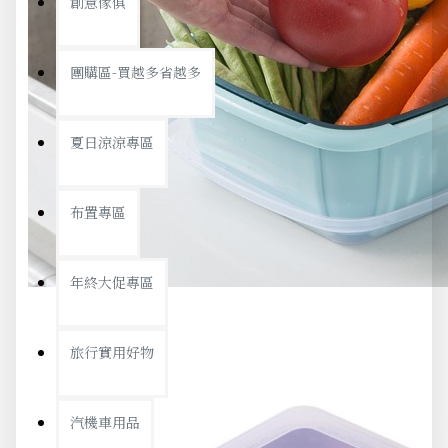
創意傢俱
團購區-買越多省越多
夏日涼涼專區
布置專區
年終大促專區
旅行實用好物
汽機車用品