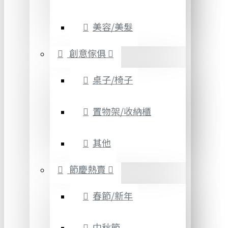
美容/美髮
創意傢俱
桌子/椅子
置物架/收納櫃
其他
節慶熱賣
春節/新年
中秋節