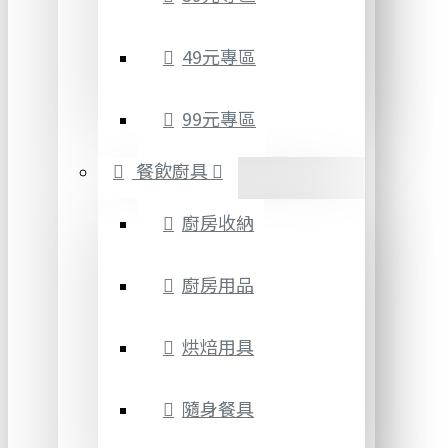
49元專區
99元專區
餐飲廚具
廚房收納
廚房用品
烘焙用具
隨身餐具