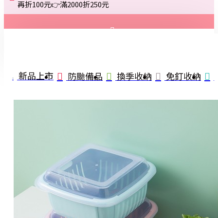
再折100元👉滿2000折250元
登入
註冊
新品上市
防颱備品
換季收納
免釘收納
詢問