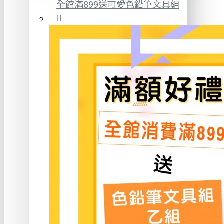
全館滿899送可愛色鉛筆文具組