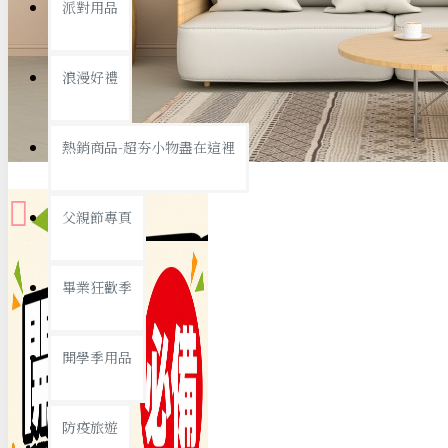
派對用品
桌子/椅子
置物架/收納櫃
浪漫好禮
其他
銅板精選
熱銷商品-超夯小物盡在這裡
父親節專頁
畢業狂歡季
9元專區
開學季用品
19元專區
29元專區
防疫旅遊
39元專區