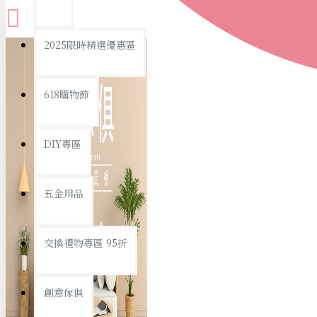
查看更多
2025限時精選優惠區
衛浴用品
618購物節
DIY專區
個人衛浴用品
五金用品
浴室用品/清潔
浴室置物/收納
交換禮物專區 95折
旅行/休閒
創意傢俱