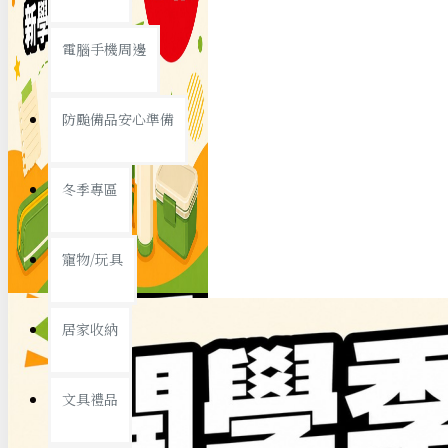
查看更多
電腦手機周邊
節慶熱賣
防颱備品安心準備
冬季專區
春節/新年
寵物/玩具
中秋節
兒童節
居家收納
情人節
查看更多
文具禮品