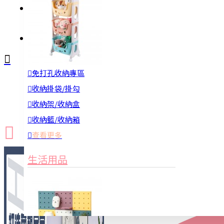
註冊
詢問
免打孔收納專區
新品上市
防颱備品
換季收納
收納掛袋/掛勾
收納架/收納盒
收納籃/收納箱
查看更多
生活用品