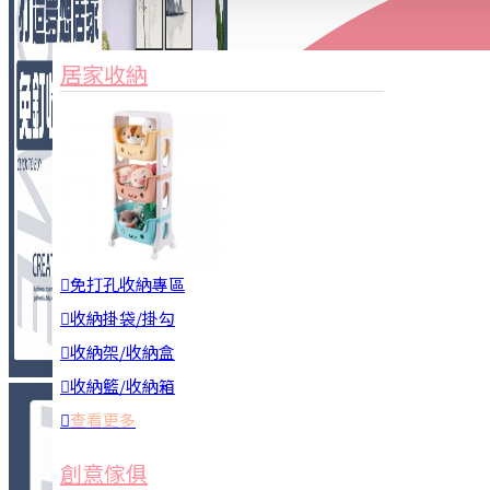
家俱&收納
3C周邊
居家收納
園藝用品
居家安全
居家清潔
查看更多
餐飲廚具
免打孔收納專區
收納掛袋/掛勾
收納架/收納盒
收納籃/收納箱
查看更多
廚房收納
創意傢俱