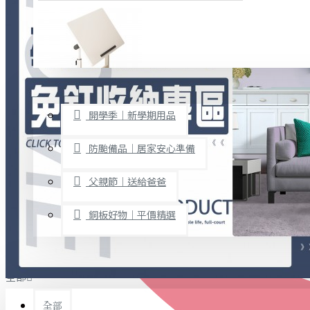
廚房用品
烘焙用具
隨身餐具
查看更多
限時促銷
文具禮品
開學季｜新學期用品
桌子/椅子
置物架/收納櫃
防颱備品｜居家安心準備
其他
父親節｜送給爸爸
免打孔收納專區
銅板好物｜平價精選
事務用品
手工DIY
全部
文具收納
書寫用品
全部