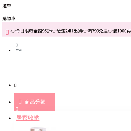
選單
購物車
👉今日限時全館95折👉急速24H出貨👉滿799免運👉滿1000再折
首頁
關於我們
購買教學與說明
商品分類
登入
居家收納