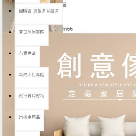
全館限時
滿799免運
團購區-買越多省越多
聯絡我們
ID : @ym66
夏日涼涼專區
旅行收納
旅行用品
優惠活動
最新活動
布置專區
汽機車用品
運動休閒
查看更多
年終大促專區
創意傢俱
旅行實用好物
汽機車用品