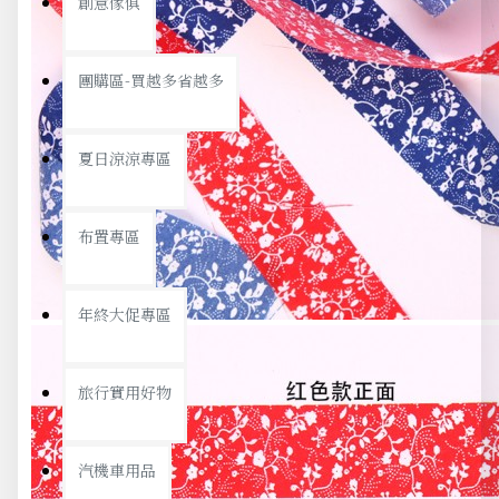
創意傢俱
團購區-買越多省越多
夏日涼涼專區
布置專區
年終大促專區
旅行實用好物
汽機車用品