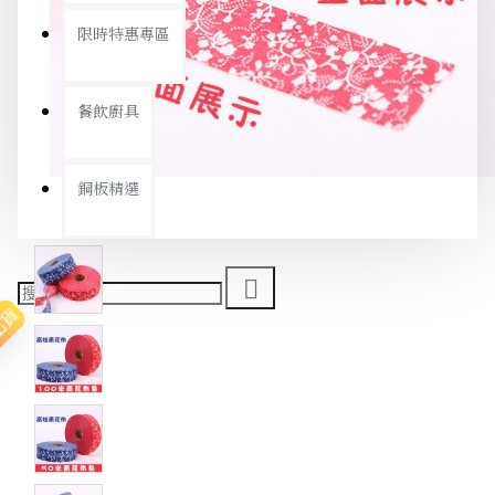
限時特惠專區
餐飲廚具
銅板精選
出貨