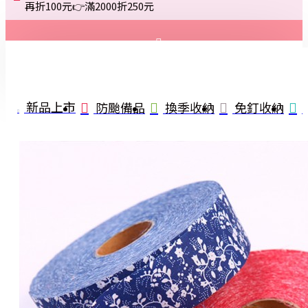
再折100元👉滿2000折250元
登入
註冊
新品上市
防颱備品
換季收納
免釘收納
詢問