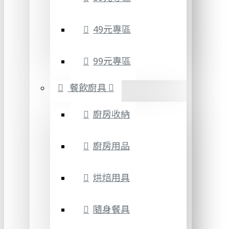
49元專區
99元專區
餐飲廚具
廚房收納
廚房用品
烘焙用具
隨身餐具