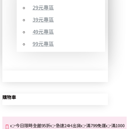
29元專區
39元專區
49元專區
99元專區
購物車
👉今日限時全館95折👉急速24H出貨👉滿799免運👉滿1000