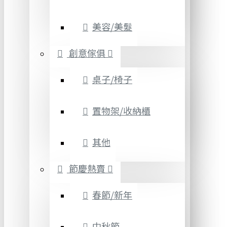
美容/美髮
創意傢俱
桌子/椅子
置物架/收納櫃
其他
節慶熱賣
春節/新年
中秋節