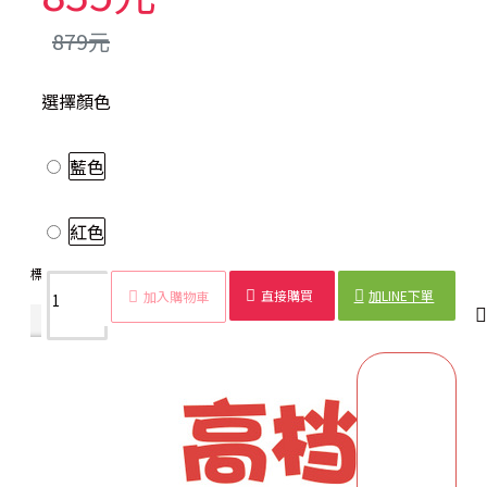
879元
選擇顏色
藍色
紅色
標籤：
青花瓷布條
中式
裝飾
緞帶
手工
DIY
青花瓷
傳統
直接購買
加LINE下單
加入購物車
商品詳情
配送時間