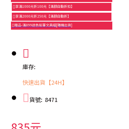
享滿1000元折100元【滿額自動折扣】
享滿2000元折250元【滿額自動折】
贈品-滿899送色鉛筆文具組[隨機出貨]
庫存:
快速出貨【24H】
貨號:
8471
835元