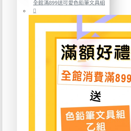
全館滿899送可愛色鉛筆文具組