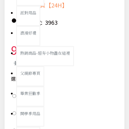
快速出貨【24H】
派對用品
貨號:
3963
浪漫好禮
98元
熱銷商品-超夯小物盡在這裡
103元
父親節專頁
選擇款示-100
畢業狂歡季
大象
錢袋
開學季用品