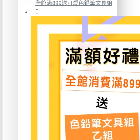
全館滿899送可愛色鉛筆文具組