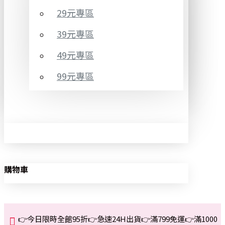
29元專區
39元專區
49元專區
99元專區
購物車
👉今日限時全館95折👉急速24H出貨👉滿799免運👉滿1000