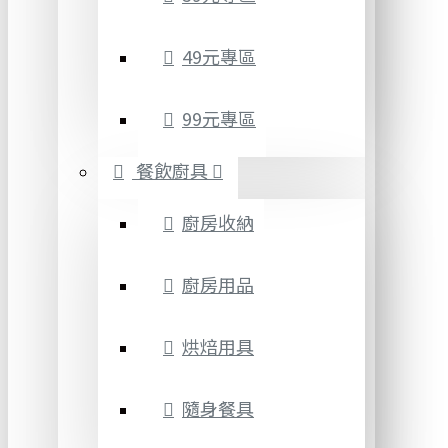
49元專區
99元專區
餐飲廚具
廚房收納
廚房用品
烘焙用具
隨身餐具