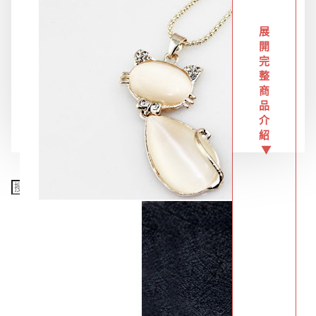
限時特惠專區
展
開
完
餐飲廚具
整
商
品
銅板精選
介
紹
▼