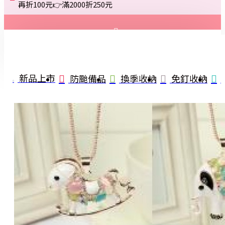
再折100元👉滿2000折250元
登入
註冊
新品上市
防颱備品
換季收納
免釘收納
詢問