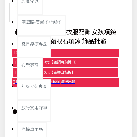
創意傢俱
團購區-買越多省越多
韓版 水鑽長款項鍊 衣服配飾 女孩項鍊
百搭個性 貓眼石項鍊 飾品批發
夏日涼涼專區
商品95折【今日限定】
享滿1000元折100元【滿額自動折扣】
布置專區
享滿2000元折250元【滿額自動折】
贈品-滿899送色鉛筆文具組[隨機出貨]
年終大促專區
旅行實用好物
庫存:
汽機車用品