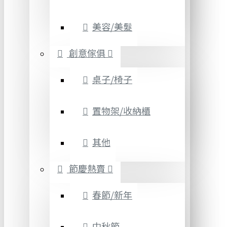
美容/美髮
創意傢俱
桌子/椅子
置物架/收納櫃
其他
節慶熱賣
春節/新年
中秋節