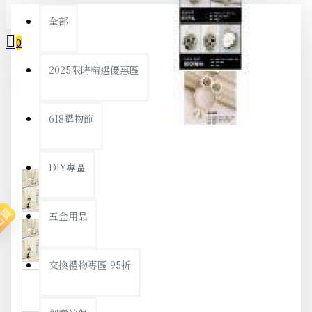
全部
0
2025限時精選優惠區
您的購物車內沒有商品！
618購物節
DIY專區
出貨
五金用品
交換禮物專區 95折