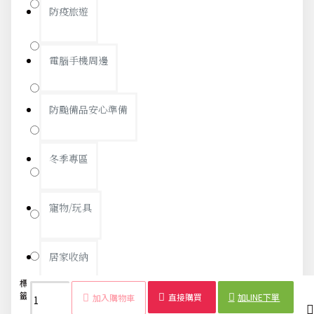
搖搖馬
防疫旅遊
馬
電腦手機周邊
金魚
防颱備品安心準備
三朵花
冬季專區
蜻蜓
寵物/玩具
小貓
貓頭鷹
居家收納
標
水鑽
長款
貓眼石
女孩
百搭
韓版
衣服
項鍊
籤：
項鍊
項鍊
項鍊
項鍊
項鍊
飾品
配飾
批發
直接購買
加LINE下單
加入購物車
文具禮品