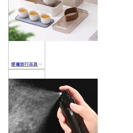
便攜旅行茶具組 茶杯 茶壺 陶瓷杯 泡茶組 茶具套裝 伴手禮 禮盒 禮品