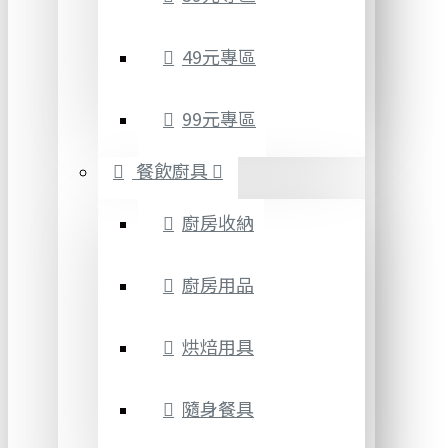
49元專區
99元專區
餐飲廚具
廚房收納
廚房用品
烘焙用具
隨身餐具