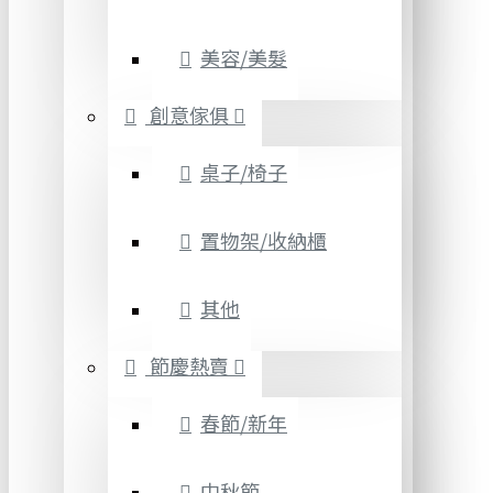
美容/美髮
創意傢俱
桌子/椅子
置物架/收納櫃
其他
節慶熱賣
春節/新年
中秋節