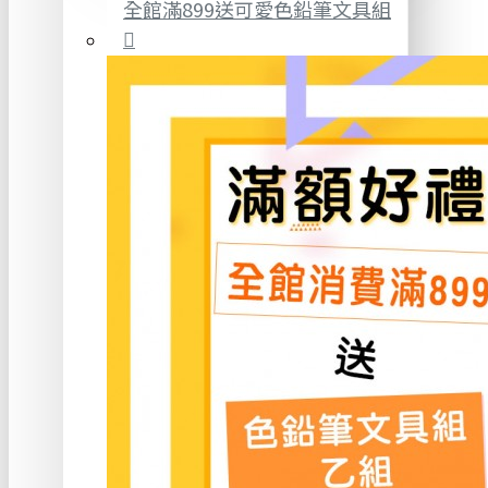
全館滿899送可愛色鉛筆文具組