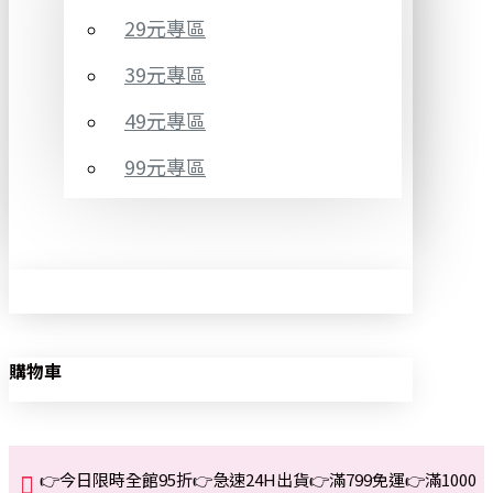
29元專區
39元專區
49元專區
99元專區
購物車
👉今日限時全館95折👉急速24H出貨👉滿799免運👉滿1000