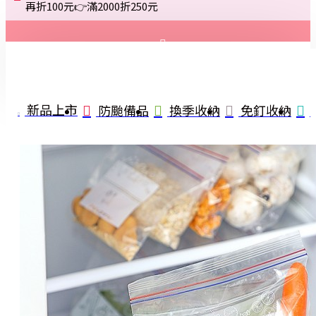
再折100元👉滿2000折250元
登入
註冊
新品上市
防颱備品
換季收納
免釘收納
詢問