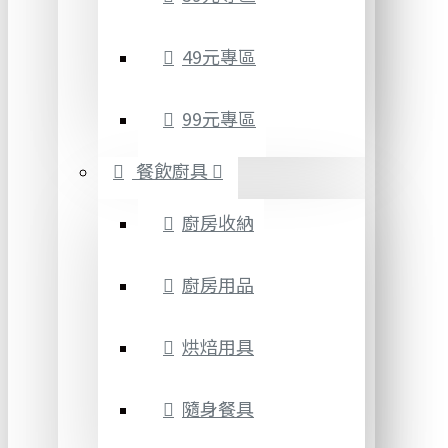
49元專區
99元專區
餐飲廚具
廚房收納
廚房用品
烘焙用具
隨身餐具