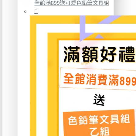
全館滿899送可愛色鉛筆文具組