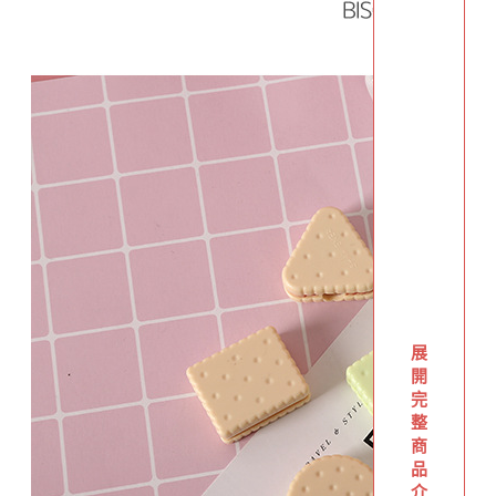
展
開
完
整
商
品
介