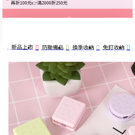
再折100元👉滿2000折250元
登入
註冊
新品上市
防颱備品
換季收納
免釘收納
詢問