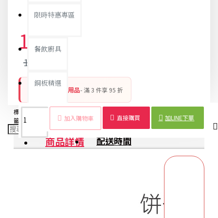
限時特惠專區
13元
餐飲廚具
14元
銅板精選
開學季 新學期用品
- 滿 3 件享 95 折
標
餅
造
削筆
可
捲筆
攜
削鉛筆
學
文
用
直接購買
加LINE下單
加入購物車
籤：
乾
型
器
愛
刀
帶
器
生
具
品
商品詳情
配送時間