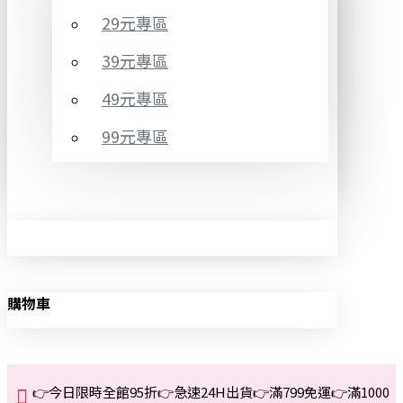
29元專區
39元專區
49元專區
99元專區
購物車
👉今日限時全館95折👉急速24H出貨👉滿799免運👉滿1000