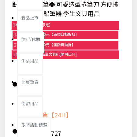
餅乾造型削筆器 可愛造型捲筆刀 方便攜
帶削鉛筆器 學生文具用品
新品上市
商品95折【今日限定】
享滿1000元折100元【滿額自動折扣】
旅行/休閒
享滿2000元折250元【滿額自動折】
贈品-滿899送色鉛筆文具組[隨機出貨]
生活用品
節慶熱賣
庫存:
衛浴用品
快速出貨【24H】
限時活動精選
貨號:
8727