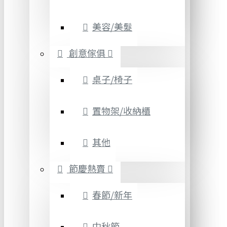
美容/美髮
創意傢俱
桌子/椅子
置物架/收納櫃
其他
節慶熱賣
春節/新年
中秋節