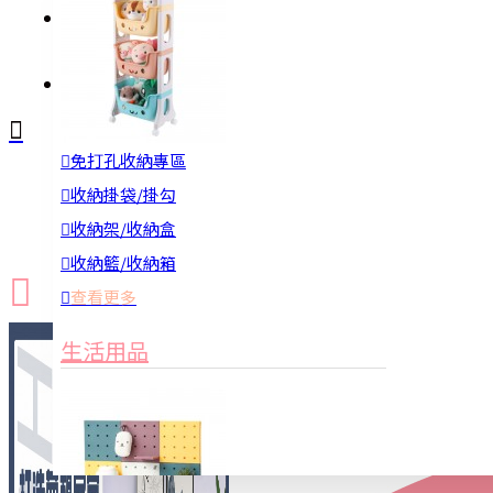
註冊
詢問
免打孔收納專區
新品上市
防颱備品
換季收納
收納掛袋/掛勾
收納架/收納盒
收納籃/收納箱
查看更多
生活用品