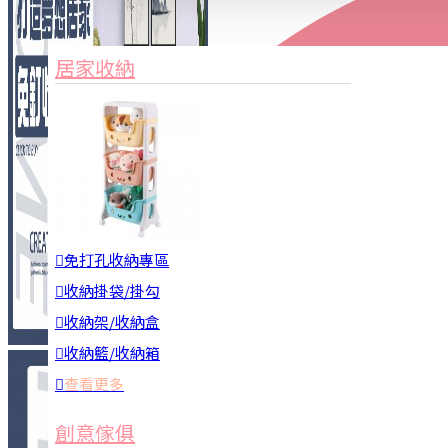
家俱&收納
3C周邊
居家收納
園藝用品
居家安全
居家清潔
查看更多
餐飲廚具
免打孔收納專區
收納掛袋/掛勾
收納架/收納盒
收納籃/收納箱
查看更多
廚房收納
創意傢俱