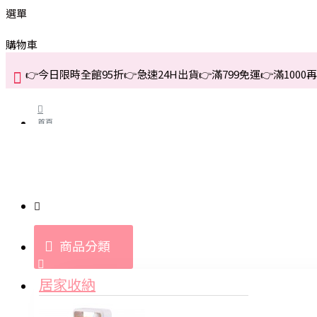
選單
購物車
👉今日限時全館95折👉急速24H出貨👉滿799免運👉滿1000再折
首頁
關於我們
購買教學與說明
商品分類
登入
居家收納