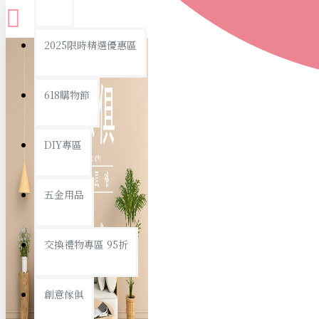
查看更多
2025限時精選優惠區
衛浴用品
618購物節
DIY專區
個人衛浴用品
五金用品
浴室用品/清潔
浴室置物/收納
交換禮物專區 95折
旅行/休閒
創意傢俱