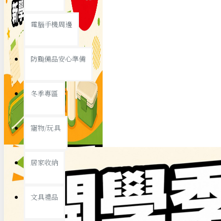
查看更多
電腦手機周邊
節慶熱賣
防颱備品安心準備
冬季專區
春節/新年
寵物/玩具
中秋節
兒童節
居家收納
情人節
查看更多
文具禮品