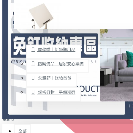
廚房用品
烘焙用具
隨身餐具
查看更多
限時促銷
文具禮品
開學季｜新學期用品
桌子/椅子
置物架/收納櫃
防颱備品｜居家安心準備
其他
父親節｜送給爸爸
免打孔收納專區
銅板好物｜平價精選
事務用品
手工DIY
全部
文具收納
書寫用品
全部