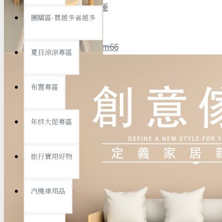
全館限時
滿799免運
團購區-買越多省越多
聯絡我們
ID : @ym66
夏日涼涼專區
旅行收納
旅行用品
優惠活動
最新活動
布置專區
汽機車用品
運動休閒
查看更多
年終大促專區
創意傢俱
旅行實用好物
汽機車用品