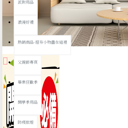
派對用品
桌子/椅子
置物架/收納櫃
浪漫好禮
其他
銅板精選
熱銷商品-超夯小物盡在這裡
父親節專頁
畢業狂歡季
9元專區
開學季用品
19元專區
29元專區
防疫旅遊
39元專區