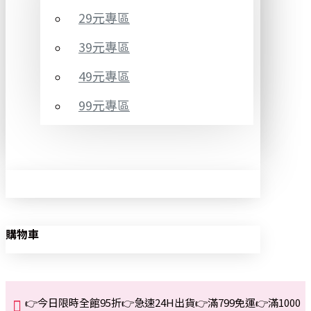
29元專區
39元專區
49元專區
99元專區
購物車
👉今日限時全館95折👉急速24H出貨👉滿799免運👉滿1000