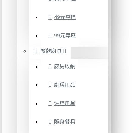
49元專區
99元專區
餐飲廚具
廚房收納
廚房用品
烘焙用具
隨身餐具