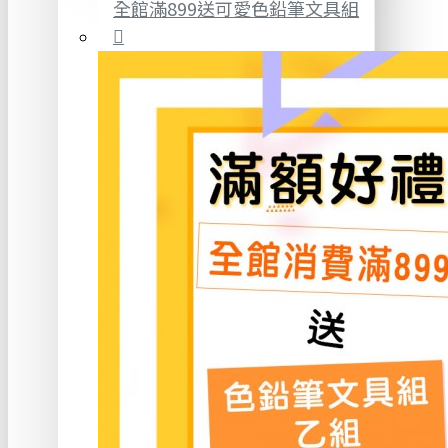
全館滿899送可愛色鉛筆文具組