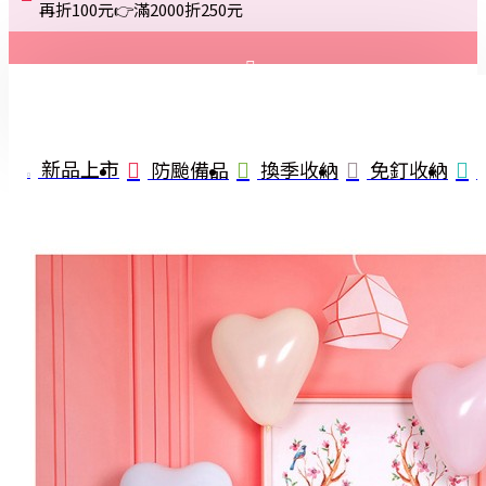
再折100元👉滿2000折250元
登入
註冊
新品上市
防颱備品
換季收納
免釘收納
詢問