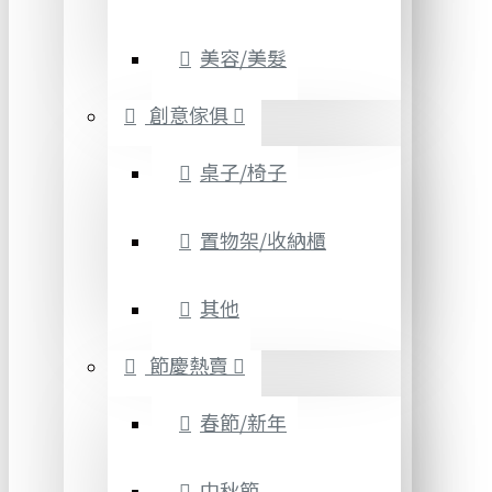
美容/美髮
創意傢俱
桌子/椅子
置物架/收納櫃
其他
節慶熱賣
春節/新年
中秋節