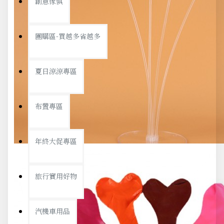
創意傢俱
團購區-買越多省越多
夏日涼涼專區
布置專區
年終大促專區
旅行實用好物
汽機車用品