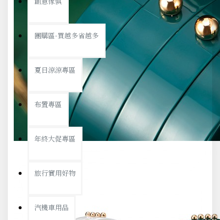
創意傢俱
團購區-買越多省越多
夏日涼涼專區
布置專區
年終大促專區
旅行實用好物
汽機車用品