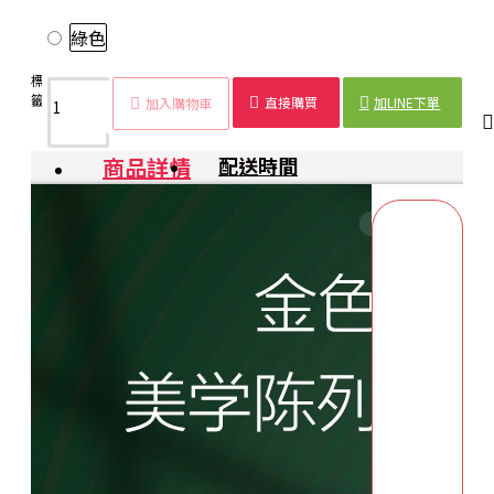
綠色
標
屏風
摺疊
耳環
項鍊
首飾
飾品
首飾
高級
籤：
首飾
首飾
收納
收納
展示
收納
整理
首飾
直接購買
加LINE下單
加入購物車
盒
盒
架
架
架
盒
商品詳情
配送時間