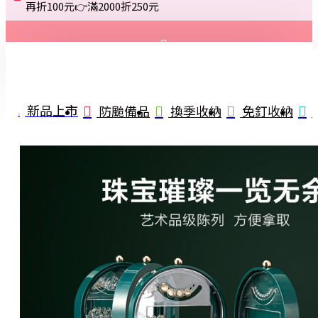
再折100元👉滿2000折250元
登入
註冊
新品上市
防颱備品
換季收納
免釘收納
詢問