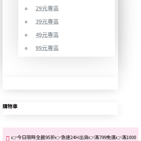
29元專區
39元專區
49元專區
99元專區
購物車
👉今日限時全館95折👉急速24H出貨👉滿799免運👉滿1000