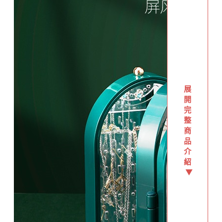
展
開
完
整
商
品
介
紹
▼