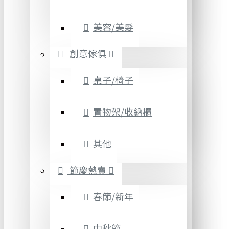
美容/美髮
創意傢俱
桌子/椅子
置物架/收納櫃
其他
節慶熱賣
春節/新年
中秋節