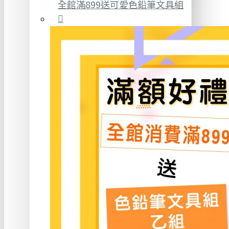
全館滿899送可愛色鉛筆文具組