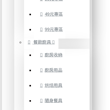
49元專區
99元專區
餐飲廚具
廚房收納
廚房用品
烘焙用具
隨身餐具