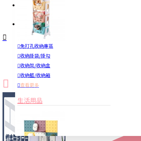
註冊
詢問
免打孔收納專區
新品上市
防颱備品
換季收納
收納掛袋/掛勾
收納架/收納盒
收納籃/收納箱
查看更多
生活用品