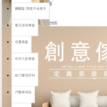
全館限時
滿799免運
團購區-買越多省越多
聯絡我們
ID : @ym66
夏日涼涼專區
旅行收納
旅行用品
優惠活動
最新活動
布置專區
汽機車用品
運動休閒
查看更多
年終大促專區
創意傢俱
旅行實用好物
汽機車用品