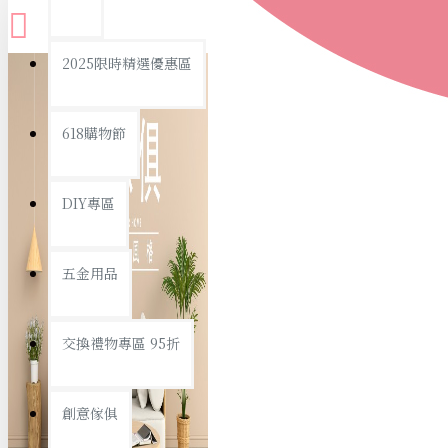
查看更多
2025限時精選優惠區
衛浴用品
618購物節
DIY專區
個人衛浴用品
五金用品
浴室用品/清潔
浴室置物/收納
交換禮物專區 95折
旅行/休閒
創意傢俱