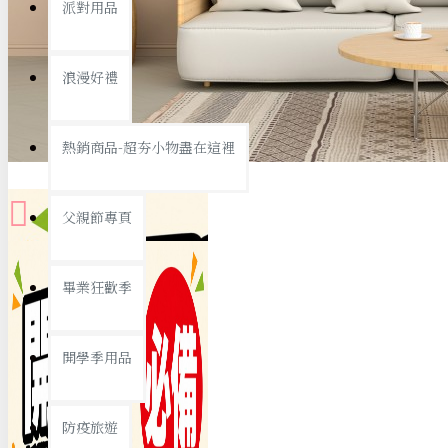
派對用品
桌子/椅子
置物架/收納櫃
浪漫好禮
其他
銅板精選
熱銷商品-超夯小物盡在這裡
父親節專頁
畢業狂歡季
9元專區
開學季用品
19元專區
29元專區
防疫旅遊
39元專區