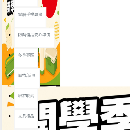
查看更多
電腦手機周邊
節慶熱賣
防颱備品安心準備
冬季專區
春節/新年
寵物/玩具
中秋節
兒童節
居家收納
情人節
查看更多
文具禮品