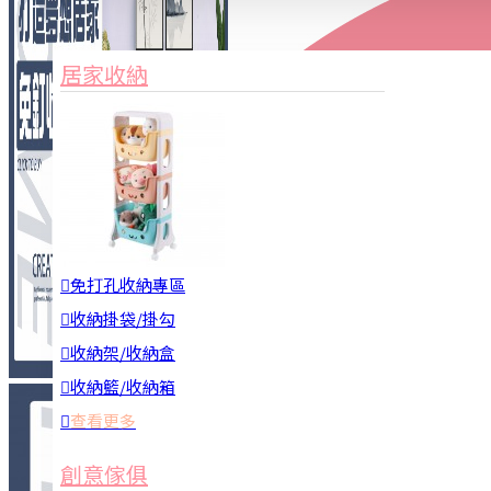
家俱&收納
3C周邊
居家收納
園藝用品
居家安全
居家清潔
查看更多
餐飲廚具
免打孔收納專區
收納掛袋/掛勾
收納架/收納盒
收納籃/收納箱
查看更多
廚房收納
創意傢俱