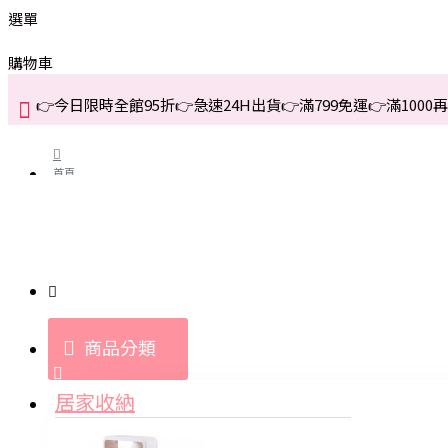
選單
購物車
👉今日限時全館95折👉急速24H出貨👉滿799免運👉滿1000再折
首頁
關於我們
購買教學與說明
商品分類
登入
居家收納