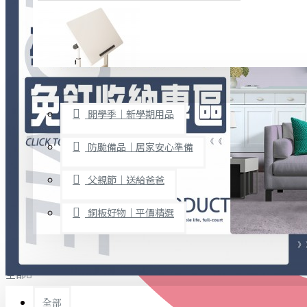
廚房用品
烘焙用具
隨身餐具
查看更多
限時促銷
文具禮品
開學季｜新學期用品
桌子/椅子
置物架/收納櫃
防颱備品｜居家安心準備
其他
父親節｜送給爸爸
免打孔收納專區
銅板好物｜平價精選
事務用品
手工DIY
全部
文具收納
書寫用品
全部