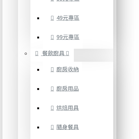
49元專區
99元專區
餐飲廚具
廚房收納
廚房用品
烘焙用具
隨身餐具