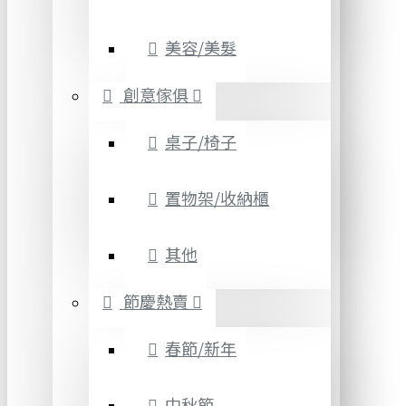
美容/美髮
創意傢俱
桌子/椅子
置物架/收納櫃
其他
節慶熱賣
春節/新年
中秋節