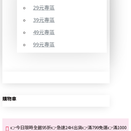
29元專區
39元專區
49元專區
99元專區
購物車
👉今日限時全館95折👉急速24H出貨👉滿799免運👉滿1000