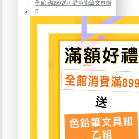
全館滿899送可愛色鉛筆文具組