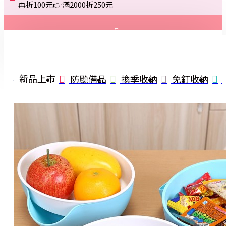
再折100元👉滿2000折250元
登入
註冊
新品上市
防颱備品
換季收納
免釘收納
詢問