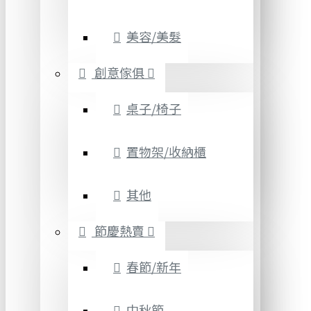
美容/美髮
創意傢俱
桌子/椅子
置物架/收納櫃
其他
節慶熱賣
春節/新年
中秋節