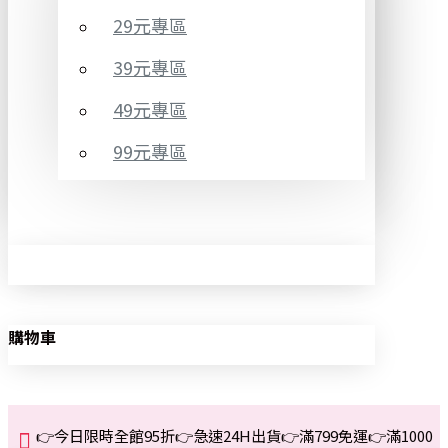
29元專區
39元專區
49元專區
99元專區
購物車
👉今日限時全館95折👉急速24H出貨👉滿799免運👉滿1000