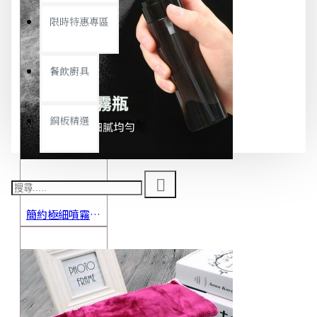
限時特惠專區
餐飲廚具
銅板精選
簡約極細噴霧瓶 旅行分裝瓶 保養品分裝 酒精噴霧瓶 小噴壺 香水瓶 隨身瓶