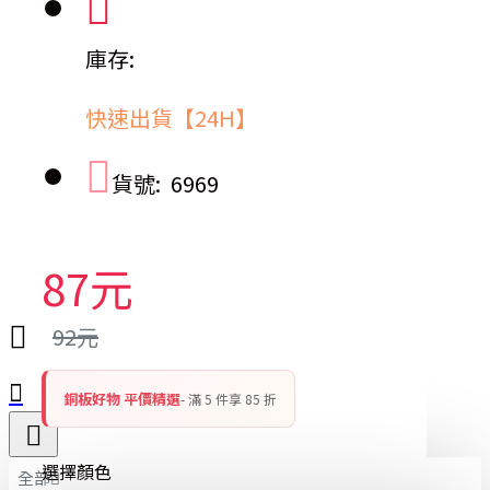
庫存:
快速出貨【24H】
貨號:
6969
87元
92元
銅板好物 平價精選
- 滿 5 件享 85 折
選擇顏色
全部