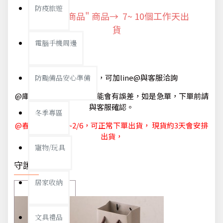
防疫旅遊
"預購商品" 商品→ 7~ 10個工作天出
貨
電腦手機周邊
@如有急單需求，可加line@與客服洽詢
防颱備品安心準備
@庫存狀態隨時更新，可能會有誤差，如是急單，下單前請
與客服確認。
冬季專區
@春節休節 1/29~2/6，可正常下單出貨， 現貨約3天會安排
出貨，
寵物/玩具
守護你我
居家收納
文具禮品