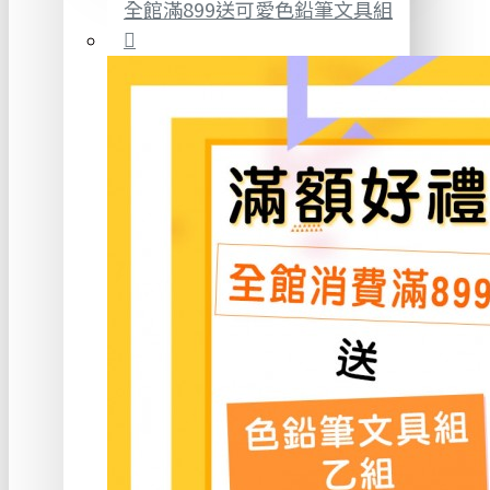
全館滿899送可愛色鉛筆文具組