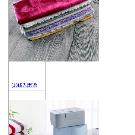
(10條入)超柔軟抹布 不沾油洗碗巾 多用途擦拭布