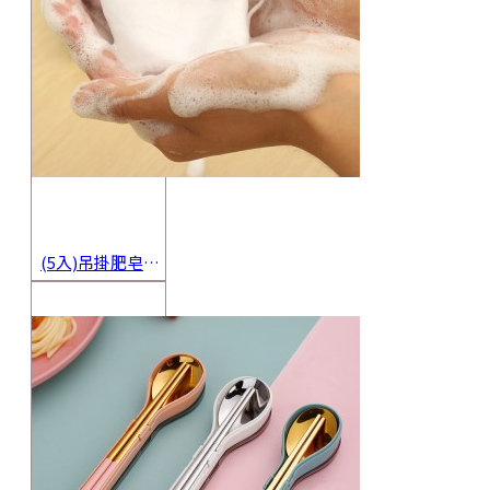
(5入)吊掛肥皂起泡網 香皂起泡袋