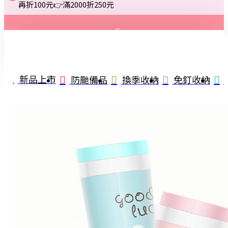
再折100元👉滿2000折250元
登入
註冊
新品上市
防颱備品
換季收納
免釘收納
詢問