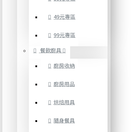
49元專區
99元專區
餐飲廚具
廚房收納
廚房用品
烘焙用具
隨身餐具