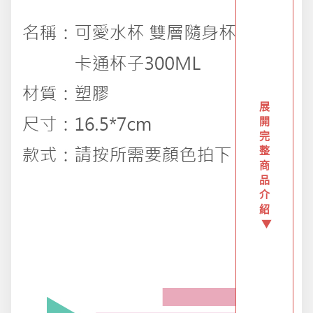
創意傢俱
團購區-買越多省越多
夏日涼涼專區
展
開
完
布置專區
整
商
品
介
年終大促專區
紹
▼
旅行實用好物
汽機車用品