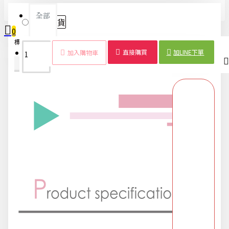
全部
隨機出貨
0
標籤：
水杯
兒童
隨身杯
雙層
可愛
學生
水壺
300ML
2025限時精選優惠區
您的購物車內沒有商品！
直接購買
加LINE下單
加入購物車
商品詳情
配送時間
618購物節
DIY專區
五金用品
交換禮物專區 95折