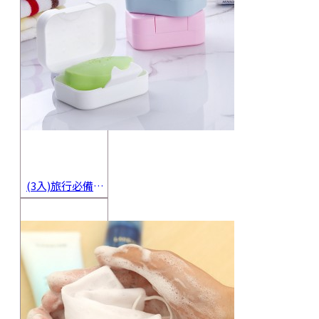
(3入)旅行必備密封香皂收納盒 方便攜帶防水海綿肥皂盒 香皂盒