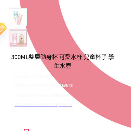
出貨
300ML雙層隨身杯 可愛水杯 兒童杯子 學
生水壺
商品95折【今日限定】
享滿1000元折100元【滿額自動折扣】
享滿2000元折250元【滿額自動折】
贈品-滿899送色鉛筆文具組[隨機出貨]