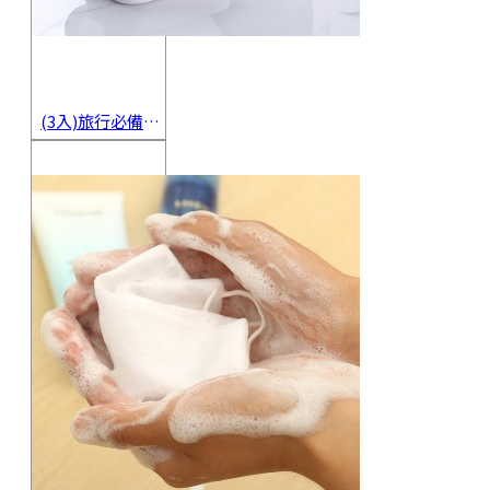
(3入)旅行必備密封香皂收納盒 方便攜帶防水海綿肥皂盒 香皂盒