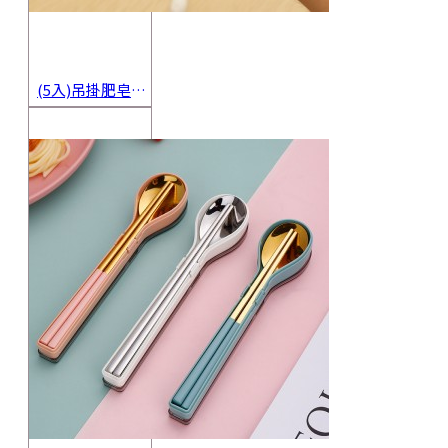
(5入)吊掛肥皂起泡網 香皂起泡袋