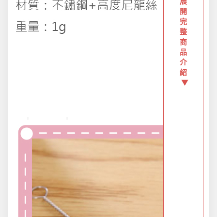
創意傢俱
展
開
完
整
團購區-買越多省越多
商
品
介
夏日涼涼專區
紹
▼
布置專區
年終大促專區
旅行實用好物
汽機車用品