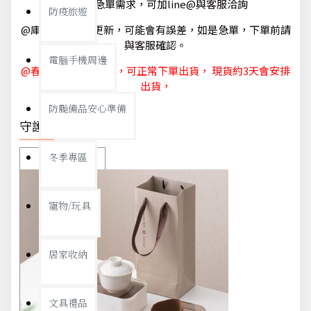
@如有急單需求，可加line@與客服洽詢
防疫旅遊
@庫存狀態隨時更新，可能會有誤差，如是急單，下單前請
與客服確認。
電腦手機周邊
@春節休節 1/29~2/6，可正常下單出貨， 現貨約3天會安排
出貨，
防颱備品安心準備
守護你我
冬季專區
寵物/玩具
居家收納
文具禮品