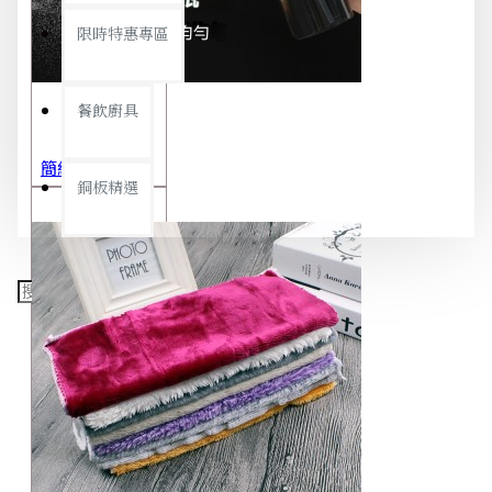
限時特惠專區
餐飲廚具
簡約極細噴霧瓶 旅行分裝瓶 保養品分裝 酒精噴霧瓶 小噴壺 香水瓶 隨身瓶
銅板精選