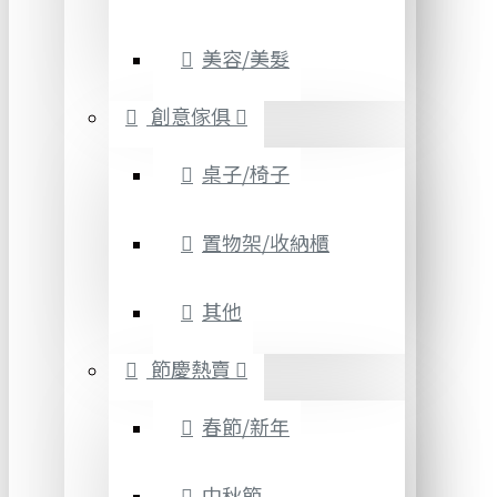
美容/美髮
創意傢俱
桌子/椅子
置物架/收納櫃
其他
節慶熱賣
春節/新年
中秋節