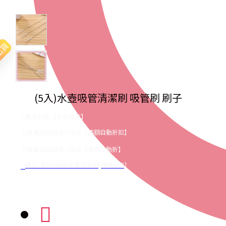
出貨
(5入)水壺吸管清潔刷 吸管刷 刷子
商品95折【今日限定】
享滿1000元折100元【滿額自動折扣】
享滿2000元折250元【滿額自動折】
贈品-滿899送色鉛筆文具組[隨機出貨]