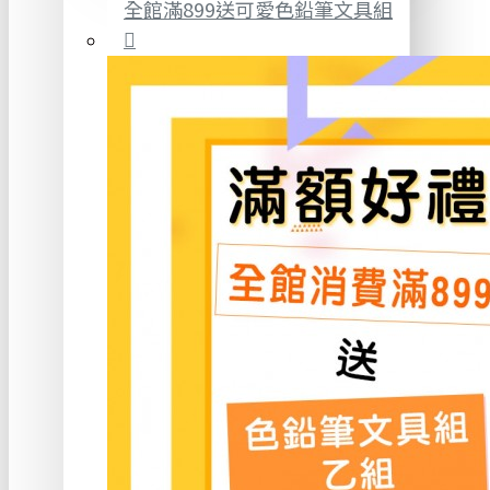
全館滿899送可愛色鉛筆文具組