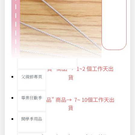
派對用品
浪漫好禮
熱銷商品-超夯小物盡在這裡
"快速出貨" 商品 → 1~2
個工作天出
父親節專頁
貨
畢業狂歡季
"預購商品" 商品→ 7~ 10個工作天出
貨
開學季用品