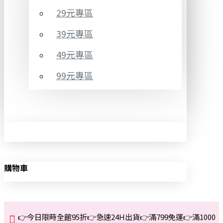
29元專區
39元專區
49元專區
99元專區
購物車
👉今日限時全館95折👉急速24H出貨👉滿799免運👉滿1000