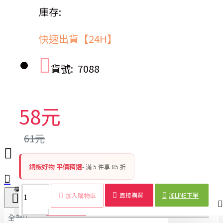
庫存:
快速出貨【24H】
貨號:
7088
58元
61元
銅板好物 平價精選
- 滿 5 件享 85 折
標籤：
吸管刷
清潔刷
水壺刷
5入
刷子
細管
清洗
工具
直接購買
加LINE下單
加入購物車
商品詳情
配送時間
全部