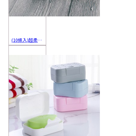
(10條入)超柔軟抹布 不沾油洗碗巾 多用途擦拭布