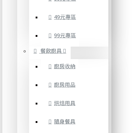
49元專區
99元專區
餐飲廚具
廚房收納
廚房用品
烘焙用具
隨身餐具