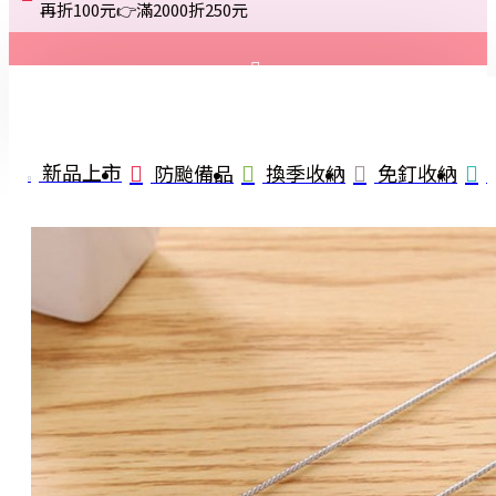
再折100元👉滿2000折250元
登入
註冊
新品上市
防颱備品
換季收納
免釘收納
詢問