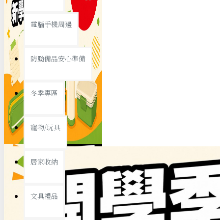
查看更多
電腦手機周邊
節慶熱賣
防颱備品安心準備
冬季專區
春節/新年
寵物/玩具
中秋節
兒童節
居家收納
情人節
查看更多
文具禮品