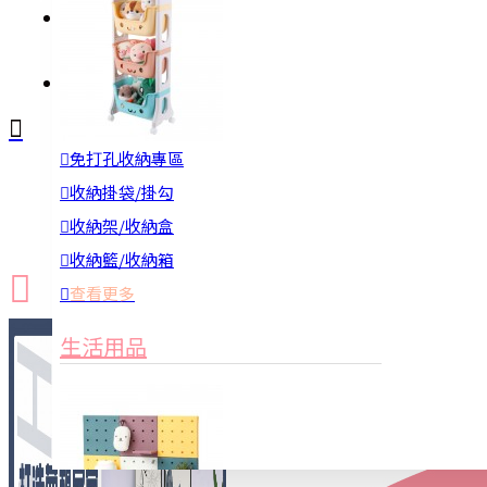
註冊
詢問
免打孔收納專區
新品上市
防颱備品
換季收納
收納掛袋/掛勾
收納架/收納盒
收納籃/收納箱
查看更多
生活用品