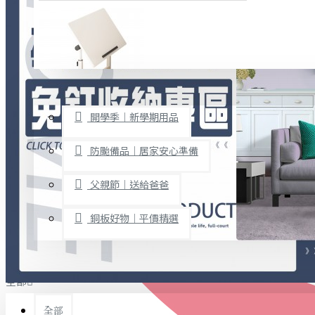
廚房用品
烘焙用具
隨身餐具
查看更多
限時促銷
文具禮品
開學季｜新學期用品
桌子/椅子
置物架/收納櫃
防颱備品｜居家安心準備
其他
父親節｜送給爸爸
免打孔收納專區
銅板好物｜平價精選
事務用品
手工DIY
全部
文具收納
書寫用品
全部