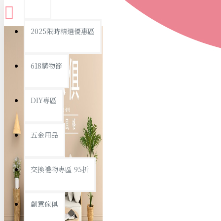
查看更多
2025限時精選優惠區
衛浴用品
618購物節
DIY專區
個人衛浴用品
五金用品
浴室用品/清潔
浴室置物/收納
交換禮物專區 95折
旅行/休閒
創意傢俱