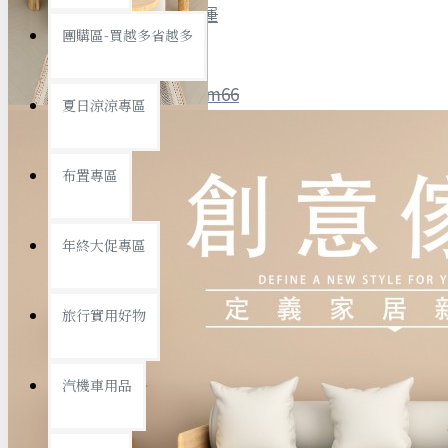
全館限時
滿799免運
團購區-買越多省越多
聯絡我們
ID : @ym66
夏日涼涼專區
旅行收納
旅行用品
優惠活動
最新活動
布置專區
汽機車用品
運動休閒
查看更多
年終大促專區
創意傢俱
旅行實用好物
汽機車用品