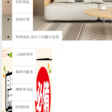
派對用品
桌子/椅子
置物架/收納櫃
浪漫好禮
其他
銅板精選
熱銷商品-超夯小物盡在這裡
父親節專頁
畢業狂歡季
9元專區
開學季用品
19元專區
29元專區
防疫旅遊
39元專區