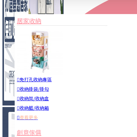
家俱&收納
3C周邊
居家收納
園藝用品
居家安全
居家清潔
查看更多
餐飲廚具
免打孔收納專區
收納掛袋/掛勾
收納架/收納盒
收納籃/收納箱
查看更多
廚房收納
創意傢俱