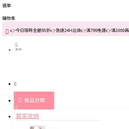
選單
購物車
👉今日限時全館95折👉急速24H出貨👉滿799免運👉滿1000再折
首頁
關於我們
購買教學與說明
商品分類
登入
居家收納