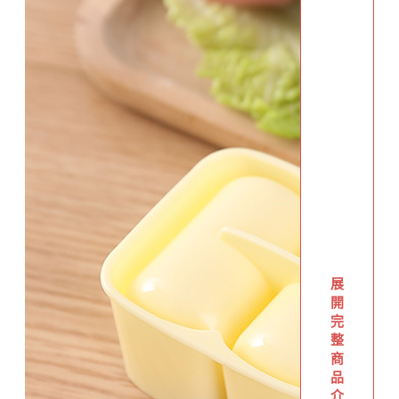
展
開
完
整
商
品
介