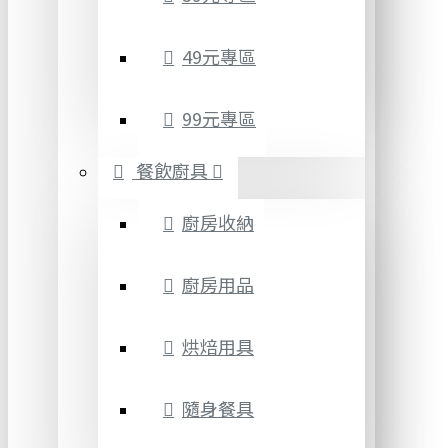
49元專區
99元專區
餐飲廚具
廚房收納
廚房用品
烘焙用具
隨身餐具