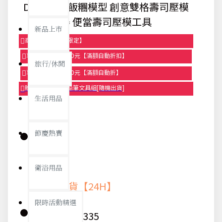
DIY圓柱形飯糰模型 創意雙格壽司壓模
器 便當壽司壓模工具
新品上市
商品95折【今日限定】
享滿1000元折100元【滿額自動折扣】
旅行/休閒
享滿2000元折250元【滿額自動折】
贈品-滿899送色鉛筆文具組[隨機出貨]
生活用品
節慶熱賣
庫存:
衛浴用品
快速出貨【24H】
限時活動精選
貨號:
9335