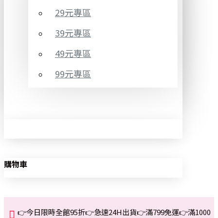
29元專區
39元專區
49元專區
99元專區
購物車
👉今日限時全館95折👉急速24H出貨👉滿799免運👉滿1000