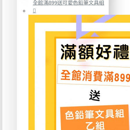
全館滿899送可愛色鉛筆文具組