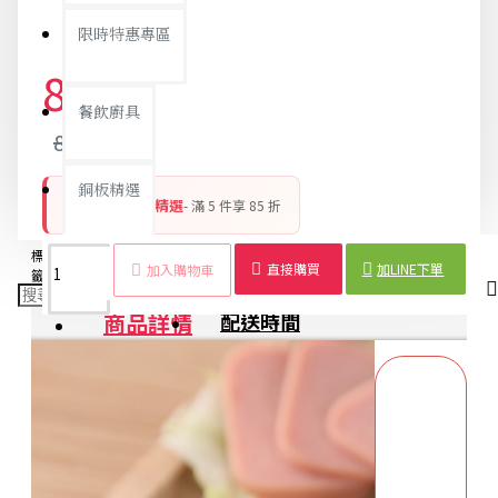
限時特惠專區
85元
餐飲廚具
89元
銅板精選
銅板好物 平價精選
- 滿 5 件享 85 折
標
DIY飯
圓柱飯
壽司壓
雙格
便當
壽司
飯糰
DIY
直接購買
加LINE下單
加入購物車
籤：
糰模
糰模
模器
模型
模具
工具
壓模
模具
商品詳情
配送時間