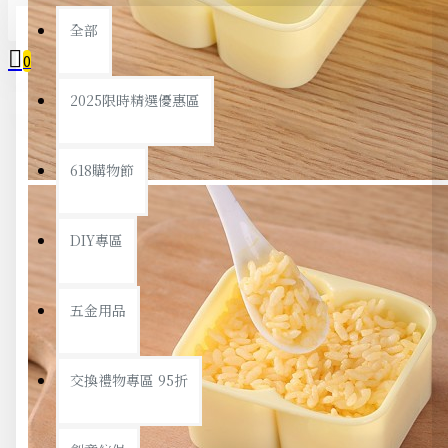
全部
0
2025限時精選優惠區
您的購物車內沒有商品！
618購物節
DIY專區
五金用品
交換禮物專區 95折