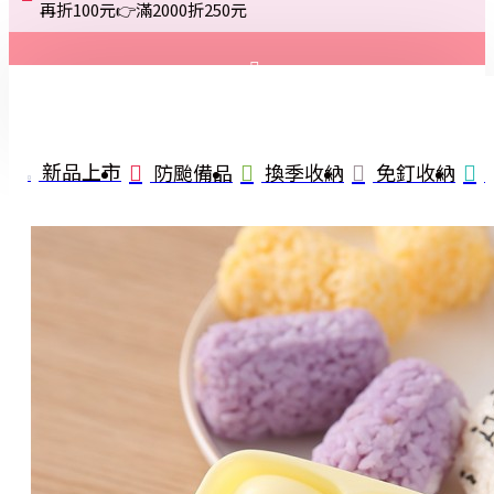
再折100元👉滿2000折250元
登入
註冊
新品上市
防颱備品
換季收納
免釘收納
詢問