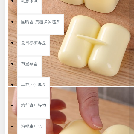
創意傢俱
團購區-買越多省越多
夏日涼涼專區
布置專區
年終大促專區
旅行實用好物
汽機車用品