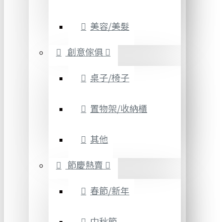
美容/美髮
創意傢俱
桌子/椅子
置物架/收納櫃
其他
節慶熱賣
春節/新年
中秋節