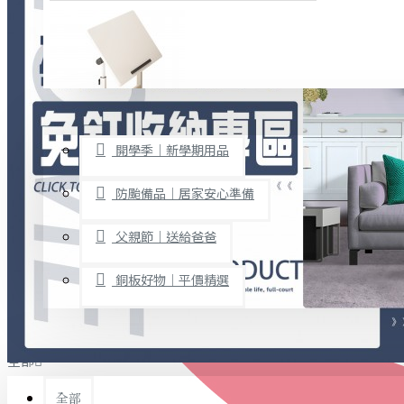
廚房用品
烘焙用具
隨身餐具
查看更多
限時促銷
文具禮品
開學季｜新學期用品
桌子/椅子
置物架/收納櫃
防颱備品｜居家安心準備
其他
父親節｜送給爸爸
免打孔收納專區
銅板好物｜平價精選
事務用品
手工DIY
全部
文具收納
書寫用品
全部