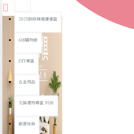
查看更多
2025限時精選優惠區
衛浴用品
618購物節
DIY專區
個人衛浴用品
五金用品
浴室用品/清潔
浴室置物/收納
交換禮物專區 95折
旅行/休閒
創意傢俱