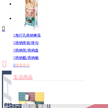
註冊
詢問
免打孔收納專區
新品上市
防颱備品
換季收納
收納掛袋/掛勾
收納架/收納盒
收納籃/收納箱
查看更多
生活用品