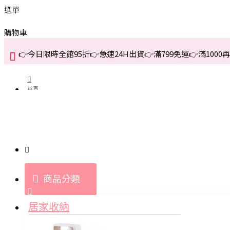
選單
購物車
👉今日限時全館95折👉急速24H出貨👉滿799免運👉滿1000再折
首頁
關於我們
購買教學與說明
商品分類
登入
居家收納