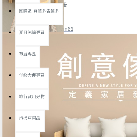
全館限時
滿799免運
團購區-買越多省越多
聯絡我們
ID : @ym66
夏日涼涼專區
旅行收納
旅行用品
優惠活動
最新活動
布置專區
汽機車用品
運動休閒
查看更多
年終大促專區
創意傢俱
旅行實用好物
汽機車用品