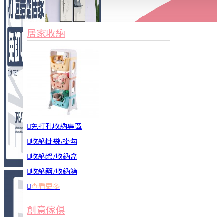
家俱&收納
3C周邊
居家收納
園藝用品
居家安全
居家清潔
查看更多
餐飲廚具
免打孔收納專區
收納掛袋/掛勾
收納架/收納盒
收納籃/收納箱
查看更多
廚房收納
創意傢俱