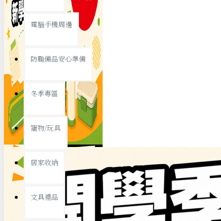
查看更多
電腦手機周邊
節慶熱賣
防颱備品安心準備
冬季專區
春節/新年
寵物/玩具
中秋節
兒童節
居家收納
情人節
查看更多
文具禮品