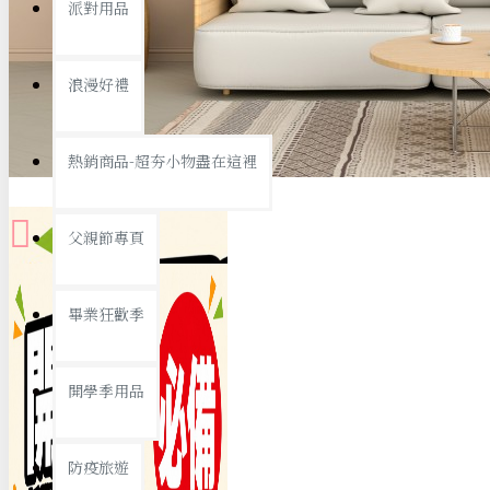
派對用品
桌子/椅子
置物架/收納櫃
浪漫好禮
其他
銅板精選
熱銷商品-超夯小物盡在這裡
父親節專頁
畢業狂歡季
9元專區
開學季用品
19元專區
29元專區
防疫旅遊
39元專區