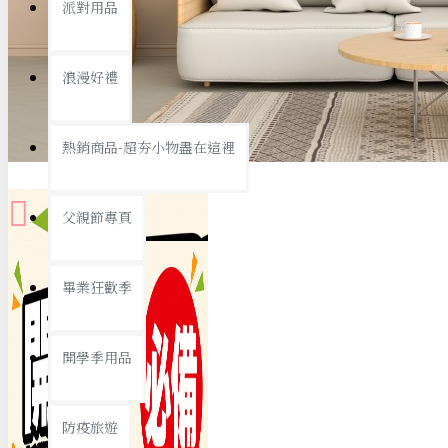
派對用品
桌子/椅子
置物架/收納櫃
浪漫好禮
其他
銅板精選
熱銷商品-超夯小物盡在這裡
父親節專頁
畢業狂歡季
9元專區
開學季用品
19元專區
29元專區
防疫旅遊
39元專區