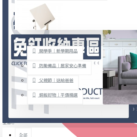
廚房用品
烘焙用具
隨身餐具
查看更多
限時促銷
文具禮品
開學季｜新學期用品
桌子/椅子
置物架/收納櫃
防颱備品｜居家安心準備
其他
父親節｜送給爸爸
免打孔收納專區
銅板好物｜平價精選
事務用品
手工DIY
全部
文具收納
書寫用品
全部