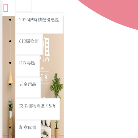
查看更多
2025限時精選優惠區
衛浴用品
618購物節
DIY專區
個人衛浴用品
五金用品
浴室用品/清潔
浴室置物/收納
交換禮物專區 95折
旅行/休閒
創意傢俱