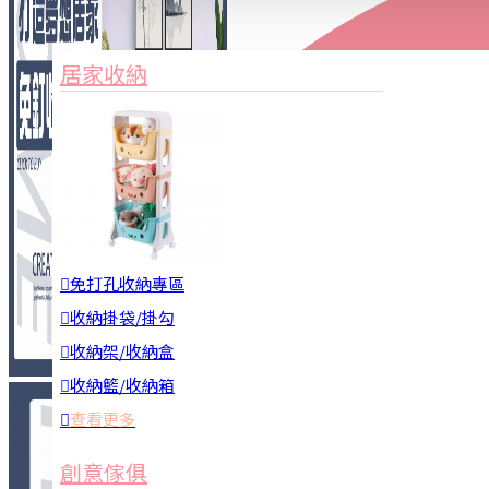
家俱&收納
3C周邊
居家收納
園藝用品
居家安全
居家清潔
查看更多
餐飲廚具
免打孔收納專區
收納掛袋/掛勾
收納架/收納盒
收納籃/收納箱
查看更多
廚房收納
創意傢俱