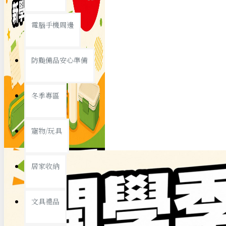
查看更多
電腦手機周邊
節慶熱賣
防颱備品安心準備
冬季專區
春節/新年
寵物/玩具
中秋節
兒童節
居家收納
情人節
查看更多
文具禮品