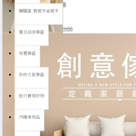
全館限時
滿799免運
團購區-買越多省越多
聯絡我們
ID : @ym66
夏日涼涼專區
旅行收納
旅行用品
優惠活動
最新活動
布置專區
汽機車用品
運動休閒
查看更多
年終大促專區
創意傢俱
旅行實用好物
汽機車用品