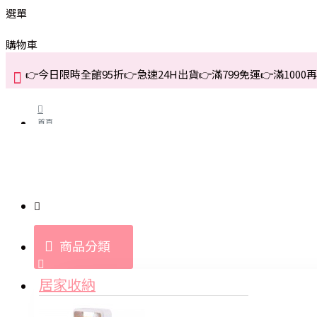
選單
購物車
👉今日限時全館95折👉急速24H出貨👉滿799免運👉滿1000再折
首頁
關於我們
購買教學與說明
商品分類
登入
居家收納