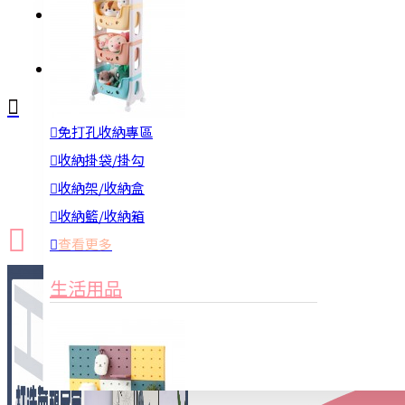
註冊
詢問
免打孔收納專區
新品上市
防颱備品
換季收納
收納掛袋/掛勾
收納架/收納盒
收納籃/收納箱
查看更多
生活用品