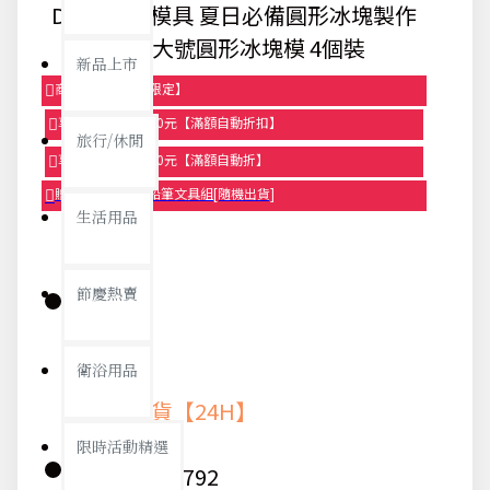
DIY製冰球模具 夏日必備圓形冰塊製作
模型 大號圓形冰塊模 4個裝
新品上市
商品95折【今日限定】
享滿1000元折100元【滿額自動折扣】
旅行/休閒
享滿2000元折250元【滿額自動折】
贈品-滿899送色鉛筆文具組[隨機出貨]
生活用品
節慶熱賣
庫存:
衛浴用品
快速出貨【24H】
限時活動精選
貨號:
8792