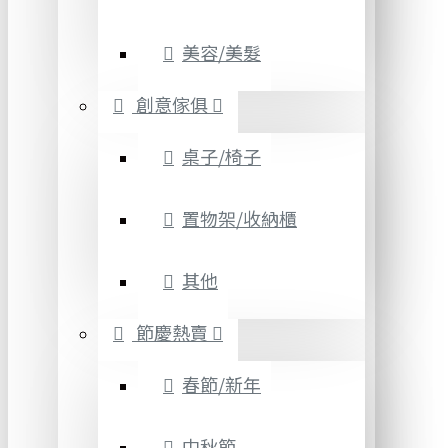
美容/美髮
創意傢俱
桌子/椅子
置物架/收納櫃
其他
節慶熱賣
春節/新年
中秋節