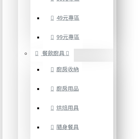
49元專區
99元專區
餐飲廚具
廚房收納
廚房用品
烘焙用具
隨身餐具