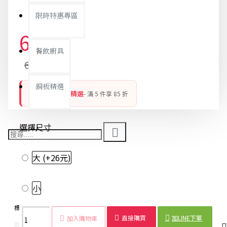
限時特惠專區
61元
餐飲廚具
64元
銅板精選
銅板好物 平價精選
- 滿 5 件享 85 折
選擇尺寸
大
(+26元)
小
標籤：
製冰模具
圓形冰塊
夏日必備
調酒用品
廚房小物
直接購買
加LINE下單
加入購物車