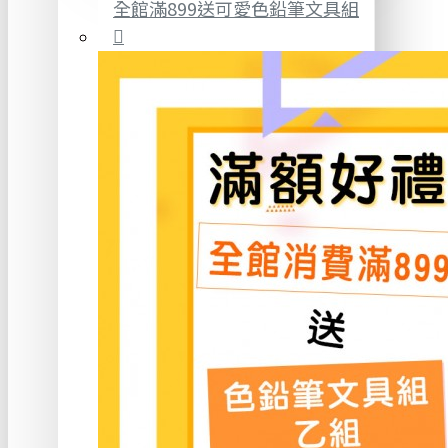
全館滿899送可愛色鉛筆文具組