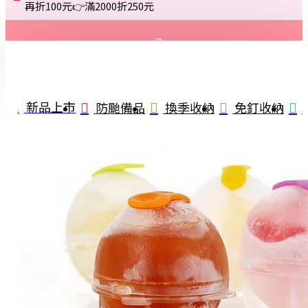
再折100元👉滿2000折250元
登入
註冊
新品上市
防颱備品
換季收納
免釘收納
詢問