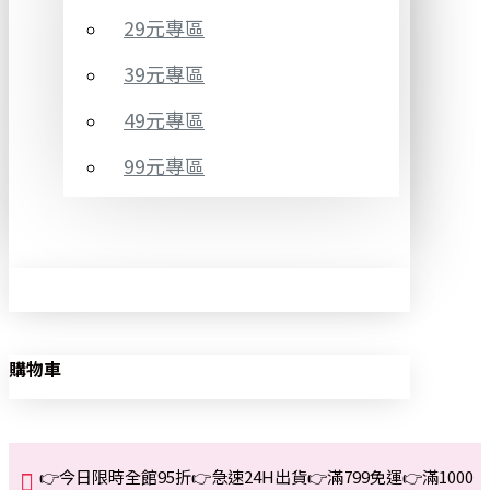
29元專區
39元專區
49元專區
99元專區
購物車
👉今日限時全館95折👉急速24H出貨👉滿799免運👉滿1000