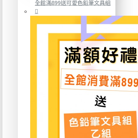
全館滿899送可愛色鉛筆文具組