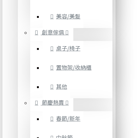
美容/美髮
創意傢俱
桌子/椅子
置物架/收納櫃
其他
節慶熱賣
春節/新年
中秋節