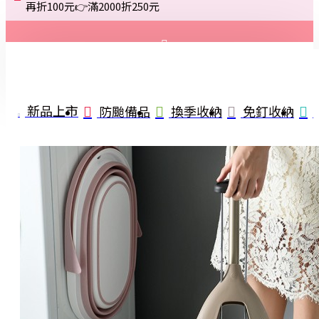
再折100元👉滿2000折250元
登入
註冊
新品上市
防颱備品
換季收納
免釘收納
詢問