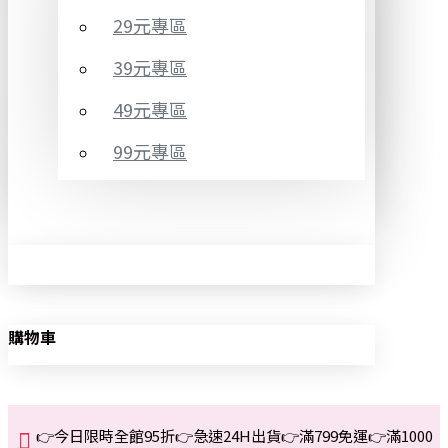
29元專區
39元專區
49元專區
99元專區
購物車
👉今日限時全館95折👉急速24H出貨👉滿799免運👉滿1000