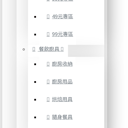
49元專區
99元專區
餐飲廚具
廚房收納
廚房用品
烘焙用具
隨身餐具