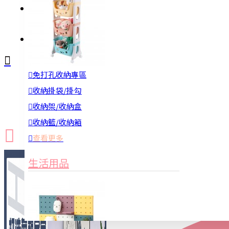
註冊
詢問
免打孔收納專區
新品上市
防颱備品
換季收納
收納掛袋/掛勾
收納架/收納盒
收納籃/收納箱
查看更多
生活用品