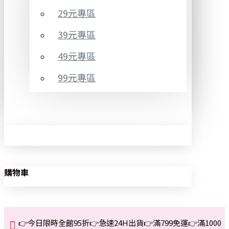
29元專區
39元專區
49元專區
99元專區
購物車
👉今日限時全館95折👉急速24H出貨👉滿799免運👉滿1000