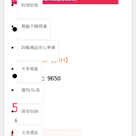
防疫旅遊
電腦手機周邊
庫存:
防颱備品安心準備
快速出貨【24H】
冬季專區
貨號:
9650
寵物/玩具
52元
居家收納
54元
文具禮品