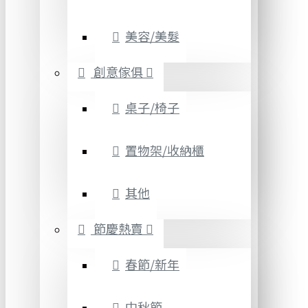
美容/美髮
創意傢俱
桌子/椅子
置物架/收納櫃
其他
節慶熱賣
春節/新年
中秋節