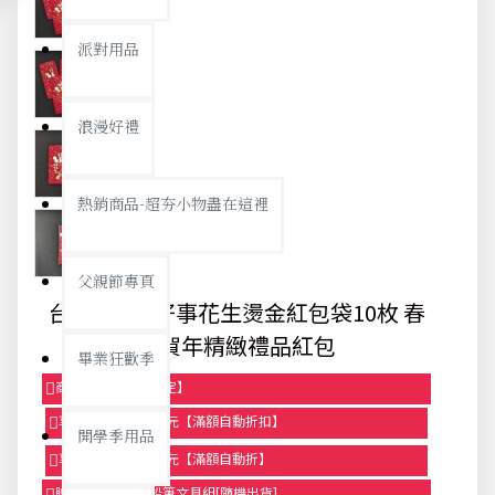
派對用品
浪漫好禮
熱銷商品-超夯小物盡在這裡
父親節專頁
台灣製MIT好事花生燙金紅包袋10枚 春
節賀年精緻禮品紅包
畢業狂歡季
商品95折【今日限定】
享滿1000元折100元【滿額自動折扣】
開學季用品
享滿2000元折250元【滿額自動折】
贈品-滿899送色鉛筆文具組[隨機出貨]