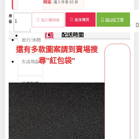
銅板好物 平價精選
- 滿 5 件享 85 折
標
MIT紅
好事花
燙金紅
10枚
台灣製
新年
吉祥
節日
新品上市
直接購買
加LINE下單
加入購物車
籤：
包袋
生紅包
包袋
紅包
紅包
紅包
紅包
紅包
商品詳情
配送時間
旅行/休閒
還有多款圖案請到賣場搜
尋"紅包袋"
生活用品
節慶熱賣
衛浴用品
限時活動精選