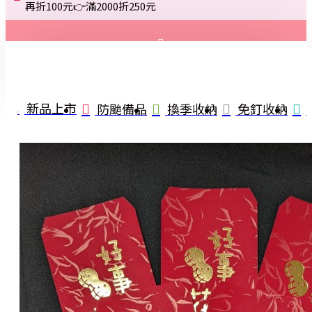
再折100元👉滿2000折250元
登入
註冊
新品上市
防颱備品
換季收納
免釘收納
詢問