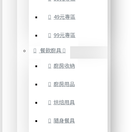
49元專區
99元專區
餐飲廚具
廚房收納
廚房用品
烘焙用具
隨身餐具