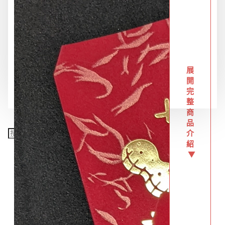
限時特惠專區
餐飲廚具
展
開
銅板精選
完
整
商
品
介
紹
▼