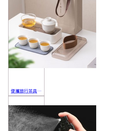
便攜旅行茶具組 茶杯 茶壺 陶瓷杯 泡茶組 茶具套裝 伴手禮 禮盒 禮品