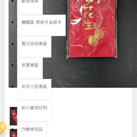
創意傢俱
團購區-買越多省越多
夏日涼涼專區
布置專區
年終大促專區
旅行實用好物
出貨
汽機車用品