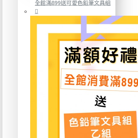
全館滿899送可愛色鉛筆文具組