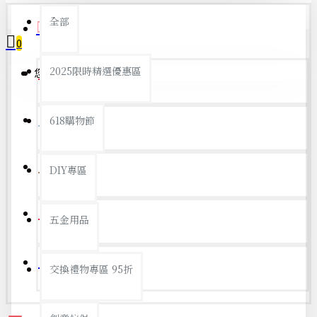
全部
首頁
0
2025限時精選優惠區
您的購物車內沒有商品！
開學季
618購物節
防颱備品
父親節
DIY專區
銅板好物
五金用品
優惠總覽
交換禮物專區 95折