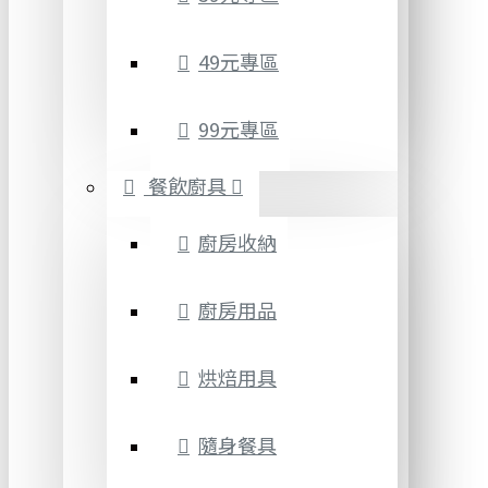
49元專區
99元專區
餐飲廚具
廚房收納
廚房用品
烘焙用具
隨身餐具