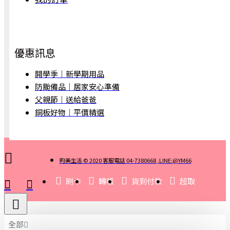
優惠訊息
開學季｜新學期用品
防颱備品｜居家安心準備
父親節｜送給爸爸
銅板好物｜平價精選
昀美生活 © 2020 客服電話 04-7380668 ,LINE:@YM66
刷卡
轉帳
貨到付款
超取
全部