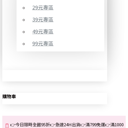
29元專區
39元專區
49元專區
99元專區
購物車
👉今日限時全館95折👉急速24H出貨👉滿799免運👉滿1000