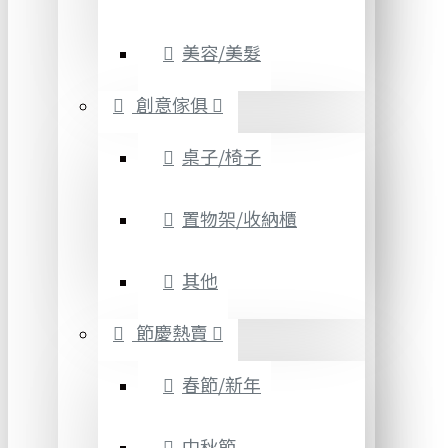
美容/美髮
創意傢俱
桌子/椅子
置物架/收納櫃
其他
節慶熱賣
春節/新年
中秋節