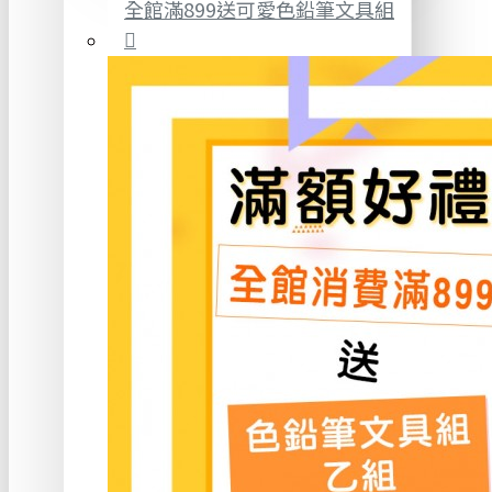
全館滿899送可愛色鉛筆文具組