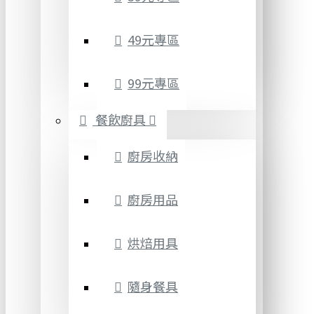
49元專區
99元專區
餐飲廚具
廚房收納
廚房用品
烘焙用具
隨身餐具