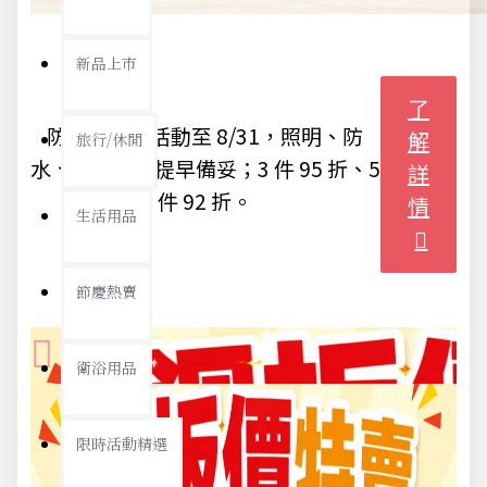
新品上市
了
防颱備品｜活動至 8/31，照明、防
解
旅行/休閒
水、收納用品提早備妥；3 件 95 折、5
詳
件 92 折。
情
生活用品
節慶熱賣
衛浴用品
限時活動精選