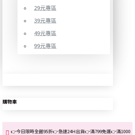
29元專區
39元專區
49元專區
99元專區
購物車
👉今日限時全館95折👉急速24H出貨👉滿799免運👉滿1000