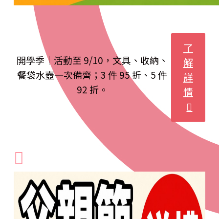
了
開學季｜活動至 9/10，文具、收納、
解
餐袋水壺一次備齊；3 件 95 折、5 件
詳
92 折。
情