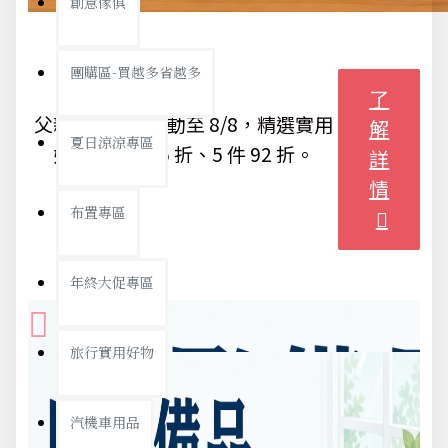
創意傢俱
團購區-買越多省越多
了
父親節送禮｜活動至 8/8，精選實用
解
夏日涼涼專區
好禮；3 件 95 折、5 件 92 折。
詳
情
布置專區
年終大促專區
旅行實用好物
汽機車用品