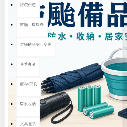
防疫旅遊
電腦手機周邊
防颱備品安心準備
冬季專區
寵物/玩具
居家收納
文具禮品