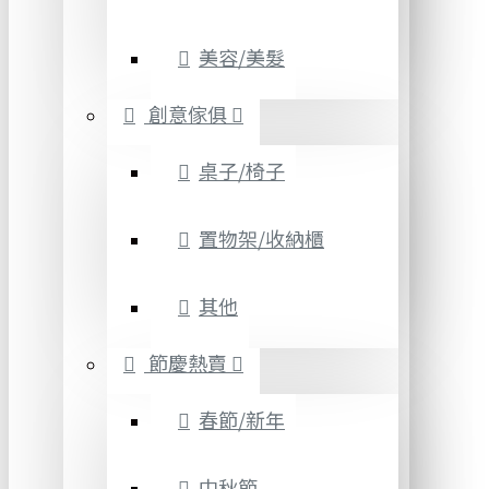
美容/美髮
創意傢俱
桌子/椅子
置物架/收納櫃
其他
節慶熱賣
春節/新年
中秋節