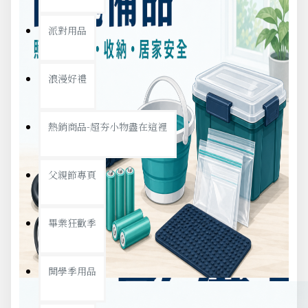
派對用品
浪漫好禮
熱銷商品-超夯小物盡在這裡
父親節專頁
畢業狂歡季
開學季用品