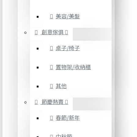
美容/美髮
創意傢俱
桌子/椅子
置物架/收納櫃
其他
節慶熱賣
春節/新年
中秋節