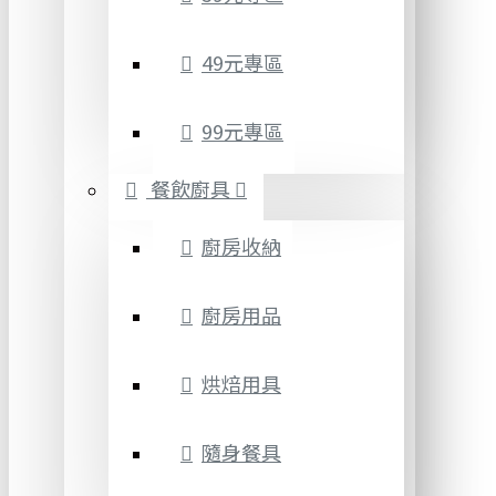
49元專區
99元專區
餐飲廚具
廚房收納
廚房用品
烘焙用具
隨身餐具