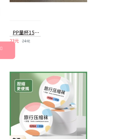
PP量杯150ml 刻度量杯 計量杯 塑膠燒杯
23元
24元