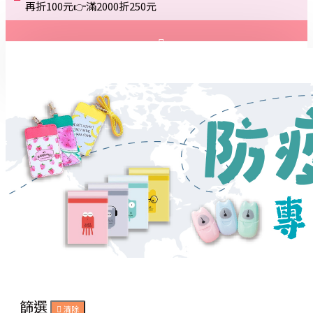
再折100元👉滿2000折250元
登入
註冊
詢問
篩選
清除