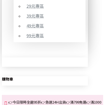
29元專區
39元專區
49元專區
99元專區
購物車
👉今日限時全館95折👉急速24H出貨👉滿799免運👉滿1000