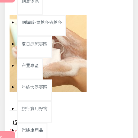
創意傢俱
團購區-買越多省越多
夏日涼涼專區
布置專區
年終大促專區
旅行實用好物
(5入)吊掛肥皂起泡網 香皂起泡袋
汽機車用品
46元
48元