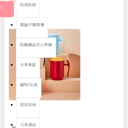
251元
264元
防疫旅遊
電腦手機周邊
防颱備品安心準備
冬季專區
寵物/玩具
居家收納
文具禮品
304不鏽鋼馬克杯 辦公必備咖啡杯 雙層隔熱防燙保溫杯 創意磨砂防滑水杯