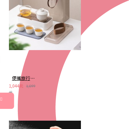
便攜旅行茶具組 茶杯 茶壺 陶瓷杯 泡茶組 茶具套裝 伴手禮 禮盒 禮品
1,044元
1,099
元