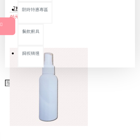
7格隨身藥盒 一周分藥盒 旅行收納盒
限時特惠專區
46元
48元
餐飲廚具
銅板精選