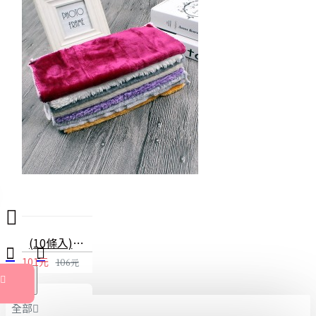
(10條入)超柔軟抹布 不沾油洗碗巾 多用途擦拭布
101元
106元
全部