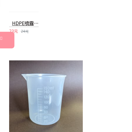
HDPE噴霧瓶 60ml可裝酒精消毒水分裝瓶 2號噴霧瓶
23元
24元