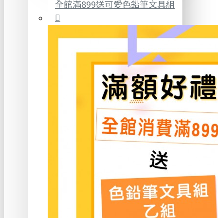
全館滿899送可愛色鉛筆文具組