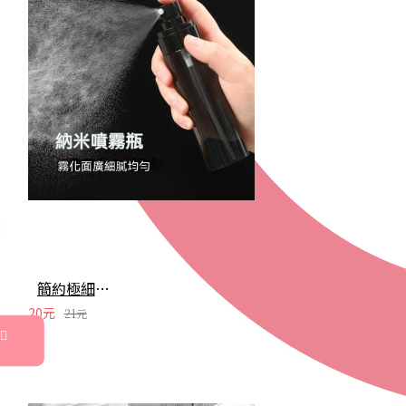
簡約極細噴霧瓶 旅行分裝瓶 保養品分裝 酒精噴霧瓶 小噴壺 香水瓶 隨身瓶
20元
21元