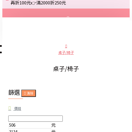
再折100元👉滿2000折250元
登入
註冊
桌子/椅子
詢問
桌子/椅子
篩選
清除
價錢
元
元