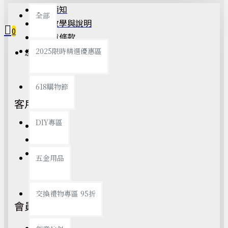
購物須知
全部
購買教學與說明
0
退換貨條款
隱私權聲明
2025限時精選優惠區
您的購物車內沒有商品！
618購物節
客戶服務
DIY專區
網站地圖
聯絡我們
瀏覽紀錄
五金用品
交換禮物專區 95折
會員服務
我的帳戶