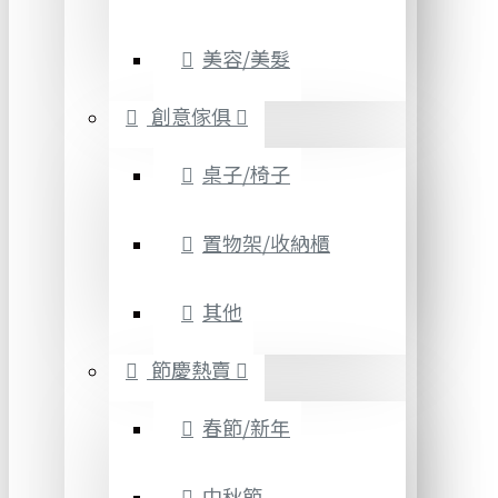
美容/美髮
創意傢俱
桌子/椅子
置物架/收納櫃
其他
節慶熱賣
春節/新年
中秋節