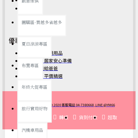
創意傢俱
我的訂單
團購區-買越多省越多
優惠訊息
夏日涼涼專區
開學季｜新學期用品
防颱備品｜居家安心準備
布置專區
父親節｜送給爸爸
銅板好物｜平價精選
年終大促專區
昀美生活 © 2020 客服電話 04-7380668 ,LINE:@YM66
旅行實用好物
刷卡
轉帳
貨到付款
超取
汽機車用品