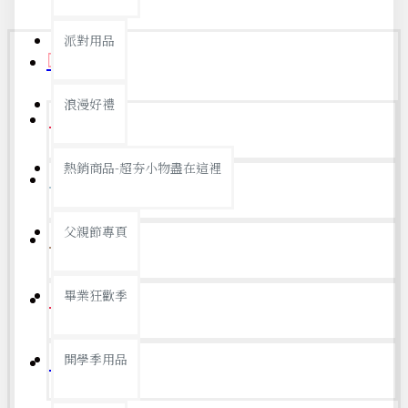
派對用品
首頁
浪漫好禮
開學季
熱銷商品-超夯小物盡在這裡
防颱備品
父親節專頁
父親節
畢業狂歡季
銅板好物
開學季用品
優惠總覽