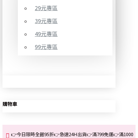
29元專區
39元專區
49元專區
99元專區
購物車
👉今日限時全館95折👉急速24H出貨👉滿799免運👉滿1000