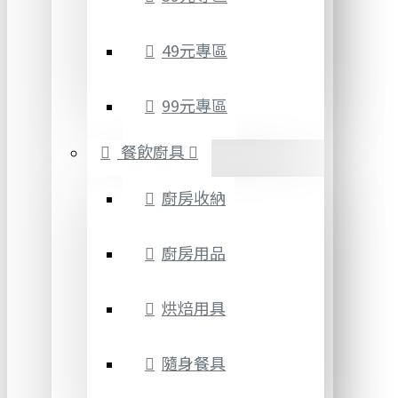
49元專區
99元專區
餐飲廚具
廚房收納
廚房用品
烘焙用具
隨身餐具