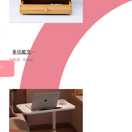
多功能文件收納架 創意多格桌面文件置物架 辦公文具收納盒
506元
532元