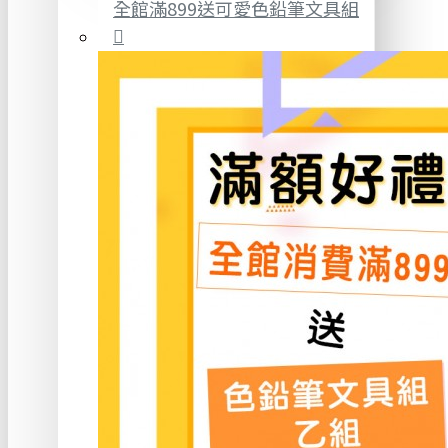
全館滿899送可愛色鉛筆文具組